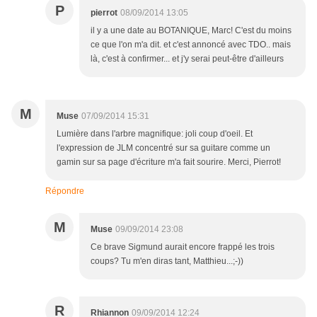
P
pierrot
08/09/2014 13:05
il y a une date au BOTANIQUE, Marc! C'est du moins
ce que l'on m'a dit. et c'est annoncé avec TDO.. mais
là, c'est à confirmer... et j'y serai peut-être d'ailleurs
M
Muse
07/09/2014 15:31
Lumière dans l'arbre magnifique: joli coup d'oeil. Et
l'expression de JLM concentré sur sa guitare comme un
gamin sur sa page d'écriture m'a fait sourire. Merci, Pierrot!
Répondre
M
Muse
09/09/2014 23:08
Ce brave Sigmund aurait encore frappé les trois
coups? Tu m'en diras tant, Matthieu...;-))
R
Rhiannon
09/09/2014 12:24