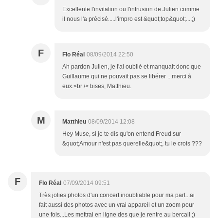
Excellente l'invitation ou l'intrusion de Julien comme
il nous l'a précisé.....l'impro est &quot;top&quot;....;)
F
Flo Réal
08/09/2014 22:50
Ah pardon Julien, je l'ai oublié et manquait donc que
Guillaume qui ne pouvait pas se libérer ...merci à
eux.<br /> bises, Matthieu.
M
Matthieu
08/09/2014 12:08
Hey Muse, si je te dis qu'on entend Freud sur
&quot;Amour n'est pas querelle&quot;, tu le crois ???
F
Flo Réal
07/09/2014 09:51
Très jolies photos d'un concert inoubliable pour ma part...ai
fait aussi des photos avec un vrai appareil et un zoom pour
une fois...Les mettrai en ligne des que je rentre au bercail ;)