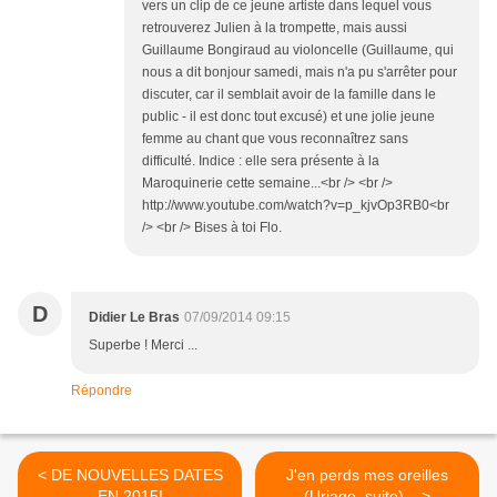
vers un clip de ce jeune artiste dans lequel vous
retrouverez Julien à la trompette, mais aussi
Guillaume Bongiraud au violoncelle (Guillaume, qui
nous a dit bonjour samedi, mais n'a pu s'arrêter pour
discuter, car il semblait avoir de la famille dans le
public - il est donc tout excusé) et une jolie jeune
femme au chant que vous reconnaîtrez sans
difficulté. Indice : elle sera présente à la
Maroquinerie cette semaine...<br /> <br />
http://www.youtube.com/watch?v=p_kjvOp3RB0<br
/> <br /> Bises à toi Flo.
D
Didier Le Bras
07/09/2014 09:15
Superbe ! Merci ...
Répondre
< DE NOUVELLES DATES
J'en perds mes oreilles
EN 2015!
(Uriage, suite)... >