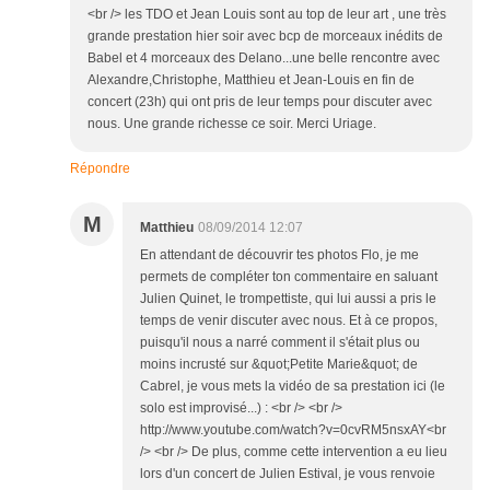
<br /> les TDO et Jean Louis sont au top de leur art , une très
grande prestation hier soir avec bcp de morceaux inédits de
Babel et 4 morceaux des Delano...une belle rencontre avec
Alexandre,Christophe, Matthieu et Jean-Louis en fin de
concert (23h) qui ont pris de leur temps pour discuter avec
nous. Une grande richesse ce soir. Merci Uriage.
Répondre
M
Matthieu
08/09/2014 12:07
En attendant de découvrir tes photos Flo, je me
permets de compléter ton commentaire en saluant
Julien Quinet, le trompettiste, qui lui aussi a pris le
temps de venir discuter avec nous. Et à ce propos,
puisqu'il nous a narré comment il s'était plus ou
moins incrusté sur &quot;Petite Marie&quot; de
Cabrel, je vous mets la vidéo de sa prestation ici (le
solo est improvisé...) : <br /> <br />
http://www.youtube.com/watch?v=0cvRM5nsxAY<br
/> <br /> De plus, comme cette intervention a eu lieu
lors d'un concert de Julien Estival, je vous renvoie