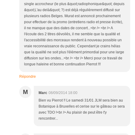
single accrocheur (le plus &quot;radiophonique&quot; depuis
&quot;L'au delà&quot; ?) est déjà régulièrement diffusé sur
plusieurs radios Belges. Murat est annoncé prochainement
pour effectuer de la promo (entretiens radio et presse écrite),
il ne manque que des dates de concert...<br /> <br /> A
l'écoute des 2 titres dévoilés, il me semble que la qualité et
l'accessibilité des morceaux rendent à nouveau possible un
vraie reconnaissance du public. Cependant je crains hélas
que la qualité ne soit plus l'élément primordial pour une large
diffusion sur les ondes...<br /> <br /> Merci pour ce travail de
longue haleine et bonne continuation Pierrot !!!
Répondre
M
Marc
08/09/2014 18:00
Bien vu Pierrot !! Le samedi 31/01 JLM sera bien au
Botanique à Bruxelles et cerise sur le gâteau ce sera
avec TDO !<br /> Au plaisir de peut être t'y
rencontrer...