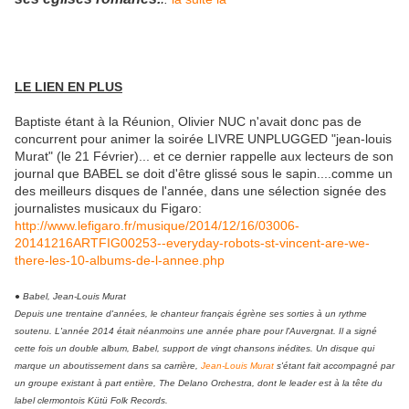
LE LIEN EN PLUS
Baptiste étant à la Réunion, Olivier NUC n'avait donc pas de
concurrent pour animer la soirée LIVRE UNPLUGGED "jean-louis
Murat" (le 21 Février)... et ce dernier rappelle aux lecteurs de son
journal que BABEL se doit d'être glissé sous le sapin....comme un
des meilleurs disques de l'année, dans une sélection signée des
journalistes musicaux du Figaro:
http://www.lefigaro.fr/musique/2014/12/16/03006-
20141216ARTFIG00253--everyday-robots-st-vincent-are-we-
there-les-10-albums-de-l-annee.php
● Babel, Jean-Louis Murat
Depuis une trentaine d'années, le chanteur français égrène ses sorties à un rythme
soutenu. L'année 2014 était néanmoins une année phare pour l'Auvergnat. Il a signé
cette fois un double album, Babel, support de vingt chansons inédites. Un disque qui
marque un aboutissement dans sa carrière,
Jean-Louis Murat
s'étant fait accompagné par
un groupe existant à part entière, The Delano Orchestra, dont le leader est à la tête du
label clermontois Kütü Folk Records.