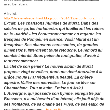
avec Benabar).
A lire ici:
http://delafenetredenhaut.blogspot.fr/2014/12/eruptif-murat.html
Extrait:
Les chansons humides de Murat. Dans des
siècles de ça, les hurluberlus qui fouilleront les ruines
de la «variété» les écouteront comme on regarde les
fresques de Pompéi: en silence. Voilà! Murat est un
fresquiste. Ses chansons caressantes, de grandes
dimensions, interdisent toute retouche. Le remord lui
semble interdit. Sous peine de tout gratter, d'avoir à
tout recommencer…
La clef de son génie? Le nouvel album de Murat
propose vingt envolées, dont une demi-douzaine à la
grâce inouïe (J'ai fréquenté la beauté, La chèvre
alpestre, Vallée des merveilles, Le jour se lève sur
Chamablanc, Tout m'attire, Frelons d'Asie).
L'Auvergne, qui possède son hymne, enregistré par
Brassens, n'a nul besoin d'un héraut, elle jouit déjà de
ses fromages, de sa chaine des Puys, de ses eaux, de
ses églises romanes.
.
.
la suite là