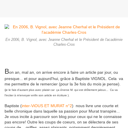
En 2006, B. Vignol, avec Jeanne Cherhal et le Président de l'académie
Charles-Cros
B
on an, mal an, on arrive encore à faire un article par jour, ou
presque... et pour aujourd'hui, grâce à Baptiste VIGNOL. Cela va
me permettre de le remercier (pour la 3e fois du mois je pense).
(je le fais d'autant plus avec plaisir car ça énerve M. qui est drôlement jaloux... Ca va
l'inciter à m'envoyer enfin son article en écriture ).
Baptiste (
inter-ViOUS ET MURAT n°2
) nous livre une courte et
belle chronique dans laquelle sa passion pour Murat transpire...
Je vous incite à parcourir son blog pour ceux qui ne le connaisse
pas encore! Outre les coups de coeurs, on se délectera de ses
coups de... griffes, assez plaisants, notamment dernièrement