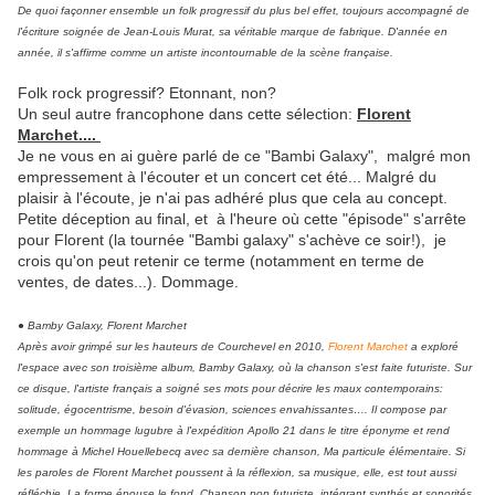
De quoi façonner ensemble un folk progressif du plus bel effet, toujours accompagné de
l'écriture soignée de Jean-Louis Murat, sa véritable marque de fabrique. D'année en
année, il s'affirme comme un artiste incontournable de la scène française.
Folk rock progressif? Etonnant, non?
Un seul autre francophone dans cette sélection:
Florent
Marchet....
Je ne vous en ai guère parlé de ce "Bambi Galaxy", malgré mon
empressement à l'écouter et un concert cet été... Malgré du
plaisir à l'écoute, je n'ai pas adhéré plus que cela au concept.
Petite déception au final, et à l'heure où cette "épisode" s'arrête
pour Florent (la tournée "Bambi galaxy" s'achève ce soir!), je
crois qu'on peut retenir ce terme (notamment en terme de
ventes, de dates...). Dommage.
● Bamby Galaxy, Florent Marchet
Après avoir grimpé sur les hauteurs de Courchevel en 2010,
Florent Marchet
a exploré
l'espace avec son troisième album, Bamby Galaxy, où la chanson s'est faite futuriste. Sur
ce disque, l'artiste français a soigné ses mots pour décrire les maux contemporains:
solitude, égocentrisme, besoin d'évasion, sciences envahissantes…. Il compose par
exemple un hommage lugubre à l'expédition Apollo 21 dans le titre éponyme et rend
hommage à Michel Houellebecq avec sa dernière chanson, Ma particule élémentaire. Si
les paroles de Florent Marchet poussent à la réflexion, sa musique, elle, est tout aussi
réfléchie. La forme épouse le fond. Chanson pop futuriste, intégrant synthés et sonorités