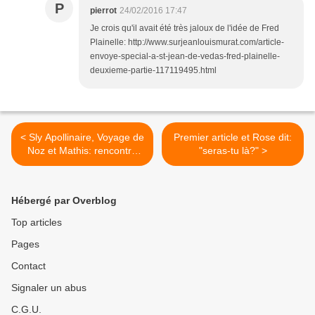
P
pierrot
24/02/2016 17:47
Je crois qu'il avait été très jaloux de l'idée de Fred
Plainelle: http://www.surjeanlouismurat.com/article-
envoye-special-a-st-jean-de-vedas-fred-plainelle-
deuxieme-partie-117119495.html
< Sly Apollinaire, Voyage de
Premier article et Rose dit:
Noz et Mathis: rencontre
"seras-tu là?" >
lyonnaise.
Hébergé par Overblog
Top articles
Pages
Contact
Signaler un abus
C.G.U.