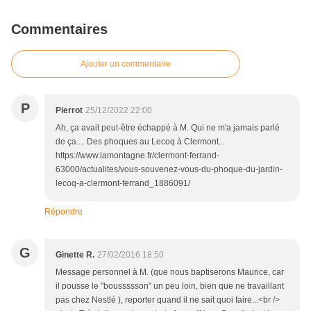
Commentaires
Ajouter un commentaire
P
Pierrot
25/12/2022 22:00
Ah, ça avait peut-être échappé à M. Qui ne m'a jamais parlé
de ça.... Des phoques au Lecoq à Clermont...
https://www.lamontagne.fr/clermont-ferrand-
63000/actualites/vous-souvenez-vous-du-phoque-du-jardin-
lecoq-a-clermont-ferrand_1886091/
Répondre
G
Ginette R.
27/02/2016 18:50
Message personnel à M. (que nous baptiserons Maurice, car
il pousse le "boussssson" un peu loin, bien que ne travaillant
pas chez Nestlé ), reporter quand il ne sait quoi faire...<br />