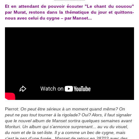
********************
Et en attendant de pouvoir écouter "Le chant du coucou"
par Murat, restons dans la thématique du jour et quittons-
nous avec celui du cygne – par Manset...
Pierrot:
On peut être sérieux à un moment quand même? On
peut ne pas tout tourner à la rigolade? Oui? Alors, il faut signaler
que le nouvel album de Manset sortira quelques semaines avant
Morituri. Un album qui s'annonce surprenant... au vu du visuel,
du nom et de la set-liste. Il y a comme un bec de cygne, mais
c'est le nez d'une fusée.. Manset de retour en 2870? avec des