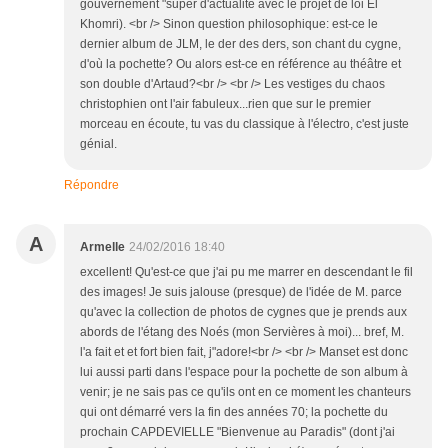
gouvernement "super d'actualité avec le projet de loi El
Khomri). <br /> Sinon question philosophique: est-ce le
dernier album de JLM, le der des ders, son chant du cygne,
d'où la pochette? Ou alors est-ce en référence au théâtre et
son double d'Artaud?<br /> <br /> Les vestiges du chaos
christophien ont l'air fabuleux...rien que sur le premier
morceau en écoute, tu vas du classique à l'électro, c'est juste
génial.
Répondre
A
Armelle
24/02/2016 18:40
excellent! Qu'est-ce que j'ai pu me marrer en descendant le fil
des images! Je suis jalouse (presque) de l'idée de M. parce
qu'avec la collection de photos de cygnes que je prends aux
abords de l'étang des Noés (mon Servières à moi)... bref, M.
l'a fait et et fort bien fait, j"adore!<br /> <br /> Manset est donc
lui aussi parti dans l'espace pour la pochette de son album à
venir; je ne sais pas ce qu'ils ont en ce moment les chanteurs
qui ont démarré vers la fin des années 70; la pochette du
prochain CAPDEVIELLE "Bienvenue au Paradis" (dont j'ai