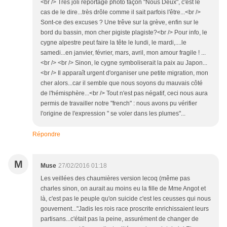
<br /> Très joli reportage photo façon "Nous Deux", c'est le
cas de le dire...très drôle comme il sait parfois l'être...<br />
Sont-ce des excuses ? Une trêve sur la grève, enfin sur le
bord du bassin, mon cher pigiste plagiste?<br /> Pour info, le
cygne alpestre peut faire la tête le lundi, le mardi,....le
samedi...en janvier, février, mars, avril, mon amour fragile ! ...
<br /> <br /> Sinon, le cygne symboliserait la paix au Japon...
<br /> Il apparaît urgent d'organiser une petite migration, mon
cher alors...car il semble que nous soyons du mauvais côté
de l'hémisphère...<br /> Tout n'est pas négatif, ceci nous aura
permis de travailler notre "french" : nous avons pu vérifier
l'origine de l'expression " se voler dans les plumes"...
Répondre
M
Muse
27/02/2016 01:18
Les veillées des chaumières version lecoq (même pas
charles sinon, on aurait au moins eu la fille de Mme Angot et
là, c'est pas le peuple qu'on suicide c'est les ceusses qui nous
gouvernent..."Jadis les rois race proscrite enrichissaient leurs
partisans...c'était pas la peine, assurément de changer de