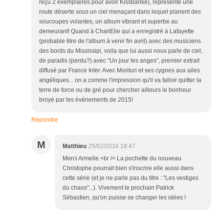
reçu 2 exemplaires pour avoir Kissbanké), représente une
route déserte sous un ciel menaçant dans lequel planent des
soucoupes volantes, un album vibrant et superbe au
demeurant! Quand à CharlElie qui a enregistré à Lafayette
(probable titre de l'album à venir fin avril) avec des musiciens
des bords du Mississipi, voila que lui aussi nous parle de ciel,
de paradis (perdu?) avec "Un jour les anges", premier extrait
diffusé par France Inter. Avec Morituri et ses cygnes aux ailes
angéliques... on a comme l'impression qu'il va falloir quitter la
terre de force ou de gré pour chercher ailleurs le bonheur
broyé par les événements de 2015!
Répondre
M
Matthieu
25/02/2016 18:47
Merci Armelle.<br /> La pochette du nouveau
Christophe pourrait bien s'inscrire elle aussi dans
cette série (et je ne parle pas du titre : "Les vestiges
du chaos"...). Vivement le prochain Patrick
Sébastien, qu'on puisse se changer les idées !