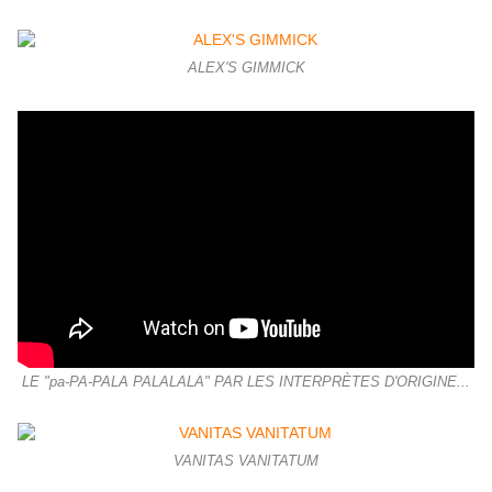
ALEX'S GIMMICK
LE "pa-PA-PALA PALALALA" PAR LES INTERPRÈTES D'ORIGINE...
VANITAS VANITATUM