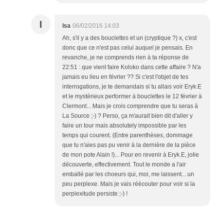
I
Isa
06/02/2016 14:03
Ah, s'il y a des bouclettes et un (cryptique ?) x, c'est
donc que ce n'est pas celui auquel je pensais. En
revanche, je ne comprends rien à ta réponse de
22:51 : que vient faire Koloko dans cette affaire ? N'a
jamais eu lieu en février ?? Si c'est l'objet de tes
interrogations, je te demandais si tu allais voir Eryk.E
et le mystérieux performer à bouclettes le 12 février à
Clermont... Mais je crois comprendre que tu seras à
La Source ;-) ? Perso, ça m'aurait bien dit d'aller y
faire un tour mais absolutely impossible par les
temps qui courent. (Entre parenthèses, dommage
que tu n'aies pas pu venir à la dernière de la pièce
de mon pote Alain !)... Pour en revenir à Eryk.E, jolie
découverte, effectivement. Tout le monde a l'air
emballé par les choeurs qui, moi, me laissent... un
peu perplexe. Mais je vais réécouter pour voir si la
perplexitude persiste ;-) !