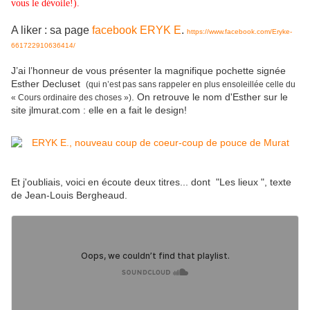
vous le dévoile!).
A liker : sa page
facebook ERYK E
.
https://www.facebook.com/Eryke-
661722910636414/
J’ai l’honneur de vous présenter la magnifique pochette signée
Esther Decluset
(qui n’est pas sans rappeler en plus ensoleillée celle du
. On retrouve le nom d'Esther sur le
« Cours ordinaire des choses »)
site jlmurat.com : elle en a fait le design!
Et j'oubliais, voici en écoute deux titres... dont "Les lieux ", texte
de Jean-Louis Bergheaud.