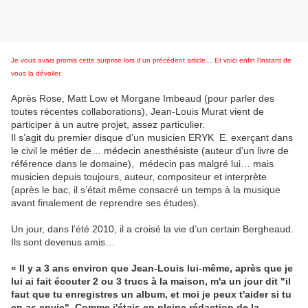
Je vous avais promis cette surprise lors d’un précédent article… Et voici enfin l’instant de
vous la dévoiler.
Après Rose, Matt Low et Morgane Imbeaud (pour parler des
toutes récentes collaborations), Jean-Louis Murat vient de
participer à un autre projet, assez particulier.
Il s’agit du premier disque d’un musicien ERYK E. exerçant dans
le civil le métier de… médecin anesthésiste (auteur d’un livre de
référence dans le domaine), médecin pas malgré lui… mais
musicien depuis toujours, auteur, compositeur et interprète
(après le bac, il s’était même consacré un temps à la musique
avant finalement de reprendre ses études).
Un jour, dans l’été 2010, il a croisé la vie d’un certain Bergheaud.
Ils sont devenus amis…
« Il y a 3 ans environ que Jean-Louis lui-même, après que je
lui ai fait écouter 2 ou 3 trucs à la maison, m'a un jour dit "il
faut que tu enregistres un album, et moi je peux t'aider si tu
en as envie". Comme j'étais en pleine rédaction de la