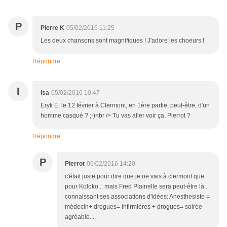
P
Pierre K
05/02/2016 11:25
Les deux chansons sont magnifiques ! J'adore les choeurs !
Répondre
I
Isa
05/02/2016 10:47
Eryk E. le 12 février à Clermont, en 1ère partie, peut-être, d'un
homme casqué ? ;-)<br /> Tu vas aller voir ça, Pierrot ?
Répondre
P
Pierrot
06/02/2016 14:20
c'était juste pour dire que je ne vais à clermont que
pour Koloko... mais Fred Plainelle sera peut-être là...
connaissant ses associations d'idées: Anesthesiste =
médecin+ drogues= infirmières + drogues= soirée
agréable...