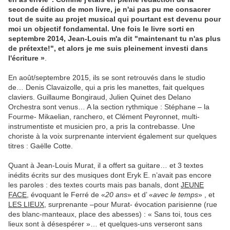
seconde édition de mon livre, je n'ai pas pu me consacrer
tout de suite au projet musical qui pourtant est devenu pour
moi un objectif fondamental. Une fois le livre sorti en
septembre 2014, Jean-Louis m'a dit "maintenant tu n'as plus
de prétexte!", et alors je me suis pleinement investi dans
l'écriture »
.
En août/septembre 2015, ils se sont retrouvés dans le studio
de… Denis Clavaizolle, qui a pris les manettes, fait quelques
claviers. Guillaume Bongiraud, Julien Quinet des Delano
Orchestra sont venus… A la section rythmique : Stéphane – la
Fourme- Mikaelian, ranchero, et Clément Peyronnet, multi-
instrumentiste et musicien pro, a pris la contrebasse. Une
choriste à la voix surprenante intervient également sur quelques
titres : Gaëlle Cotte.
Quant à Jean-Louis Murat, il a offert sa guitare… et 3 textes
inédits écrits sur des musiques dont Eryk E. n’avait pas encore
les paroles : des textes courts mais pas banals, dont
JEUNE
FACE
, évoquant le Ferré de «
20 ans
» et d’ «
avec le temps
» , et
LES LIEUX
, surprenante –pour Murat- évocation parisienne (rue
des blanc-manteaux, place des abesses) : « Sans toi, tous ces
lieux sont à désespérer »… et quelques-uns verseront sans