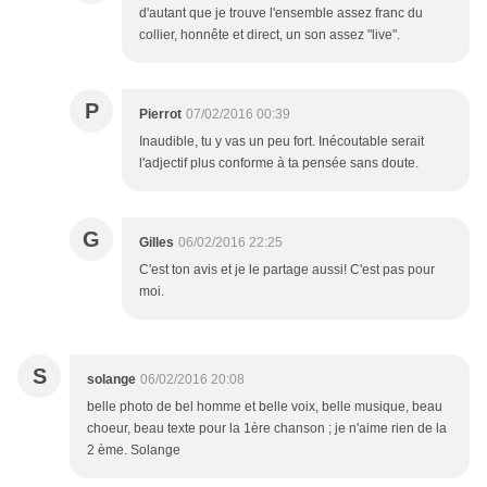
d'autant que je trouve l'ensemble assez franc du
collier, honnête et direct, un son assez "live".
P
Pierrot
07/02/2016 00:39
Inaudible, tu y vas un peu fort. Inécoutable serait
l'adjectif plus conforme à ta pensée sans doute.
G
Gilles
06/02/2016 22:25
C'est ton avis et je le partage aussi! C'est pas pour
moi.
S
solange
06/02/2016 20:08
belle photo de bel homme et belle voix, belle musique, beau
choeur, beau texte pour la 1ère chanson ; je n'aime rien de la
2 ème. Solange