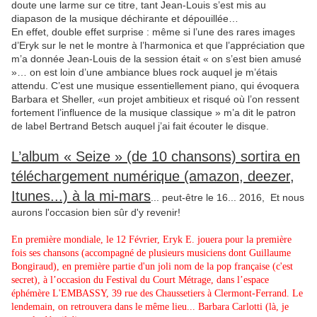
doute une larme sur ce titre, tant Jean-Louis s’est mis au
diapason de la musique déchirante et dépouillée…
En effet, double effet surprise : même si l’une des rares images
d’Eryk sur le net le montre à l’harmonica et que l’appréciation que
m’a donnée Jean-Louis de la session était « on s’est bien amusé
»… on est loin d’une ambiance blues rock auquel je m’étais
attendu. C’est une musique essentiellement piano, qui évoquera
Barbara et Sheller, «un projet ambitieux et risqué où l’on ressent
fortement l’influence de la musique classique » m’a dit le patron
de label Bertrand Betsch auquel j’ai fait écouter le disque.
L’album « Seize » (de 10 chansons) sortira en
téléchargement numérique (amazon, deezer,
Itunes...) à la mi-mars
... peut-être le 16... 2016, Et nous
aurons l'occasion bien sûr d'y revenir!
En première mondiale, le 12 Février, Eryk E. jouera pour la première
fois ses chansons (accompagné de plusieurs musiciens dont Guillaume
Bongiraud), en première partie d'un joli nom de la pop française (c'est
secret), à l’occasion du Festival du Court Métrage, dans l’espace
éphémère L'EMBASSY, 39 rue des Chaussetiers à Clermont-Ferrand. Le
lendemain, on retrouvera dans le même lieu... Barbara Carlotti (là, je