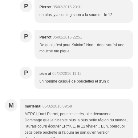
P
Pierrot
05/02/2016 23:31
en plus, y a coming soon à la source... le 12...
P
Pierrot
05/02/2016 22:51
De quoi, c'est pour Koloko? Non... donc sauf si une
mouche me pique.
P
pierrot
05/02/2016 11:12
un homme casqué de bouclettes et d'un x
M
mariemai
05/02/2016 09:58
MERCI, l'ami Pierrot, pour cette très jolie découverte !
Dommage que je n'habite plus la plus belle région du monde,
j'aurais couru écouter ERYK E. le 12 février.... Euh, pourquoi
cette belle pochette si l'album ne sort qu'en version