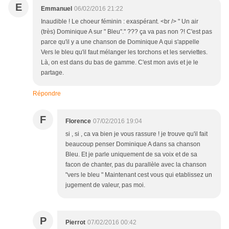
E
Emmanuel
06/02/2016 21:22
Inaudible ! Le choeur féminin : exaspérant. <br /> " Un air
(très) Dominique A sur " Bleu"." ??? ça va pas non ?! C'est pas
parce qu'il y a une chanson de Dominique A qui s'appelle
Vers le bleu qu'il faut mélanger les torchons et les serviettes.
Là, on est dans du bas de gamme. C'est mon avis et je le
partage.
Répondre
F
Florence
07/02/2016 19:04
si , si , ca va bien je vous rassure ! je trouve qu'il fait
beaucoup penser Dominique A dans sa chanson
Bleu. Et je parle uniquement de sa voix et de sa
facon de chanter, pas du parallèle avec la chanson
"vers le bleu " Maintenant cest vous qui etablissez un
jugement de valeur, pas moi.
P
Pierrot
07/02/2016 00:42