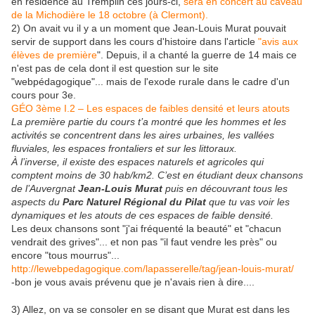
en résidence au Tremplin ces jours-ci,
sera en concert au caveau
de la Michodière le 18 octobre (à Clermont).
2) On avait vu il y a un moment que Jean-Louis Murat pouvait
servir de support dans les cours d'histoire dans l'article
"avis aux
élèves de première
". Depuis, il a chanté la guerre de 14 mais ce
n'est pas de cela dont il est question sur le site
"webpédagogique"... mais de l'exode rurale dans le cadre d'un
cours pour 3e.
GÉO 3ème I.2 – Les espaces de faibles densité et leurs atouts
La première partie du cours t’a montré que les hommes et les
activités se concentrent dans les aires urbaines, les vallées
fluviales, les espaces frontaliers et sur les littoraux.
À l’inverse, il existe des espaces naturels et agricoles qui
comptent moins de 30 hab/km2. C’est en étudiant deux chansons
de l’Auvergnat
Jean-Louis Murat
puis en découvrant tous les
aspects du
Parc Naturel Régional du Pilat
que tu vas voir les
dynamiques et les atouts de ces espaces de faible densité.
Les deux chansons sont "j'ai fréquenté la beauté" et "chacun
vendrait des grives"... et non pas "il faut vendre les près" ou
encore "tous mourrus"...
http://lewebpedagogique.com/lapasserelle/tag/jean-louis-murat/
-bon je vous avais prévenu que je n'avais rien à dire....
3) Allez, on va se consoler en se disant que Murat est dans les