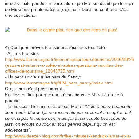
inrocks... cité par Julien Doré. Alors que Manset disait que le repli
de Murat est problématique (sic), pour Doré, au contraire, c'est
une aspiration...
4) Quelques brèves touristiques récoltées tout l'été:
- Ah, les touristes:
http://www.lamontagne.fr/economie/secteurs/tourisme/2016/08/26
/jesus-est-enterre-a-volvic-et-autres-questions-insolites-des-
offices-de-tourisme_12046725.html
- Un petit article sur les bars du Sancy:
http://www.lamontagne.fr/gf/LM_bars_sancy/index.html
Oui, je sais c'est passionnant.
5) allez, on finit par quelques évocations de Murat à droite à
gauche:
- le musicien Her aime beaucoup Murat:
"J’aime aussi beaucoup
Jean-Louis Murat. Ça ne ressemble pas vraiment à ce qu’on fait,
ce n’est pas le même son, mais j’ai aussi écouté beaucoup de
jazz, on écoute du rock en tous genres depuis qu’on est
adolescents
".
http://www.deezer-blog.com/fr/five-minutes-kendrick-lamar-et-la-