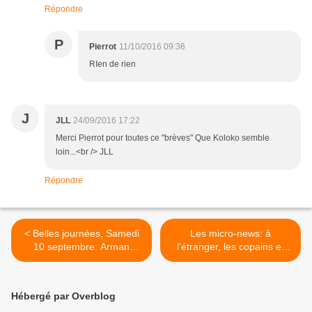
Répondre
P
Pierrot
11/10/2016 09:36
RIen de rien
J
JLL
24/09/2016 17:22
Merci Pierrot pour toutes ce "brèves" Que Koloko semble
loin...<br /> JLL
Répondre
< Belles journées, Samedi
Les micro-news: à
10 septembre: Arman
l'étranger, les copains et
Méliès, La Grande Sophie,
lecture >
Broken Back
Hébergé par Overblog