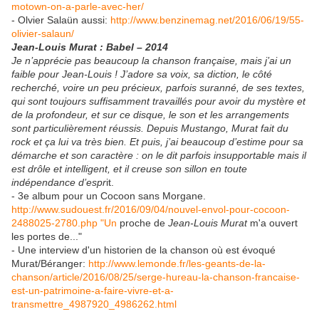
motown-on-a-parle-avec-her/
- Olvier Salaün aussi:
http://www.benzinemag.net/2016/06/19/55-
olivier-salaun/
Jean-Louis Murat : Babel – 2014
Je n’apprécie pas beaucoup la chanson française, mais j’ai un
faible pour Jean-Louis ! J’adore sa voix, sa diction, le côté
recherché, voire un peu précieux, parfois suranné, de ses textes,
qui sont toujours suffisamment travaillés pour avoir du mystère et
de la profondeur, et sur ce disque, le son et les arrangements
sont particulièrement réussis. Depuis Mustango, Murat fait du
rock et ça lui va très bien. Et puis, j’ai beaucoup d’estime pour sa
démarche et son caractère : on le dit parfois insupportable mais il
est drôle et intelligent, et il creuse son sillon en toute
indépendance d’espr
it.
- 3e album pour un Cocoon sans Morgane.
http://www.sudouest.fr/2016/09/04/nouvel-envol-pour-cocoon-
2488025-2780.php "Un
proche de
Jean-Louis
Murat
m'a ouvert
les portes de..."
- Une interview d'un historien de la chanson où est évoqué
Murat/Béranger:
http://www.lemonde.fr/les-geants-de-la-
chanson/article/2016/08/25/serge-hureau-la-chanson-francaise-
est-un-patrimoine-a-faire-vivre-et-a-
transmettre_4987920_4986262.html