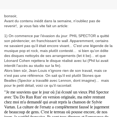
bonsoir,
Avant du contenu inédit dans la semaine, n'oubliez pas de
revenir!, je vous fais vite fait un article:
1) On commence par l'évasion du jour: PHIL SPECTOR a quitté
son pénitencier, en franchissant le wall. Apparemment, certains
ne savaient pas qu'il était encore vivant... C'est une légende de la
musique pop et rock, mais plutôt contesté... si bien qu'on édite
des disques nettoyés de ses arrangements (let it be)... et que
Léonard Cohen rejettera le disque réalisé avec lui (Phil lui avait
interdit l'accès au studio sur la fin).
Alors bien sûr, Jean-Louis n'ignore rien de son travail, mais ce
n'est pas une référence. On sait qu'il est plutôt Stones que
Beatles (Spector a travaillé avec Lennon, dont imagine)... mais
pour le petit détail, voici ce qu'il racontait:
"Je me souviens que le jour où j'ai écouté un vieux Phil Spector
avec 'Da Do Run Run' en version originale, ma mère rentrant
chez moi m'a demandé qui avait repris la chanson de Sylvie
Vartan. La culture de l'ersatz a complètement faussé le jugement
de beaucoup de gens. C'est le terreau où pousse encore, de nos
jours, la variété française. Ils sont tous dingues et l'arrogance de