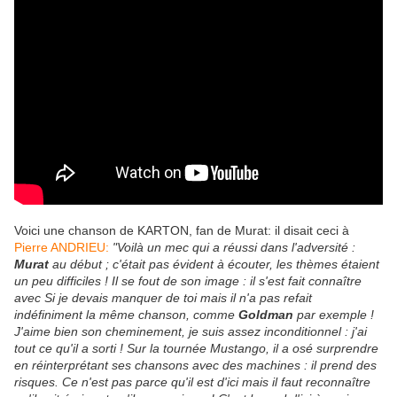
Voici une chanson de KARTON, fan de Murat: il disait ceci à
Pierre ANDRIEU:
"Voilà un mec qui a réussi dans l'adversité :
Murat
au début ; c'était pas évident à écouter, les thèmes étaient
un peu difficiles ! Il se fout de son image : il s'est fait connaître
avec Si je devais manquer de toi mais il n'a pas refait
indéfiniment la même chanson, comme
Goldman
par exemple !
J'aime bien son cheminement, je suis assez inconditionnel : j'ai
tout ce qu'il a sorti ! Sur la tournée Mustango, il a osé surprendre
en réinterprétant ses chansons avec des machines : il prend des
risques. Ce n'est pas parce qu'il est d'ici mais il faut reconnaître