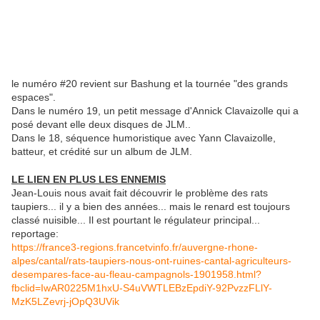
le numéro #20 revient sur Bashung et la tournée "des grands
espaces".
Dans le numéro 19, un petit message d'Annick Clavaizolle qui a
posé devant elle deux disques de JLM..
Dans le 18, séquence humoristique avec Yann Clavaizolle,
batteur, et crédité sur un album de JLM.
LE LIEN EN PLUS LES ENNEMIS
Jean-Louis nous avait fait découvrir le problème des rats
taupiers... il y a bien des années... mais le renard est toujours
classé nuisible... Il est pourtant le régulateur principal...
reportage:
https://france3-regions.francetvinfo.fr/auvergne-rhone-
alpes/cantal/rats-taupiers-nous-ont-ruines-cantal-agriculteurs-
desempares-face-au-fleau-campagnols-1901958.html?
fbclid=IwAR0225M1hxU-S4uVWTLEBzEpdiY-92PvzzFLlY-
MzK5LZevrj-jOpQ3UVik