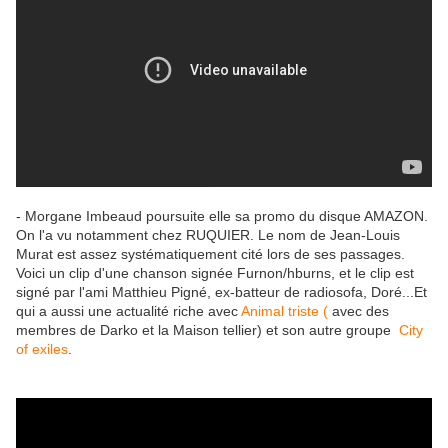
- Morgane Imbeaud poursuite elle sa promo du disque AMAZON.
On l'a vu notamment chez RUQUIER. Le nom de Jean-Louis
Murat est assez systématiquement cité lors de ses passages.
Voici un clip d'une chanson signée Furnon/hburns, et le clip est
signé par l'ami Matthieu Pigné, ex-batteur de radiosofa, Doré...Et
qui a aussi une actualité riche avec
Animal triste (
avec des
membres de Darko et la Maison tellier) et son autre groupe
City
of exiles
.