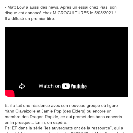
- Matt Low a aussi des news. Après un essai chez Pias, son
disque est annoncé chez MICROCULTURES le 5/03/2021!!
Il a diffusé un premier titre:
Et il a fait une résidence avec son nouveau groupe où figure
Yann Clavaizolle et Jamie Pop (des Elders) ou encore un
membre des Dragon Rapide, ce qui promet des bons concerts...
enfin presque... Enfin, on espère.
Ps: ET dans la série "les auvergnats ont de la ressource", qui a