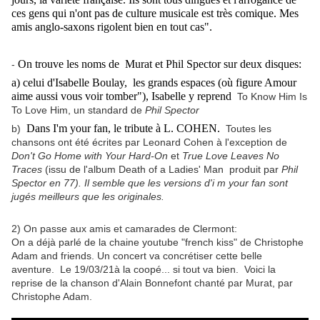
ces gens qui n'ont pas de culture musicale est très comique. Mes
amis anglo-saxons rigolent bien en tout cas".
On trouve les noms de Murat et Phil Spector sur deux disques:
-
a) celui d'Isabelle Boulay, les grands espaces (où figure Amour
aime aussi vous voir tomber"), Isabelle y reprend
To Know Him Is
To Love Him, un standard de
Phil Spector
Dans I'm your fan, le tribute à L. COHEN.
b)
Toutes les
chansons ont été écrites par Leonard Cohen à l'exception de
Don't Go Home with Your Hard-On
et
True Love Leaves No
Traces
(issu de l'album Death of a Ladies' Man produit par
Phil
Spector en 77). Il semble que les versions d'i m your fan sont
jugés meilleurs que les originales.
2) On passe aux amis et camarades de Clermont:
On a déjà parlé de la chaine youtube "french kiss" de Christophe
Adam and friends. Un concert va concrétiser cette belle
aventure. Le 19/03/21à la coopé... si tout va bien. Voici la
reprise de la chanson d'Alain Bonnefont chanté par Murat, par
Christophe Adam.