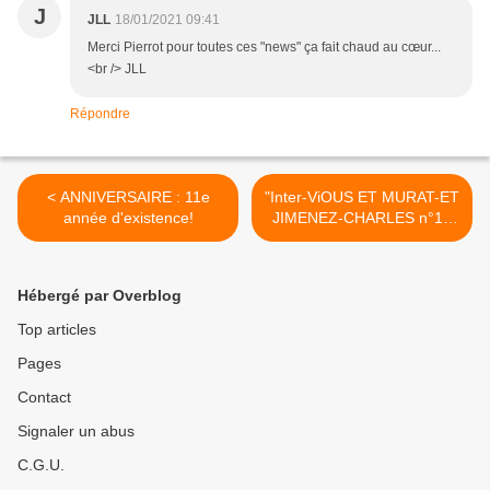
J
JLL
18/01/2021 09:41
Merci Pierrot pour toutes ces "news" ça fait chaud au cœur...
<br /> JLL
Répondre
< ANNIVERSAIRE : 11e
"Inter-ViOUS ET MURAT-ET
année d'existence!
JIMENEZ-CHARLES n°1":
Du côté de chez Fred
JIMENEZ! >
Hébergé par Overblog
Top articles
Pages
Contact
Signaler un abus
C.G.U.