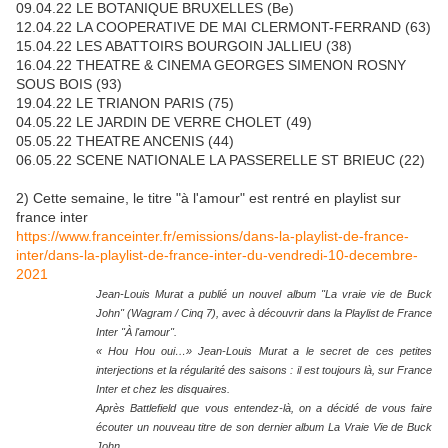
09.04.22 LE BOTANIQUE BRUXELLES (Be)
12.04.22 LA COOPERATIVE DE MAI CLERMONT-FERRAND (63)
15.04.22 LES ABATTOIRS BOURGOIN JALLIEU (38)
16.04.22 THEATRE & CINEMA GEORGES SIMENON ROSNY
SOUS BOIS (93)
19.04.22 LE TRIANON PARIS (75)
04.05.22 LE JARDIN DE VERRE CHOLET (49)
05.05.22 THEATRE ANCENIS (44)
06.05.22 SCENE NATIONALE LA PASSERELLE ST BRIEUC (22)
2) Cette semaine, le titre "à l'amour" est rentré en playlist sur
france inter
https://www.franceinter.fr/emissions/dans-la-playlist-de-france-
inter/dans-la-playlist-de-france-inter-du-vendredi-10-decembre-
2021
Jean-Louis Murat a publié un nouvel album "La vraie vie de Buck
John" (Wagram / Cinq 7), avec à découvrir dans la Playlist de France
Inter "À l'amour".
« Hou Hou oui…» Jean-Louis Murat a le secret de ces petites
interjections et la régularité des saisons : il est toujours là, sur France
Inter et chez les disquaires.
Après Battlefield que vous entendez-là, on a décidé de vous faire
écouter un nouveau titre de son dernier album La Vraie Vie de Buck
John.