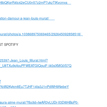
9kv8bQKgrR4lc42eCU0n57z2mP7ukzTlKvcmxs
aration-damour-a-jean-louis-murat/
emurat/photos/a.103868975069465/292645092858518/
LIST SPOTIFY
le-25397-Jean_Louis_Murat.html?
oV_U8TXu9pfpuPFWEATGIQguiF-l40qXMG0S7Q
?
ClkYpW2Kykm8Eu7TJHF14ta3J1nPdWH9NebeY
at-aura-aime-murat/?fbclid=IwAR3yLUDr-lI3Dj8HBpP0-