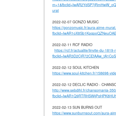
m=1&fbclid=IwAR2YdSP7jRmHwW_oQ
urat
2022-02-07 GONZO MUSIC
https://gonzomusic.fr/aura-aime-murat
fbclid=IwAR1oX8Sb1KpqpoQZNeuO
2022-02-11 RCF RADIO
https://rcf.fr/actualite/linvite-du-1819
fbclid=IwAR3D2CjR72CEfAAw_tA1
2022-02-12 SOUL KITCHEN
https://www.soul-kitchen.fr/158698-vid
2022-02-12 DECLIC RADIO - CHAN
http://www.sebdihl.fr/chansomania-350
fbclid=IwAR1Q9RTRHSWijPqHPK8H
2022-02-13 SUN BURNS OUT
https://www.sunburnsout.com/aura-aim