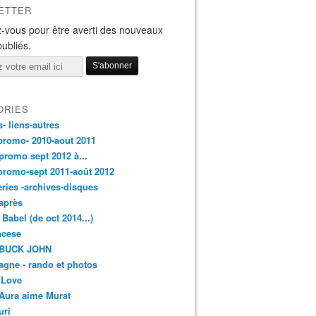
ETTER
-vous pour être averti des nouveaux
publiés.
ORIES
s- liens-autres
promo- 2010-aout 2011
promo sept 2012 à...
promo-sept 2011-août 2012
leries -archives-disques
après
 Babel (de oct 2014...)
ancese
 BUCK JOHN
gne - rando et photos
 Love
Aura aime Murat
uri