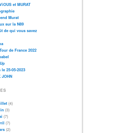
r-ViOUS et MURAT
ographie
-end Murat
ux sur la N89
ût de qui vous savez
ma
Tour de France 2022
babel
 Up
 le 25-05-2023
 JOHN
VES
illet
(4)
in
(3)
ai
(7)
ril
(7)
ars
(2)