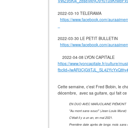
VWZ95Kl4_z8s8VknjO9Yu1u9KrMb
2022-03-10 TELERAMA
https://www.facebook.com/auraaim
2022-03-30 LE PETIT BULLETIN
https://www.facebook.com/auraaim
2022-04-08 LYON CAPITALE
https://www.lyoncapitale.fr/culture/mus
fbclid=IwAR3CjG9TJL_SL42YcYxQ8t
Cette semaine, c'est Fred Bobin, le cha
décembre, avec sa guitare, qui fait ce 
EN DUO AVEC MARJOLAINE PIÉMONT
"Au mont sans-souci" (Jean-Louis Murat)
C'était il y a un an, en mai 2021.
Première date après de longs mois sans 