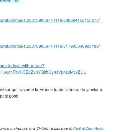
Fx9kWbmj9M
emurat/photos/a.253789086744119/306394158150278/
emurat/photos/a.253789086744119/317995046990189/
ique-in-love-with-murat?
y4H56cnPbxHCEqZ9oYQkhQy-tsVp4s0McvZUU
nteur qui traverse la France toute l'année, de janvier à
petit post:
concerts, chez nos amis Christian et Laurence du
Festival Chant'Appart