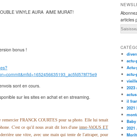
NEWSL
E DOUBLE VINYLE AURA AIME MURAT!
Abonnez
articles 
Email
CATÉG
ersion bonus !
diver
actu-
mes?
Actu-
on=commit&mfid=1652456635193_ac5fd578f75e9
actu-
vieil
envois sont en cours.
2023 
actus
isponible sur les sites en achat et en streaming.
il fr
2021
monta
 de remercier FRANCK COURTES pour sa photo. Elle lui tenait
Baby
phone. C'est ce qu'il nous avait dit lors d'une
inter-ViOUS ET
2021 
Morit
rière une vitre, avec une main qui tente de l'attraper, pour