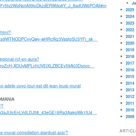
Ja
Fr5tv2WqNptAtl9loDkzdERWdp8Y_J_8adUW6POAlI#m
2025
2024
2023
2022
.html?
2021
AEs9WTNODPCyvQwy-wHRciNz3VastgSU3YFi_sk
2020
2019
2018
-regional-rcf-en-aura?
2017
CpSrpZcH-XOUvMPLchUVEjXLZBCEy59A03Dxocc
2016
2015
2014
eo-adele-coyo-tout-est-dit-jean-louis-murat
2013
2012
SOMANIA
2011
/?
2010
Uh3aJUlcEnLVdLDJ58_43eGE18Ra3AakpWk1IU4
2009
ARTIC
e-murat-compilation-stardust-acp/?