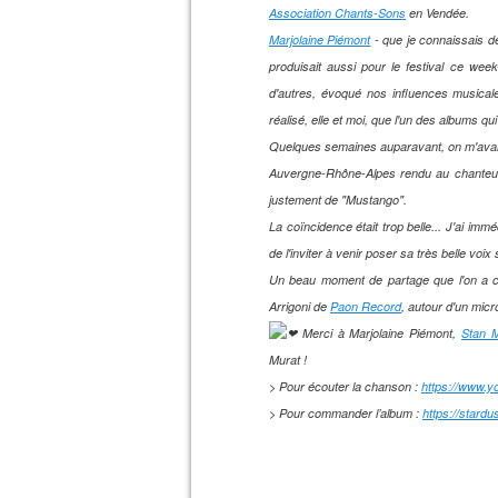
Association Chants-Sons
en Vendée.
Marjolaine Piémont
- que je connaissais dé
produisait aussi pour le festival ce we
d'autres, évoqué nos influences musical
réalisé, elle et moi, que l'un des albums q
Quelques semaines auparavant, on m'avait
Auvergne-Rhône-Alpes rendu au chanteur a
justement de "Mustango".
La coïncidence était trop belle... J'ai i
de l'inviter à venir poser sa très belle voi
Un beau moment de partage que l'on a co
Arrigoni de
Paon Record
, autour d'un mic
Merci à Marjolaine Piémont,
Stan M
Murat !
> Pour écouter la chanson :
https://www.
> Pour commander l’album :
https://stard