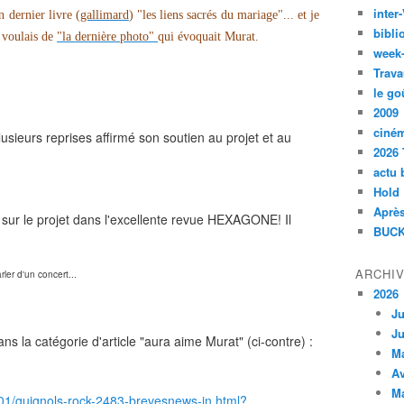
inte
n dernier livre (
gallimard
) "les liens sacrés du mariage"... et je
bibli
e voulais de
"la dernière photo"
qui évoquait Murat.
week
Trava
le go
2009
ciné
usieurs reprises affirmé son soutien au projet et au
2026 
actu 
Hold
Après
sur le projet dans l'excellente revue HEXAGONE! Il
BUCK
ARCHI
rler d'un concert...
2026
Ju
Ju
ns la catégorie d'article "aura aime Murat" (ci-contre) :
M
Av
M
/01/guignols-rock-2483-brevesnews-in.html?