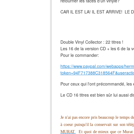
retourner les faces d'un vinyle?
CAR IL EST LA! IL EST ARRIVE! L
Double Vinyl Collector : 22 titres !
Les 16 de la version CD + les 6 de la v
Pour le commander:
https://www.paypal.com/webapps/her
token=94F717388C318564F&useracti
Pour ceux qui l'ont précommandé, les 
Le CD 16 titres est bien sûr lui aussi d
Je n'ai pas encore pris beaucoup le temps
à coeur puisqu'il la conservait sur son télé
MURAT.
Et quoi de mieux que ce Murat der