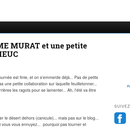
ME MURAT et une petite
RIEUC
tournée est finie, et on s'emmerde déjà... Pas de petits
 une petite collaboration sur laquelle feuilletonner...
P
ères les ragots pour se lamenter... Ah, l'été va être
SUIVEZ
le désert dehors (canicule)... mais pas sur le blog...
i vous vous ennuyez... pourquoi pas tourner et