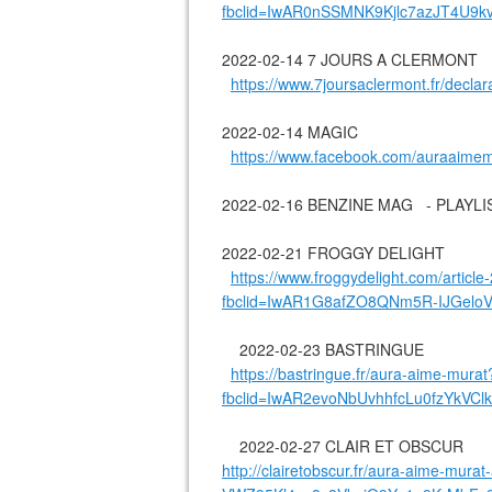
fbclid=IwAR0nSSMNK9Kjlc7azJT4U
2022-02-14 7 JOURS A CLERMONT
https://www.7joursaclermont.fr/decl
2022-02-14 MAGIC
https://www.facebook.com/auraaim
2022-02-16 BENZINE MAG - PLAY
2022-02-21 FROGGY DELIGHT
https://www.froggydelight.com/artic
fbclid=IwAR1G8afZO8QNm5R-IJGel
2022-02-23 BASTRINGUE
https://bastringue.fr/aura-aime-murat
fbclid=IwAR2evoNbUvhhfcLu0fzYkV
2022-02-27 CLAIR ET OBSCUR
http://clairetobscur.fr/aura-aime-mur