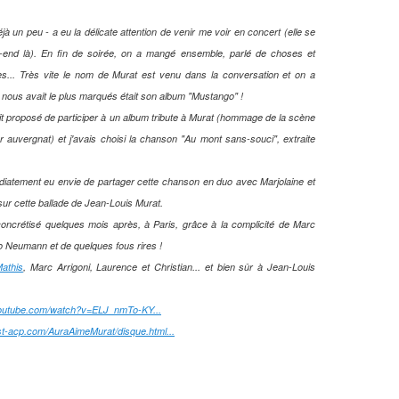
jà un peu - a eu la délicate attention de venir me voir en concert (elle se
ek-end là). En fin de soirée, on a mangé ensemble, parlé de choses et
es... Très vite le nom de Murat est venu dans la conversation et on a
ui nous avait le plus marqués était son album "Mustango" !
 proposé de participer à un album tribute à Murat (hommage de la scène
uvergnat) et j'avais choisi la chanson "Au mont sans-souci", extraite
mmédiatement eu envie de partager cette chanson en duo avec Marjolaine et
x sur cette ballade de Jean-Louis Murat.
ncrétisé quelques mois après, à Paris, grâce à la complicité de Marc
ro Neumann et de quelques fous rires !
athis
, Marc Arrigoni, Laurence et Christian... et bien sûr à Jean-Louis
youtube.com/watch?v=ELJ_nmTo-KY...
ust-acp.com/AuraAimeMurat/disque.html...