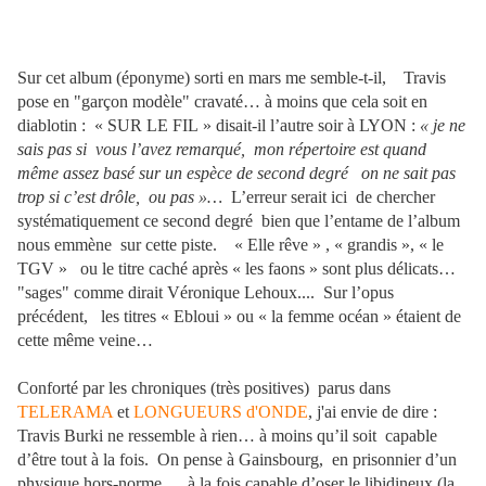
Sur cet album (éponyme) sorti en mars me semble-t-il,
Travis
pose en "garçon modèle" cravaté… à moins que cela soit en
diablotin : « SUR LE FIL » disait-il l’autre soir à LYON :
« je ne
sais pas si
vous l’avez remarqué, mon répertoire est quand
même assez basé sur un espèce de second degré
on ne sait pas
trop si c’est drôle,
ou pas »…
L’erreur serait ici
de chercher
systématiquement ce second degré
bien que l’entame de l’album
nous emmène
sur cette piste.
« Elle rêve » , « grandis », « le
TGV »
ou le titre caché après « les faons » sont plus délicats…
"sages" comme dirait Véronique Lehoux....
Sur l’opus
précédent,
les titres « Ebloui » ou « la femme océan » étaient de
cette même veine…
Conforté par les chroniques (très positives) parus dans
TELERAMA
et
LONGUEURS d'ONDE
, j'ai envie de dire :
Travis Burki ne ressemble à rien… à moins qu’il soit
capable
d’être tout à la fois.
On pense à Gainsbourg,
en prisonnier d’un
physique hors-norme…
à la fois capable d’oser le libidineux (la