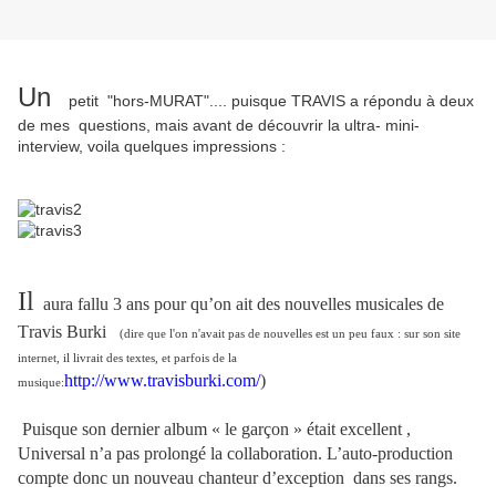
Un
petit "hors-MURAT".... puisque TRAVIS a répondu à deux
de mes questions, mais avant de découvrir la ultra- mini-
interview, voila quelques impressions :
Il
aura fallu 3 ans pour qu’on ait des nouvelles musicales de
T
ravis Burki
(dire que l'on n'avait pas de nouvelles est un peu faux : sur son site
internet, il livrait des textes, et parfois de la
http://www.travisburki.com/
)
musique:
Puisque son dernier album « le garçon » était excellent ,
Universal n’a pas prolongé la collaboration. L’auto-production
compte donc un nouveau chanteur d’exception
dans ses rangs.