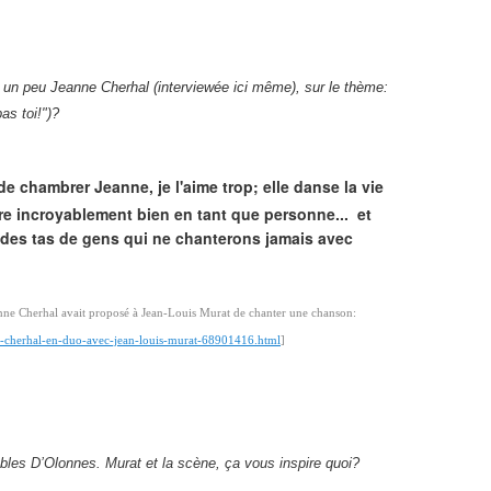
r un peu Jeanne Cherhal (interviewée ici même), sur le thème:
pas toi!")?
de chambrer Jeanne, je l'aime trop; elle danse la vie
 tire incroyablement bien en tant que personne...
et
 des tas de gens qui ne chanterons jamais avec
eanne Cherhal avait proposé à Jean-Louis Murat de chanter une chanson:
nne-cherhal-en-duo-avec-jean-louis-murat-68901416.html
]
ables D’Olonnes. Murat et la scène, ça vous inspire quoi?