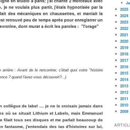
joigne en studio à paris; j'ai chanté 2 morceaux avec
Ja
o, je ne voulais plus partir, j'étais hypnotisée par la
2025
lait des mécaniques en chaussettes, et maniait la
2024
est retrouvé peu de temps après pour enregistrer un
2023
vrotine, dont murat a écrit les paroles : "l'orage"
2022
2021
2020
2019
2018
2017
2016
rrière : Avant de le rencontrer, c'était quoi votre "histoire
2015
rence ? quand l'avez-vous découvert?...)
2014
2013
2012
2011
2010
un collègue de label .... je ne le croisais jamais dans
2009
es où se situait Lithium et Labels, mais Emmanuel
e filait tous ses disques et me parlait beaucoup de
ARTIC
n fantasme, j'entendais des tas d'histoires sur lui,