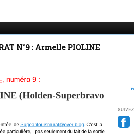
RAT N°9 : Armelle PIOLINE
-,
numéro 9 :
P
E (Holden-Superbravo
SUIVEZ
centrée de
Surjeanlouismurat@over-blog
. C'est la
e particulière, pas seulement du fait de la sortie