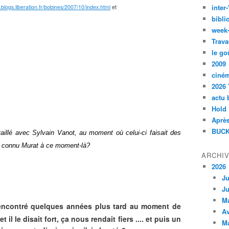
inte
.blogs.liberation.fr/bobines/2007/10/index.html
et
bibli
week
Trava
le go
2009
ciné
2026 
actu 
Hold
Après
BUCK
aillé avec Sylvain Vanot, au moment où celui-ci faisait des
 connu Murat à ce moment-là?
ARCHI
2026
Ju
Ju
M
rencontré quelques années plus tard au moment de
Av
t il le disait fort, ça nous rendait fiers .... et puis un
M