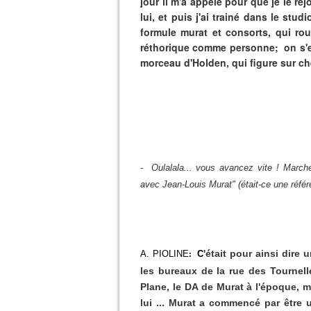
jour il m'a appelé pour que je le re
lui, et puis j'ai trainé dans le studi
formule murat et consorts, qui rou
réthorique comme personne;
on s'
morceau d'Holden, qui figure sur che
- Oulalala... vous avancez vite ! Marche a
avec Jean-Louis Murat" (était-ce une réfé
'était pour ainsi dire 
A. PIOLINE
C
:
les bureaux de la rue des Tournell
Plane, le DA de Murat à l'époque, m
lui ... Murat a commencé par être u