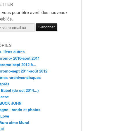
ETTER
-vous pour être averti des nouveaux
publiés.
ORIES
s- liens-autres
promo- 2010-aout 2011
promo sept 2012 à...
promo-sept 2011-août 2012
leries -archives-disques
après
 Babel (de oct 2014...)
ancese
 BUCK JOHN
gne - rando et photos
 Love
Aura aime Murat
uri