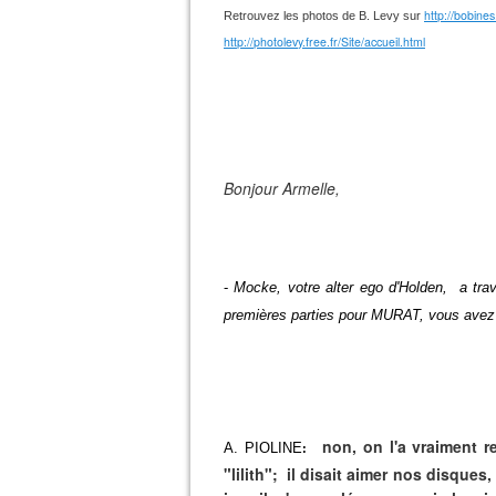
http://bobines
Retrouvez les photos de B. Levy sur
http://photolevy.free.fr/Site/accueil.html
Bonjour Armelle,
-
Mocke, votre alter ego d'Holden, a trav
premières parties pour MURAT, vous avez
non, on l'a vraiment 
A. PIOLINE
:
"lilith"; il disait aimer nos disques, e