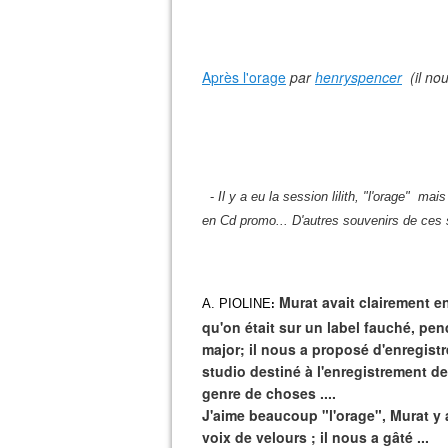
Après l'orage
par
henryspencer
(il no
-
Il y a eu la session lilith, "l'orage" mais
en Cd promo... D'autres souvenirs de ces
Murat avait clairement e
A. PIOLINE
:
qu'on était sur un label fauché, pen
major; il nous a proposé d'enregis
studio destiné à l'enregistrement d
genre de choses ....
J'aime beaucoup "l'orage", Murat y a
voix de velours ; il nous a gâté ...