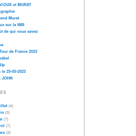
r-ViOUS et MURAT
ographie
-end Murat
ux sur la N89
ût de qui vous savez
ma
Tour de France 2022
babel
 Up
 le 25-05-2023
 JOHN
VES
illet
(4)
in
(3)
ai
(7)
ril
(7)
ars
(2)