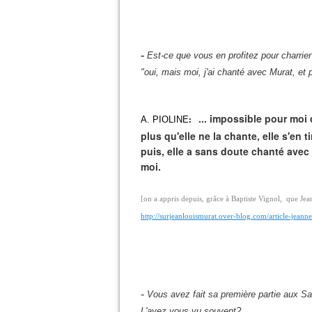
-
Est-ce que vous en profitez pour charrie
"oui, mais moi, j'ai chanté avec Murat, et 
... impossible pour moi 
A. PIOLINE
:
plus qu'elle ne la chante, elle s'en
puis, elle a sans doute chanté avec
moi.
[on a appris depuis, grâce à Baptiste Vignol, que J
http://surjeanlouismurat.over-blog.com/article-jea
-
Vous avez fait sa première partie aux S
L'avez vous vu souvent?