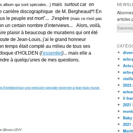
NEWSL
mais surtout car on
s album qui sont spéciales...)
e carrière discographique de M. Bergheaud*! En
Abonnez
ous le peuple est mort"... J'espère
articles 
(mais ce n'est pas
n un certain nombre d'interviews...
Alors, voilà,
Email
aire plaisir à beaucoup de muratiens qui ont été
route de Jean-Louis, j'ai le grand honneur
CATÉG
 temps était compté au milieu de tous ses
diver
au disque d'HOLDEN (
l
'essentiel
)
... mais elle a
actu-
ndre à quelqu'unes de mes questions.
Actu-
actu-
vieil
2023 
gne.fr/petition/pour-une-emission-speciale-reservee-a-jean-louis-murat-
actus
il fr
2021
monta
Baby
2021 
de
Bruno LEVY
Morit
ã