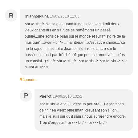
R
rhiannon-luna
19/09/2010 12:03
<br /> <br /> Nostalgie quand tu nous tiens,on dirait deux
vieux chanteurs en train de se remémorer un passé
oublié...une sorte de bilan sur le monde et sur l'histoire de la
musique"....avant<br /> ...maintenant...c'est autre chose...."ça
ne le rajeunit pas notre Jean Louis ,il reste ancré sur le
passé....ce n'est pas très bénéfique pour se renouveler...c'est
un constat.:-(<br /> <br /> <br /> <br /> <br /> <br /> <br /> <br
/> <br /> <br />
Répondre
P
Pierrot
19/09/2010 13:52
<br /> <br /> et oui... c'est un peu vrai... La tentation
de finir en vieux bluesman, creusant son sillon...
mais je suis sûr qu'il saura nous surprendre encore.
Trop d'orgueuil!<br /> <br /> <br /> <br />