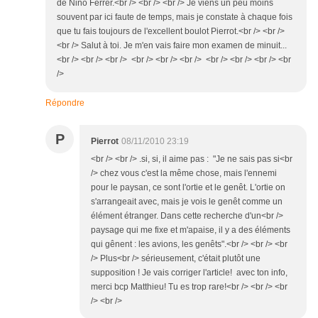
de Nino Ferrer.<br /> <br /> <br /> Je viens un peu moins
souvent par ici faute de temps, mais je constate à chaque fois
que tu fais toujours de l'excellent boulot Pierrot.<br /> <br />
<br /> Salut à toi. Je m'en vais faire mon examen de minuit...
<br /> <br /> <br /> <br /> <br /> <br /> <br /> <br /> <br /> <br
/>
Répondre
P
Pierrot
08/11/2010 23:19
<br /> <br /> .si, si, il aime pas : "Je ne sais pas si<br
/> chez vous c'est la même chose, mais l'ennemi
pour le paysan, ce sont l'ortie et le genêt. L'ortie on
s'arrangeait avec, mais je vois le genêt comme un
élément étranger. Dans cette recherche d'un<br />
paysage qui me fixe et m'apaise, il y a des éléments
qui gênent : les avions, les genêts".<br /> <br /> <br
/> Plus<br /> sérieusement, c'était plutôt une
supposition ! Je vais corriger l'article! avec ton info,
merci bcp Matthieu! Tu es trop rare!<br /> <br /> <br
/> <br />