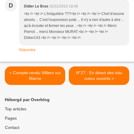
D
Didier Le Bras
02/11/2010 18:46
<br /> <br /> L'Irrégulière ???<br /> <br /> <br /> Chef d'oeuvre
absolu ... C'est l'expression juste ... Il n'y a rien d'autre à dire ...
qu'à écouter et fermer les yeux ...<br /> <br /> <br /> Merci
Pierrot ... merci Monsieur MURAT.<br /> <br /> <br />
Didier143.<br /> <br /> <br /> <br />
Répondre
< Compte-rendu Villiers sur
N°27 : En direct des tutu
Marne
outou ouverts >
Hébergé par Overblog
Top articles
Pages
Contact