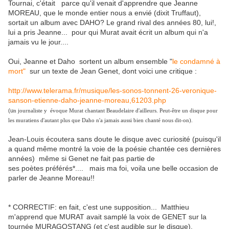
Tournai, c'était parce qu'il venait d'apprendre que Jeanne
MOREAU, que le monde entier nous a envié (dixit Truffaut),
sortait un album avec DAHO? Le grand rival des années 80, lui!,
lui a pris Jeanne... pour qui Murat avait écrit un album qui n'a
jamais vu le jour....
Oui, Jeanne et Daho sortent un album ensemble "
le condamné à
mort"
sur un texte de Jean Genet, dont voici une critique :
http://www.telerama.fr/musique/les-sonos-tonnent-26-veronique-
sanson-etienne-daho-jeanne-moreau,61203.php
(u
n journaliste y évoque Murat chantant Beaudelaire d'ailleurs. Peut-être un disque pour
les
muratiens d'autant plus que Daho n'a jamais aussi bien chanté nous dit-on).
Jean-Louis écoutera sans doute le disque avec curiosité (puisqu'il
a quand même montré la voie de la poésie chantée ces dernières
années) même si Genet ne fait pas partie de
ses poètes préférés*.... mais ma foi, voila une belle occasion de
parler de Jeanne Moreau!!
* CORRECTIF: en fait, c'est une supposition... Matthieu
m'apprend que MURAT avait samplé la voix de GENET sur la
tournée MURAGOSTANG (et c'est audible sur le disque).