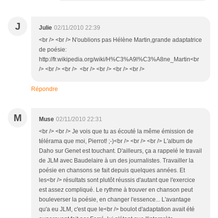
J
Julie
02/11/2010 22:39
<br /> <br /> N'oublions pas Hélène Martin,grande adaptatrice
de poésie:
http://fr.wikipedia.org/wiki/H%C3%A9l%C3%A8ne_Martin<br
/> <br /> <br /> <br /> <br /> <br /> <br />
Répondre
M
Muse
02/11/2010 22:31
<br /> <br /> Je vois que tu as écouté la même émission de
télérama que moi, Pierrot! ;-)<br /> <br /> <br /> L'album de
Daho sur Genet est touchant. D'ailleurs, ça a rappelé le travail
de JLM avec Baudelaire à un des journalistes. Travailler la
poésie en chansons se fait depuis quelques années. Et
les<br /> résultats sont plutôt réussis d'autant que l'exercice
est assez compliqué. Le rythme à trouver en chanson peut
bouleverser la poésie, en changer l'essence... L'avantage
qu'a eu JLM, c'est que le<br /> boulot d'adaptation avait été