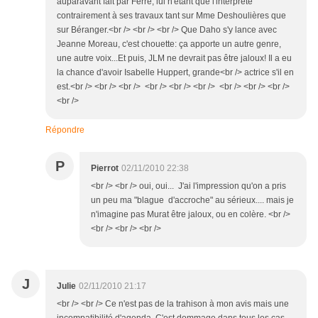
auparavant fait par Ferré, lui n'étant que l'interprète
contrairement à ses travaux tant sur Mme Deshoulières que
sur Béranger.<br /> <br /> <br /> Que Daho s'y lance avec
Jeanne Moreau, c'est chouette: ça apporte un autre genre,
une autre voix...Et puis, JLM ne devrait pas être jaloux! Il a eu
la chance d'avoir Isabelle Huppert, grande<br /> actrice s'il en
est.<br /> <br /> <br /> <br /> <br /> <br /> <br /> <br /> <br />
<br />
Répondre
P
Pierrot
02/11/2010 22:38
<br /> <br /> oui, oui... J'ai l'impression qu'on a pris
un peu ma "blague d'accroche" au sérieux.... mais je
n'imagine pas Murat être jaloux, ou en colère. <br />
<br /> <br /> <br />
J
Julie
02/11/2010 21:17
<br /> <br /> Ce n'est pas de la trahison à mon avis mais une