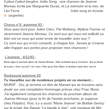
Il pleut il pleut bergère, India Song,
une chanson de Jeanne
Moreau écrite par Marguerite Duras, et
La
mémoire
et
la mer,
de
Léo Ferré. India song en écoute
là
(superbe)
Chorus n°6 automne 93
;
Vous avez écrit pour Julien Clerc, Pat Metheny, Mylène Farmer et
récemment Jeanne Moreau. Ce sont eux qui vous ont sollicité ou
bien est-ce vous qui aviez envie de travailler avec eux ?
Ce sont eux qui m'ont contacté, à chaque fois. Jamais je n'oserai
aller frapper aux portes pour proposer mes chansons !
L'express, 4/11/93 ;
Murat signe le prochain album de Jeanne Moreau. «Elle souhaitait que je m'inverse. Que je donne
de la joie.» Avec succès? «Je crois.» Plus qu'un état d'âme, le bonheur serait donc une foi.
Rocksound automne 93
Tu travailles sur de nombreux projets en ce moment...
MURAT : Oui, je termine un titre de Manset qui se trouvera sans
doute sur une compilation-hommage prévue chez Fnac Music.
J'ai également composé les chansons du prochain album de
Jeanne Moreau (pour la fin de l'année prochaine, je suppose
chez Polydor). Puis, il y a aussi "Marie Jeanne" de Bobbie Gentry
sur le projet Joe Dassin "La bande à Jojo", une musique de film