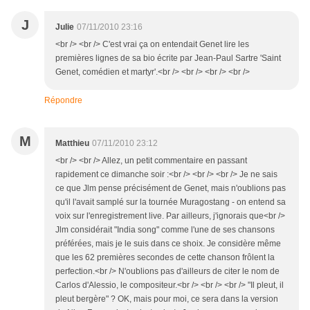
J
Julie
07/11/2010 23:16
<br /> <br /> C'est vrai ça on entendait Genet lire les
premières lignes de sa bio écrite par Jean-Paul Sartre 'Saint
Genet, comédien et martyr'.<br /> <br /> <br /> <br />
Répondre
M
Matthieu
07/11/2010 23:12
<br /> <br /> Allez, un petit commentaire en passant
rapidement ce dimanche soir :<br /> <br /> <br /> Je ne sais
ce que Jlm pense précisément de Genet, mais n'oublions pas
qu'il l'avait samplé sur la tournée Muragostang - on entend sa
voix sur l'enregistrement live. Par ailleurs, j'ignorais que<br />
Jlm considérait "India song" comme l'une de ses chansons
préférées, mais je le suis dans ce shoix. Je considère même
que les 62 premières secondes de cette chanson frôlent la
perfection.<br /> N'oublions pas d'ailleurs de citer le nom de
Carlos d'Alessio, le compositeur.<br /> <br /> <br /> "Il pleut, il
pleut bergère" ? OK, mais pour moi, ce sera dans la version