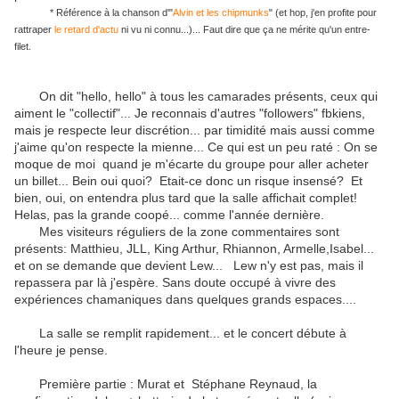
* Référence à la chanson d'"
Alvin et les chipmunks
" (et hop, j'en profite pour
rattraper
le retard d'actu
ni vu ni connu...)... Faut dire que ça ne mérite qu'un entre-
filet.
On dit "hello, hello" à tous les camarades présents, ceux qui
aiment le "collectif"... Je reconnais d'autres "followers" fbkiens,
mais je respecte leur discrétion... par timidité mais aussi comme
j'aime qu'on respecte la mienne... Ce qui est un peu raté : On se
moque de moi quand je m'écarte du groupe pour aller acheter
un billet... Bein oui quoi? Etait-ce donc un risque insensé? Et
bien, oui, on entendra plus tard que la salle affichait complet!
Helas, pas la grande coopé... comme l'année dernière.
Mes visiteurs réguliers de la zone commentaires sont
présents: Matthieu, JLL, King Arthur, Rhiannon, Armelle,Isabel...
et on se demande que devient Lew... Lew n'y est pas, mais il
repassera par là j'espère. Sans doute occupé à vivre des
expériences chamaniques dans quelques grands espaces....
La salle se remplit rapidement... et le concert débute à
l'heure je pense.
Première partie : Murat et Stéphane Reynaud, la