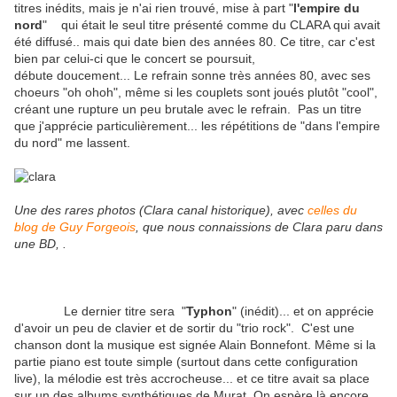
titres inédits, mais je n'ai rien trouvé, mise à part "
l'empire du
nord
" qui était le seul titre présenté comme du CLARA qui avait
été diffusé.. mais qui date bien des années 80. Ce titre, car c'est
bien par celui-ci que le concert se poursuit,
débute doucement... Le refrain sonne très années 80, avec ses
choeurs "oh ohoh", même si les couplets sont joués plutôt "cool",
créant une rupture un peu brutale avec le refrain. Pas un titre
que j'apprécie particulièrement... les répétitions de "dans l'empire
du nord" me lassent.
Une des rares photos (Clara canal historique), avec
celles du
blog de Guy Forgeois
, que nous connaissions de Clara paru dans
une BD, .
Le dernier titre sera "
Typhon
" (inédit)... et on apprécie
d'avoir un peu de clavier et de sortir du "trio rock". C'est une
chanson dont la musique est signée Alain Bonnefont. Même si la
partie piano est toute simple (surtout dans cette configuration
live), la mélodie est très accrocheuse... et ce titre avait sa place
sur un des albums synthétiques de Murat. On espère là encore