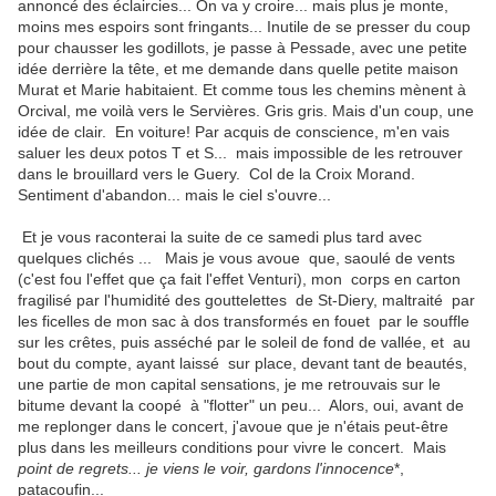
annoncé des éclaircies... On va y croire... mais plus je monte,
moins mes espoirs sont fringants... Inutile de se presser du coup
pour chausser les godillots, je passe à Pessade, avec une petite
idée derrière la tête, et me demande dans quelle petite maison
Murat et Marie habitaient. Et comme tous les chemins mènent à
Orcival, me voilà vers le Servières. Gris gris. Mais d'un coup, une
idée de clair. En voiture! Par acquis de conscience, m'en vais
saluer les deux potos T et S... mais impossible de les retrouver
dans le brouillard vers le Guery. Col de la Croix Morand.
Sentiment d'abandon... mais le ciel s'ouvre...
Et je vous raconterai la suite de ce samedi plus tard avec
quelques clichés ... Mais je vous avoue que, saoulé de vents
(c'est fou l'effet que ça fait l'effet Venturi), mon corps en carton
fragilisé par l'humidité des gouttelettes de St-Diery, maltraité par
les ficelles de mon sac à dos transformés en fouet par le souffle
sur les crêtes, puis asséché par le soleil de fond de vallée, et au
bout du compte, ayant laissé sur place, devant tant de beautés,
une partie de mon capital sensations, je me retrouvais sur le
bitume devant la coopé à "flotter" un peu... Alors, oui, avant de
me replonger dans le concert, j'avoue que je n'étais peut-être
plus dans les meilleurs conditions pour vivre le concert. Mais
point de regrets... je viens le voir, gardons l'innocence
*,
patacoufin...