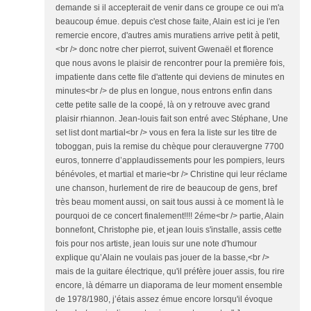
demande si il accepterait de venir dans ce groupe ce oui m'a
beaucoup émue. depuis c'est chose faite, Alain est ici je l'en
remercie encore, d'autres amis muratiens arrive petit à petit,
<br /> donc notre cher pierrot, suivent Gwenaël et florence
que nous avons le plaisir de rencontrer pour la première fois,
impatiente dans cette file d'attente qui deviens de minutes en
minutes<br /> de plus en longue, nous entrons enfin dans
cette petite salle de la coopé, là on y retrouve avec grand
plaisir rhiannon. Jean-louis fait son entré avec Stéphane, Une
set list dont martial<br /> vous en fera la liste sur les titre de
toboggan, puis la remise du chèque pour clerauvergne 7700
euros, tonnerre d’applaudissements pour les pompiers, leurs
bénévoles, et martial et marie<br /> Christine qui leur réclame
une chanson, hurlement de rire de beaucoup de gens, bref
très beau moment aussi, on sait tous aussi à ce moment là le
pourquoi de ce concert finalement!!!! 2éme<br /> partie, Alain
bonnefont, Christophe pie, et jean louis s'installe, assis cette
fois pour nos artiste, jean louis sur une note d'humour
explique qu’Alain ne voulais pas jouer de la basse,<br />
mais de la guitare électrique, qu'il préfère jouer assis, fou rire
encore, là démarre un diaporama de leur moment ensemble
de 1978/1980, j’étais assez émue encore lorsqu'il évoque