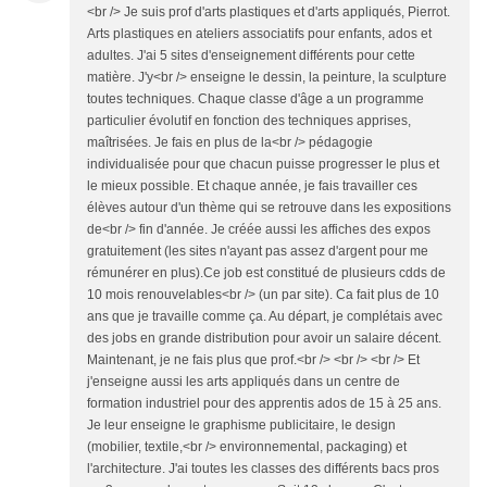
<br /> Je suis prof d'arts plastiques et d'arts appliqués, Pierrot.
Arts plastiques en ateliers associatifs pour enfants, ados et
adultes. J'ai 5 sites d'enseignement différents pour cette
matière. J'y<br /> enseigne le dessin, la peinture, la sculpture
toutes techniques. Chaque classe d'âge a un programme
particulier évolutif en fonction des techniques apprises,
maîtrisées. Je fais en plus de la<br /> pédagogie
individualisée pour que chacun puisse progresser le plus et
le mieux possible. Et chaque année, je fais travailler ces
élèves autour d'un thème qui se retrouve dans les expositions
de<br /> fin d'année. Je créée aussi les affiches des expos
gratuitement (les sites n'ayant pas assez d'argent pour me
rémunérer en plus).Ce job est constitué de plusieurs cdds de
10 mois renouvelables<br /> (un par site). Ca fait plus de 10
ans que je travaille comme ça. Au départ, je complétais avec
des jobs en grande distribution pour avoir un salaire décent.
Maintenant, je ne fais plus que prof.<br /> <br /> <br /> Et
j'enseigne aussi les arts appliqués dans un centre de
formation industriel pour des apprentis ados de 15 à 25 ans.
Je leur enseigne le graphisme publicitaire, le design
(mobilier, textile,<br /> environnemental, packaging) et
l'architecture. J'ai toutes les classes des différents bacs pros