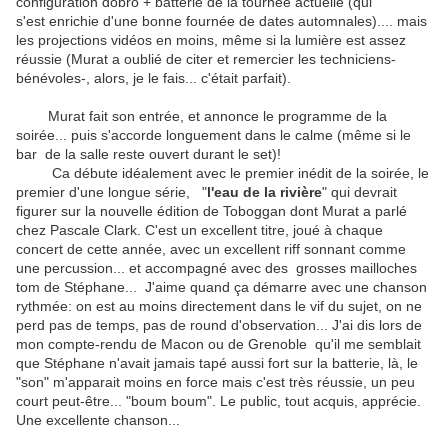
configuration dobro + batterie de la tournée actuelle (qui
s'est enrichie d'une bonne fournée de dates automnales).... mais
les projections vidéos en moins, même si la lumière est assez
réussie (Murat a oublié de citer et remercier les techniciens-
bénévoles-, alors, je le fais... c'était parfait).
Murat fait son entrée, et annonce le programme de la
soirée... puis s'accorde longuement dans le calme (même si le
bar de la salle reste ouvert durant le set)!
Ca débute idéalement avec le premier inédit de la soirée, le
premier d'une longue série, "
l'eau de la rivière
" qui devrait
figurer sur la nouvelle édition de Toboggan dont Murat a parlé
chez Pascale Clark. C'est un excellent titre, joué à chaque
concert de cette année, avec un excellent riff sonnant comme
une percussion... et accompagné avec des grosses mailloches
tom de Stéphane... J'aime quand ça démarre avec une chanson
rythmée: on est au moins directement dans le vif du sujet, on ne
perd pas de temps, pas de round d'observation... J'ai dis lors de
mon compte-rendu de Macon ou de Grenoble qu'il me semblait
que Stéphane n'avait jamais tapé aussi fort sur la batterie, là, le
"son" m'apparait moins en force mais c'est très réussie, un peu
court peut-être... "boum boum". Le public, tout acquis, apprécie.
Une excellente chanson...