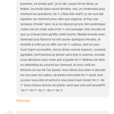
pommes, ne tombe pas", je le cite: j'avais 40 de fièvre, je
flottais, les bruits étais sourd derrière, moi, je n'entendais plus
vraiment les questions,<br /> j’étais très mal!!!, je me suis fait
rapatrier sur clermont pour aller aux urgence, et hop une
semaine d'hosto" donc là je lui répond qu'une mini polémique
c'etais mis en route suite à<br /> son passage chez drucker et
que ça m'avais bien gonfler, petit sourire, Martial ensuite avec
Gwenaël puis florence lui ont causer quelques minutes, et
Armelle à enfin pu lui offrir son<br /> cadeau, bref un jean
louis hyper accessible, moi je dirais comme toujours, souriant,
agréable, bref heureux je pense sans trop m avancer, ensuite
nous décidons avec notre ami et guide<br /> Mathieu de faire
un debriefing du concert sur clermont, et nous voilà en
terrasse du bar de l'an passé, nous étions tous bien à discuter
les uns avec les autres, de belles rencontre<br /> aussi, tout
ça pour vous dire et surtout à vous jean louis murat:<br /> <br
/> Vous m'avez donner du plaisir, sans que cela soit sexuel!!!!!
<br /> <br /> <br /> <br /> <br />
Répondre