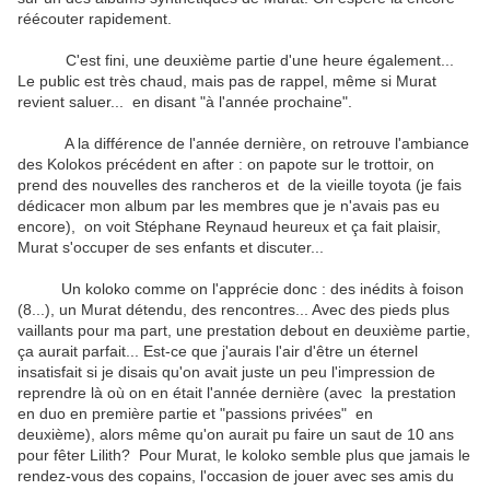
réécouter rapidement.
C'est fini, une deuxième partie d'une heure également...
Le public est très chaud, mais pas de rappel, même si Murat
revient saluer... en disant "à l'année prochaine".
A la différence de l'année dernière, on retrouve l'ambiance
des Kolokos précédent en after : on papote sur le trottoir, on
prend des nouvelles des rancheros et de la vieille toyota (je fais
dédicacer mon album par les membres que je n'avais pas eu
encore), on voit Stéphane Reynaud heureux et ça fait plaisir,
Murat s'occuper de ses enfants et discuter...
Un koloko comme on l'apprécie donc : des inédits à foison
(8...), un Murat détendu, des rencontres... Avec des pieds plus
vaillants pour ma part, une prestation debout en deuxième partie,
ça aurait parfait... Est-ce que j'aurais l'air d'être un éternel
insatisfait si je disais qu'on avait juste un peu l'impression de
reprendre là où on en était l'année dernière (avec la prestation
en duo en première partie et "passions privées" en
deuxième), alors même qu'on aurait pu faire un saut de 10 ans
pour fêter Lilith? Pour Murat, le koloko semble plus que jamais le
rendez-vous des copains, l'occasion de jouer avec ses amis du