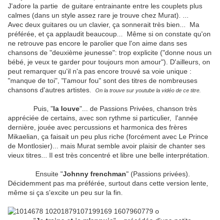
J'adore la partie de guitare entrainante entre les couplets plus
calmes (dans un style assez rare je trouve chez Murat). ...
Avec deux guitares ou un clavier, ça sonnerait très bien... Ma
préférée, et ça applaudit beaucoup... Même si on constate qu'on
ne retrouve pas encore le parolier que l'on aime dans ses
chansons de "deuxième jeunesse": trop explicite ("donne nous un
bébé, je veux te garder pour toujours mon amour"). D'ailleurs, on
peut remarquer qu'il n'a pas encore trouvé sa voie unique :
"manque de toi", "l'amour fou" sont des titres de nombreuses
chansons d'autres artistes.
On la trouve sur youtube la vidéo de ce titre.
Puis, "
la louve
"... de Passions Privées, chanson très
appréciée de certains, avec son rythme si particulier, l'année
dernière, jouée avec percussions et harmonica des frères
Mikaelian, ça faisait un peu plus riche (forcément avec Le Prince
de Montlosier)... mais Murat semble avoir plaisir de chanter ses
vieux titres... Il est très concentré et libre une belle interprétation.
Ensuite "
Johnny frenchman
" (Passions privées).
Décidemment pas ma préférée, surtout dans cette version lente,
même si ça s'excite un peu sur la fin.