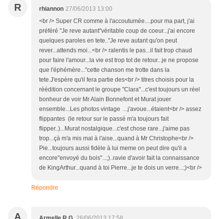
R
rhiannon
27/06/2013 13:00
<br /> Super CR comme à l'accoutumée....pour ma part, j'ai
préféré "Je reve autant"véritable coup de coeur...j'ai encore
quelques paroles en tete.."Je reve autant qu'on peut
rever...attends moi...<br /> ralentis le pas...il fait trop chaud
pour faire l'amour...la vie est trop tot de retour...je ne propose
que l'éphémère..."cette chanson me trotte dans la
tete.J'espère qu'il fera partie des<br /> titres choisis pour la
réédition concernant le groupe "Clara"...c'est toujours un réel
bonheur de voir Mr Alain Bonnefont et Murat jouer
ensemble...Les photos vintage ...j'avoue...étaient<br /> assez
flippantes (le retour sur le passé m'a toujours fait
flipper..)...Murat nostalgique...c'est chose rare...j'aime pas
trop...çà m'a mis mal à l'aise...quand à Mr Christophe<br />
Pie...toujours aussi fidèle à lui meme on peut dire qu'il a
encore"envoyé du bois"...;)..ravie d'avoir fait la connaissance
de KingArthur...quand à toi Pierre...je te dois un verre...;)<br />
Répondre
A
Armelle R.G.
26/06/2013 17:58