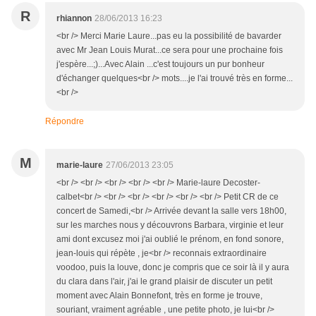
R
rhiannon
28/06/2013 16:23
<br /> Merci Marie Laure...pas eu la possibilité de bavarder
avec Mr Jean Louis Murat...ce sera pour une prochaine fois
j'espère...;)...Avec Alain ...c'est toujours un pur bonheur
d'échanger quelques<br /> mots....je l'ai trouvé très en forme...
<br />
Répondre
M
marie-laure
27/06/2013 23:05
<br /> <br /> <br /> <br /> <br /> Marie-laure Decoster-
calbet<br /> <br /> <br /> <br /> <br /> <br /> Petit CR de ce
concert de Samedi,<br /> Arrivée devant la salle vers 18h00,
sur les marches nous y découvrons Barbara, virginie et leur
ami dont excusez moi j'ai oublié le prénom, en fond sonore,
jean-louis qui répète , je<br /> reconnais extraordinaire
voodoo, puis la louve, donc je compris que ce soir là il y aura
du clara dans l'air, j'ai le grand plaisir de discuter un petit
moment avec Alain Bonnefont, très en forme je trouve,
souriant, vraiment agréable , une petite photo, je lui<br />