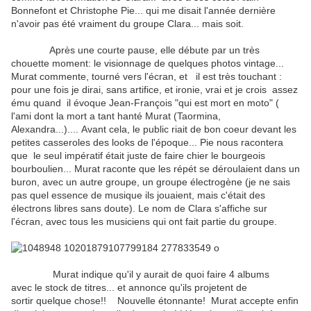
Bonnefont et Christophe Pie... qui me disait l'année dernière
n'avoir pas été vraiment du groupe Clara... mais soit.
Après une courte pause, elle débute par un très
chouette moment: le visionnage de quelques photos vintage...
Murat commente, tourné vers l'écran, et il est très touchant :
pour une fois je dirai, sans artifice, et ironie, vrai et je crois assez
ému quand il évoque Jean-François "qui est mort en moto" (
l'ami dont la mort a tant hanté Murat (Taormina,
Alexandra...).... Avant cela, le public riait de bon coeur devant les
petites casseroles des looks de l'époque... Pie nous racontera
que le seul impératif était juste de faire chier le bourgeois
bourboulien... Murat raconte que les répét se déroulaient dans un
buron, avec un autre groupe, un groupe électrogène (je ne sais
pas quel essence de musique ils jouaient, mais c'était des
électrons libres sans doute). Le nom de Clara s'affiche sur
l'écran, avec tous les musiciens qui ont fait partie du groupe.
Murat indique qu'il y aurait de quoi faire 4 albums
avec le stock de titres... et annonce qu'ils projetent de
sortir quelque chose!! Nouvelle étonnante! Murat accepte enfin