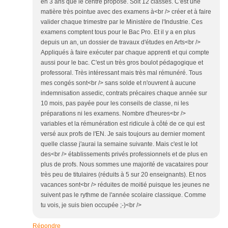
en 3 ans que le centre propose. Soit 12 classes. C'est une
matière très pointue avec des examens à<br /> créer et à faire
valider chaque trimestre par le Ministère de l'Industrie. Ces
examens comptent tous pour le Bac Pro. Et il y a en plus
depuis un an, un dossier de travaux d'études en Arts<br />
Appliqués à faire exécuter par chaque apprenti et qui compte
aussi pour le bac. C'est un très gros boulot pédagogique et
professoral. Très intéressant mais très mal rémunéré. Tous
mes congés sont<br /> sans solde et n'ouvrent à aucune
indemnisation assedic, contrats précaires chaque année sur
10 mois, pas payée pour les conseils de classe, ni les
préparations ni les examens. Nombre d'heures<br />
variables et la rémunération est ridicule à côté de ce qui est
versé aux profs de l'EN. Je sais toujours au dernier moment
quelle classe j'aurai la semaine suivante. Mais c'est le lot
des<br /> établissements privés professionnels et de plus en
plus de profs. Nous sommes une majorité de vacataires pour
très peu de titulaires (réduits à 5 sur 20 enseignants). Et nos
vacances sont<br /> réduites de moitié puisque les jeunes ne
suivent pas le rythme de l'année scolaire classique. Comme
tu vois, je suis bien occupée ;-)<br />
Répondre