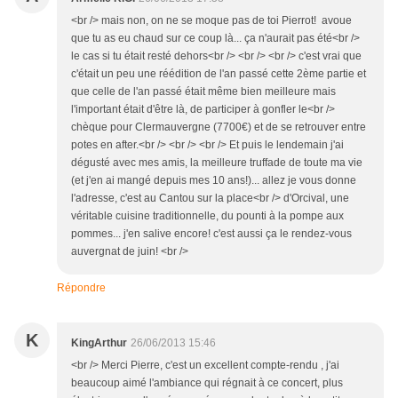
<br /> mais non, on ne se moque pas de toi Pierrot! avoue
que tu as eu chaud sur ce coup là... ça n'aurait pas été<br />
le cas si tu était resté dehors<br /> <br /> <br /> c'est vrai que
c'était un peu une réédition de l'an passé cette 2ème partie et
que celle de l'an passé était même bien meilleure mais
l'important était d'être là, de participer à gonfler le<br />
chèque pour Clermauvergne (7700€) et de se retrouver entre
potes en after.<br /> <br /> <br /> Et puis le lendemain j'ai
dégusté avec mes amis, la meilleure truffade de toute ma vie
(et j'en ai mangé depuis mes 10 ans!)... allez je vous donne
l'adresse, c'est au Cantou sur la place<br /> d'Orcival, une
véritable cuisine traditionnelle, du pounti à la pompe aux
pommes... j'en salive encore! c'est aussi ça le rendez-vous
auvergnat de juin! <br />
Répondre
K
KingArthur
26/06/2013 15:46
<br /> Merci Pierre, c'est un excellent compte-rendu , j'ai
beaucoup aimé l'ambiance qui régnait à ce concert, plus