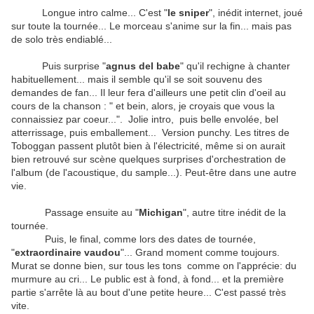
Longue intro calme... C'est "
le sniper
", inédit internet, joué
sur toute la tournée... Le morceau s'anime sur la fin... mais pas
de solo très endiablé...
Puis surprise "
agnus del babe
" qu'il rechigne à chanter
habituellement... mais il semble qu'il se soit souvenu des
demandes de fan... Il leur fera d'ailleurs une petit clin d'oeil au
cours de la chanson : " et bein, alors, je croyais que vous la
connaissiez par coeur...". Jolie intro, puis belle envolée, bel
atterrissage, puis emballement... Version punchy. Les titres de
Toboggan passent plutôt bien à l'électricité, même si on aurait
bien retrouvé sur scène quelques surprises d'orchestration de
l'album (de l'acoustique, du sample...). Peut-être dans une autre
vie.
Passage ensuite au "
Michigan
", autre titre inédit de la
tournée.
Puis, le final, comme lors des dates de tournée,
"
extraordinaire vaudou
"... Grand moment comme toujours.
Murat se donne bien, sur tous les tons comme on l'apprécie: du
murmure au cri... Le public est à fond, à fond... et la première
partie s'arrête là au bout d'une petite heure... C'est passé très
vite.