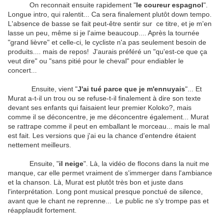
On reconnait ensuite rapidement "
le coureur espagnol
".
Longue intro, qui ralentit... Ca sera finalement plutôt down tempo.
L'absence de basse se fait peut-être sentir sur ce titre, et je m'en
lasse un peu, même si je l'aime beaucoup.... Après la tournée
"grand lièvre" et celle-ci, le cycliste n'a pas seulement besoin de
produits.... mais de repos! J'aurais préféré un "qu'est-ce que ça
veut dire" ou "sans pitié pour le cheval" pour endiabler le
concert...
Ensuite, vient "
J'ai tué parce que je m'ennuyais
"... Et
Murat a-t-il un trou ou se refuse-t-il finalement à dire son texte
devant ses enfants qui faisaient leur premier Koloko?, mais
comme il se déconcentre, je me déconcentre également... Murat
se rattrape comme il peut en emballant le morceau... mais le mal
est fait. Les versions que j'ai eu la chance d'entendre étaient
nettement meilleurs.
Ensuite, "
il neige
". Là, la vidéo de flocons dans la nuit me
manque, car elle permet vraiment de s'immerger dans l'ambiance
et la chanson. Là, Murat est plutôt très bon et juste dans
l'interprétation. Long pont musical presque ponctué de silence,
avant que le chant ne reprenne... Le public ne s'y trompe pas et
réapplaudit fortement.