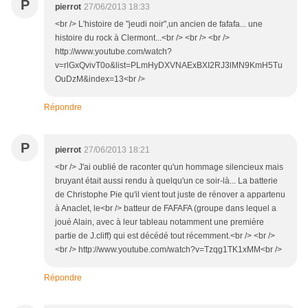
P
pierrot
27/06/2013 18:33
<br /> L'histoire de "jeudi noir",un ancien de fafafa... une
histoire du rock à Clermont...<br /> <br /> <br />
http://www.youtube.com/watch?
v=rlGxQvivT0o&list=PLmHyDXVNAExBXI2RJ3lMN9KmH5Tu
OuDzM&index=13<br />
Répondre
P
pierrot
27/06/2013 18:21
<br /> J'ai oublié de raconter qu'un hommage silencieux mais
bruyant était aussi rendu à quelqu'un ce soir-là... La batterie
de Christophe Pie qu'il vient tout juste de rénover a appartenu
à Anaclet, le<br /> batteur de FAFAFA (groupe dans lequel a
joué Alain, avec à leur tableau notamment une première
partie de J.cliff) qui est décédé tout récemment.<br /> <br />
<br /> http://www.youtube.com/watch?v=Tzqg1TK1xMM<br />
Répondre