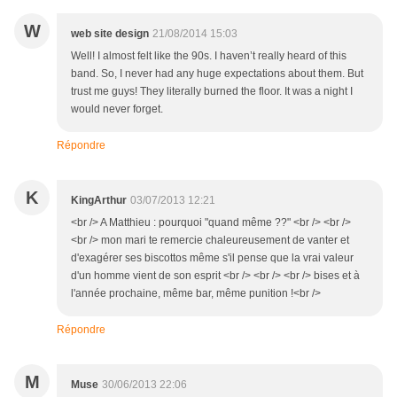
W
web site design
21/08/2014 15:03
Well! I almost felt like the 90s. I haven’t really heard of this
band. So, I never had any huge expectations about them. But
trust me guys! They literally burned the floor. It was a night I
would never forget.
Répondre
K
KingArthur
03/07/2013 12:21
<br /> A Matthieu : pourquoi "quand même ??" <br /> <br />
<br /> mon mari te remercie chaleureusement de vanter et
d'exagérer ses biscottos même s'il pense que la vrai valeur
d'un homme vient de son esprit <br /> <br /> <br /> bises et à
l'année prochaine, même bar, même punition !<br />
Répondre
M
Muse
30/06/2013 22:06