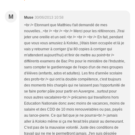
M
Muse
30/06/2013 10:58
<br /> Etonnant que Matthieu t'ait demandé de mes
nouvelles...<br /> <br /> <br /> Merci pour les références. J'irai
jeter une oreille et un oeil.<br /> <br /> <br /> En fait, pendant
que vous vous amusiez à Koloko, j'étais bien occupée et là je
vais y retourner à corriger (j'ai 80 copies à corriger qui
m'attendent aujourd'hui) et finir de mettre au point<br />
différents examens de Bac Pro pour le ministère de l'Industrie,
sans compter le gardiennage de l'expo d'un de mes groupes
d'élèves (enfants, ados et adultes). Les fins d'année scolaire
des profs<br /> qui ont la double compétence, c'est toujours
des moments très chargés qui ne laissent pas l'opportunité de
se faire porter pâle pour partir en Auvergne...surtout pour
nous autres vacataires<br /> précaires qui travaillons hors
Education Nationale donc avec moins de vacances, moins de
salaire et des CDD de 10 mois renouvelables ou pas, payés
au lance-pierre. Ce qui fait que je ne pourrai<br /> jamais
aller à Koloko même si ça me ferait très plaisir au demeurant.
C'est pas de la mauvaise volonté. Juste des conditions de
travail qui ne me le permettront jamais. J'en suis désolée