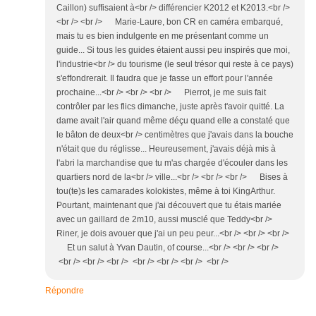
Caillon) suffisaient à<br /> différencier K2012 et K2013.<br />
<br /> <br /> Marie-Laure, bon CR en caméra embarqué,
mais tu es bien indulgente en me présentant comme un
guide... Si tous les guides étaient aussi peu inspirés que moi,
l'industrie<br /> du tourisme (le seul trésor qui reste à ce pays)
s'effondrerait. Il faudra que je fasse un effort pour l'année
prochaine...<br /> <br /> <br /> Pierrot, je me suis fait
contrôler par les flics dimanche, juste après t'avoir quitté. La
dame avait l'air quand même déçu quand elle a constaté que
le bâton de deux<br /> centimètres que j'avais dans la bouche
n'était que du réglisse... Heureusement, j'avais déjà mis à
l'abri la marchandise que tu m'as chargée d'écouler dans les
quartiers nord de la<br /> ville...<br /> <br /> <br /> Bises à
tou(te)s les camarades kolokistes, même à toi KingArthur.
Pourtant, maintenant que j'ai découvert que tu étais mariée
avec un gaillard de 2m10, aussi musclé que Teddy<br />
Riner, je dois avouer que j'ai un peu peur...<br /> <br /> <br />
Et un salut à Yvan Dautin, of course...<br /> <br /> <br />
<br /> <br /> <br /> <br /> <br /> <br /> <br />
Répondre