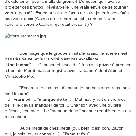
d'exploiter un peu la malle du grenier! L'émotion qu'il avait à
projetter ces photos révélait-elle une vraie envie de se tourner
vers le passé? Est-ce aussi une façon de faire jouer à ses côtés
ses vieux amis (Alain a dû prendre un job, comme l'autre
ranchero Jérome Caillon -qui était présent-) ?
Dommage que le groupe s'installe assis... la scène n'est
pas très haute, et la visibilité n'est pas excellente...
"
Une femme
".... Chanson efficace de "Passions privées" premier
album de Murat mais enregistré avec "la bande" dont Alain et
Christophe Pie...
"Encore une chanson d'amour, je tombais amoureux tous
les 15 jours"
Un vrai inédit... "
manque de toi
"... Matthieu y voit un prémice
de "si je devais manquer de toi"... Chanson avec une guitare
efficace, rythmée... Le "manque de toi" scandé régulièrement est
accrocheur.
Autre inédit de chez inédit (oui, bein, c'est bon, Bayon,
oui, je sais, toi, tu connais...) "
l'amour fou
".