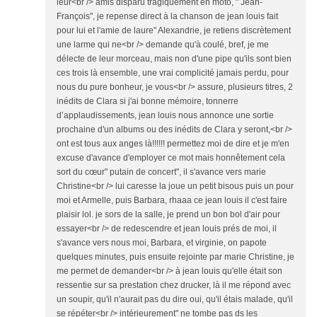
leur<br /> amis disparu tragiquement en moto, " Jean-
François", je repense direct à la chanson de jean louis fait
pour lui et l'amie de laure" Alexandrie, je retiens discrètement
une larme qui ne<br /> demande qu'à coulé, bref, je me
délecte de leur morceau, mais non d'une pipe qu'ils sont bien
ces trois là ensemble, une vrai complicité jamais perdu, pour
nous du pure bonheur, je vous<br /> assure, plusieurs titres, 2
inédits de Clara si j'ai bonne mémoire, tonnerre
d’applaudissements, jean louis nous annonce une sortie
prochaine d'un albums ou des inédits de Clara y seront,<br />
ont est tous aux anges là!!!!!! permettez moi de dire et je m'en
excuse d'avance d'employer ce mot mais honnêtement cela
sort du cœur" putain de concert", il s'avance vers marie
Christine<br /> lui caresse la joue un petit bisous puis un pour
moi et Armelle, puis Barbara, rhaaa ce jean louis il c'est faire
plaisir lol. je sors de la salle, je prend un bon bol d'air pour
essayer<br /> de redescendre et jean louis prés de moi, il
s'avance vers nous moi, Barbara, et virginie, on papote
quelques minutes, puis ensuite rejointe par marie Christine, je
me permet de demander<br /> à jean louis qu'elle était son
ressentie sur sa prestation chez drucker, là il me répond avec
un soupir, qu'il n'aurait pas du dire oui, qu'il étais malade, qu'il
se répéter<br /> intérieurement" ne tombe pas ds les