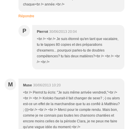
chaque<br /> année.<br />
Répondre
P
Pierrot
30/06/2013 20:04
<br /> <br /> Je suis étonné qu'en tant que vacataire,
tu te tappes 80 copies et des préparations
d'examens... pourquoi parles-tu de doubles
compétences? tu fais deux matières?<br /> <br /> <br
/> <br />
M
Muse
30/06/2013 10:20
<br /> Pierrot tu écris: "Je suis même arrivée vendredi,"<br />
<br /> <br /> Koloko t'aurait-il fait changer de sexe? ;-) ou alors
est-ce un effet de la marchandise que tu as confié à Matthieu?
;-)))<br /> <br /> <br /> Merci pour le compte rendu. Mais bon,
comme je ne connais pas toutes les chansons chantées et
encore moins celles de la période Clara, je ne peux me faire
qu'une vague idée du moment.<br />