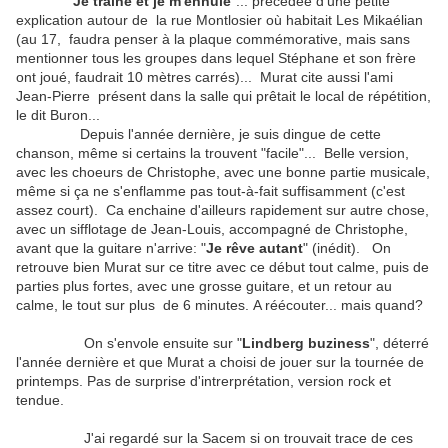
"
Je traine et je m'ennuie
"... précédée d'une petite
explication autour de la rue Montlosier où habitait Les Mikaélian
(au 17, faudra penser à la plaque commémorative, mais sans
mentionner tous les groupes dans lequel Stéphane et son frère
ont joué, faudrait 10 mètres carrés)... Murat cite aussi l'ami
Jean-Pierre présent dans la salle qui prêtait le local de répétition,
le dit Buron...
Depuis l'année dernière, je suis dingue de cette
chanson, même si certains la trouvent "facile"... Belle version,
avec les choeurs de Christophe, avec une bonne partie musicale,
même si ça ne s'enflamme pas tout-à-fait suffisamment (c'est
assez court). Ca enchaine d'ailleurs rapidement sur autre chose,
avec un sifflotage de Jean-Louis, accompagné de Christophe,
avant que la guitare n'arrive: "
Je rêve autant
" (inédit). On
retrouve bien Murat sur ce titre avec ce début tout calme, puis de
parties plus fortes, avec une grosse guitare, et un retour au
calme, le tout sur plus de 6 minutes. A réécouter... mais quand?
On s'envole ensuite sur "
Lindberg buziness
", déterré
l'année dernière et que Murat a choisi de jouer sur la tournée de
printemps. Pas de surprise d'intrerprétation, version rock et
tendue.
J'ai regardé sur la Sacem si on trouvait trace de ces