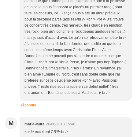
électrique que l'année passée, sans doute due à la petitesse
de la salle, nous étions<br /> placés au premier rang ( pour
faire les choeurs, lol... ) et ça nous a été un atout précieux
pour la seconde partie (assise)<br /> <br /> <br /> J'ai trouvé
ce concert très dense, très nerveux, très chargé en émotion,
très rock (bien qu'il conchie le rock depuis quelques temps...)
mais je suis d'accord avec toi qu'on se retrouvait un peu<br />
à la suite du concert de l'an dernier, une redite en quelque
sorte... en même temps avec Christophe Pie et Alain
Bonnefont, on ne pouvait pas s'attendre à autre chose que
Clara !...<br /> <br /> <br /> Perso, je n'aime pas trop Typhon (
Bonnefont était magistral sur "les Hérons" En revanhce, j'ai
bien aimé l'Empire du Nord, c'est sans doute celle que j'ai
préférée sur cette deuxième partie,<br /> avec Passions
privées (" reste nue sous ta jupe en ce début juillet" ) très
entraînante ... Bien à toi et bises à Matthieu.;-)<br />
Répondre
M
marie-laure
26/06/2013 15:46
<br /> excellent CR!!!<br />