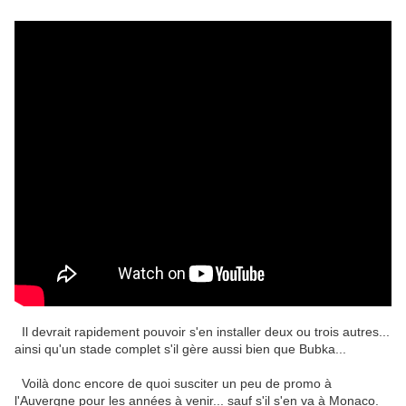
Il devrait rapidement pouvoir s'en installer deux ou trois autres...
ainsi qu'un stade complet s'il gère aussi bien que Bubka...
Voilà donc encore de quoi susciter un peu de promo à
l'Auvergne pour les années à venir... sauf s'il s'en va à Monaco.