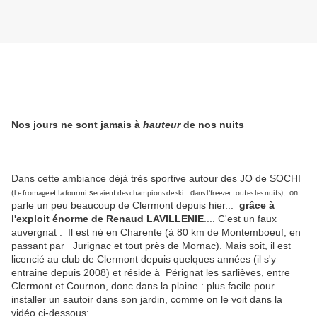
Nos jours ne sont jamais à
hauteur
de nos nuits
Dans cette ambiance déjà très sportive autour des JO de SOCHI
(
s
d
, on
Le fromage et la fourmi
eraient des champions de ski
ans l'freezer toutes les nuits)
parle un peu beaucoup de Clermont depuis hier...
grâce à
l'exploit énorme de Renaud LAVILLENIE
.... C'est un faux
auvergnat : Il est né en Charente (à 80 km de Montemboeuf, en
passant par Jurignac et tout près de Mornac). Mais soit, il est
licencié au club de Clermont depuis quelques années (il s'y
entraine depuis 2008) et réside à Pérignat les sarlièves, entre
Clermont et Cournon, donc dans la plaine : plus facile pour
installer un sautoir dans son jardin, comme on le voit dans la
vidéo ci-dessous: