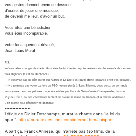
vos gestes donnent envie de dessiner,
d’écrire, de jouer une musique,
de devenir meilleur, d’avoir un but.
Vous êtes une bénédiction
vous êtes incomparable.
votre fanatiquement dévoué,
Jean-Louis Murat
P.S.
— Vous allez changer de stade. Vous êtes foutu. Gardez svp les mêmes emplacements de caméra
qu’à Highbury (c’est du Hitchcock)
— N’essayez pas de démontrer que Garou et Dr Dre c’est pareil (forte tendance chez vos copains).
— Ne terminez pas votre carrière au PSG, venez plutôt à Saint Etienne, vous serez en vert mais
vous jouerez sur une pelouse rouge — certifiée par l’Inra de Saint-Genès-Champanelle, dans le
Puy-de-Dôme, où des chercheurs tentent de croiser le bison du Canada et la chèvre andalouse.
J’en profite pour dénoncer ce scandale.
-----------------
l'éfigie de Didier Deschamps, murat la chante dans "la loi du
sport":
http://murattextes.chez.com/internet.htm#loisport
------------------------------
A part ça, Franck Annese, qui n'arrête pas (so films, de la