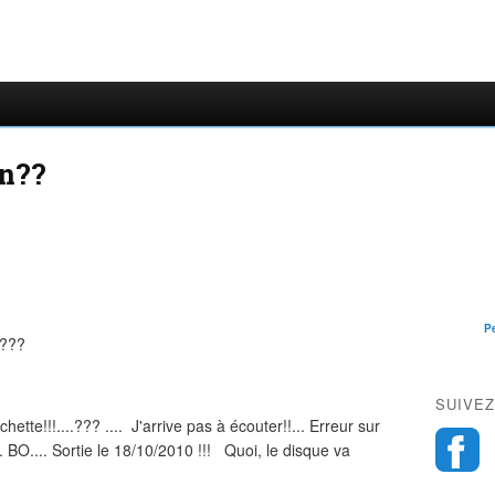
en??
P
ory???
SUIVEZ
ette!!!....??? .... J'arrive pas à écouter!!... Erreur sur
.. BO.... Sortie le 18/10/2010 !!! Quoi, le disque va