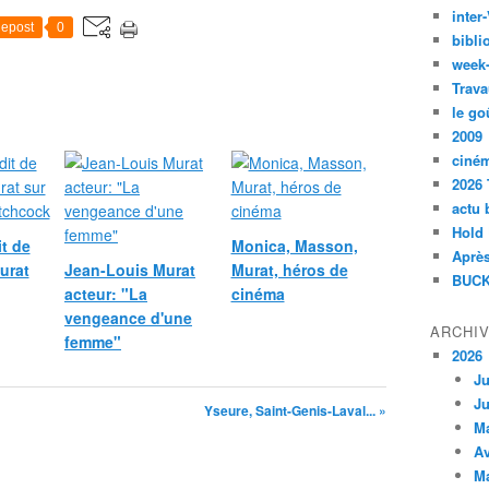
inte
epost
0
bibli
week
Trava
le go
2009
ciné
2026 
actu 
Hold
it de
Monica, Masson,
Après
urat
Jean-Louis Murat
Murat, héros de
BUCK
acteur: "La
cinéma
vengeance d'une
ARCHI
femme"
2026
Ju
Ju
Yseure, Saint-Genis-Laval... »
M
Av
M