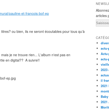
NEWSL
Abonnez
murat/pauline-et-francois-bof-ep
articles 
Email
 titres? ou bien, ils ne seront écoutables pour tous qu'à
CATÉG
diver
actu-
Actu-
. mais je ne trouve rien... L'album n'est pas en
actu-
tie en digital?? A suivre!!
vieil
2023 
actus
il fr
2021
monta
Baby
2021 
Morit