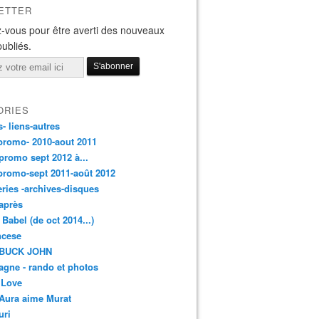
ETTER
-vous pour être averti des nouveaux
publiés.
ORIES
s- liens-autres
promo- 2010-aout 2011
promo sept 2012 à...
promo-sept 2011-août 2012
leries -archives-disques
après
 Babel (de oct 2014...)
ancese
 BUCK JOHN
gne - rando et photos
 Love
Aura aime Murat
uri