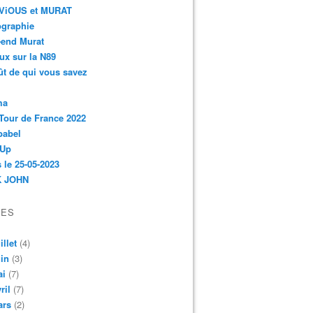
r-ViOUS et MURAT
ographie
-end Murat
ux sur la N89
ût de qui vous savez
ma
Tour de France 2022
babel
 Up
 le 25-05-2023
 JOHN
VES
illet
(4)
in
(3)
ai
(7)
ril
(7)
ars
(2)