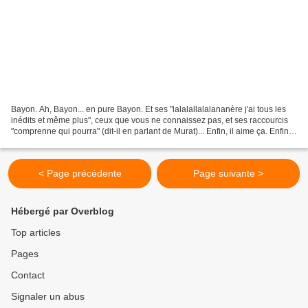
Bayon. Ah, Bayon... en pure Bayon. Et ses "lalalallalalananère j'ai tous les
inédits et même plus", ceux que vous ne connaissez pas, et ses raccourcis
"comprenne qui pourra" (dit-il en parlant de Murat)... Enfin, il aime ça. Enfin,
je crois avoir compris...
< Page précédente
Page suivante >
Hébergé par Overblog
Top articles
Pages
Contact
Signaler un abus