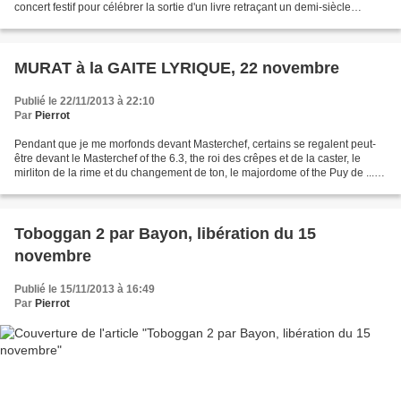
concert festif pour célébrer la sortie d'un livre retraçant un demi-siècle
d'histoire du rock à Clermont-Ferrand....
MURAT à la GAITE LYRIQUE, 22 novembre
Publié le 22/11/2013 à 22:10
Par
Pierrot
Pendant que je me morfonds devant Masterchef, certains se regalent peut-
être devant le Masterchef of the 6.3, the roi des crêpes et de la caster, le
mirliton de la rime et du changement de ton, le majordome of the Puy de ...,
le commis de l'amour à sa...
Toboggan 2 par Bayon, libération du 15
novembre
Publié le 15/11/2013 à 16:49
Par
Pierrot