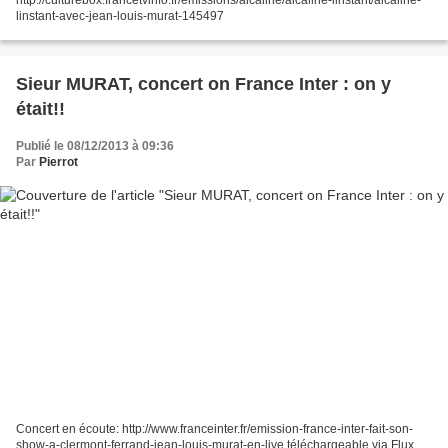
linstant-avec-jean-louis-murat-145497
Sieur MURAT, concert on France Inter : on y
était!!
Publié le 08/12/2013 à 09:36
Par
Pierrot
Concert en écoute: http://www.franceinter.fr/emission-france-inter-fait-son-
show-a-clermont-ferrand-jean-louis-murat-en-live téléchargeable via Flux