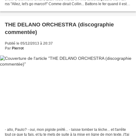
rss "Allez, let's go marco!!" Comme dirait Collin... Battons le fer quand il est
chaud, l'esprit encore...
THE DELANO ORCHESTRA (discographie
commentée)
Publié le 05/12/2013 à 20:37
Par
Pierrot
- allo, Paulo? - oui, mon pigiste préfé... - laisse tomber la lèche... et t'arrête
tout ce que tu fais, et tu te mets de suite à la mise en ligne de mon texte, j't'ai