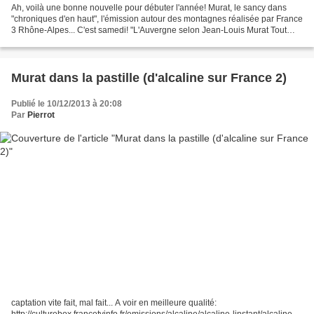
Ah, voilà une bonne nouvelle pour débuter l'année! Murat, le sancy dans
"chroniques d'en haut", l'émission autour des montagnes réalisée par France
3 Rhône-Alpes... C'est samedi! "L'Auvergne selon Jean-Louis Murat Tout
commence autour d'un café au Col...
Murat dans la pastille (d'alcaline sur France 2)
Publié le 10/12/2013 à 20:08
Par
Pierrot
captation vite fait, mal fait... A voir en meilleure qualité:
http://culturebox.francetvinfo.fr/emissions/alcaline/alcaline-linstant/alcaline-