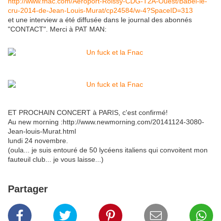
http://www.fnac.com/Aeroport-Roissy-CDG-T2A-Ouest/Babel-le-
cru-2014-de-Jean-Louis-Murat/cp24584/w-4?SpaceID=313
et une interview a été diffusée dans le journal des abonnés
"CONTACT". Merci à PAT MAN:
ET PROCHAIN CONCERT à PARIS, c'est confirmé!
Au new morning :http://www.newmorning.com/20141124-3080-
Jean-louis-Murat.html
lundi 24 novembre.
(oula... je suis entouré de 50 lycéens italiens qui convoitent mon
fauteuil club... je vous laisse...)
Partager