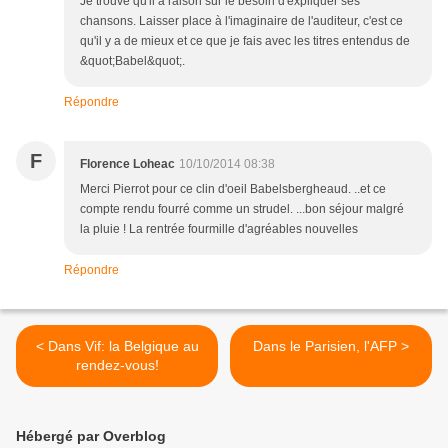
Je trouve qu'il a raison sur le besoin d'expliquer ses
chansons. Laisser place à l'imaginaire de l'auditeur, c'est ce
qu'il y a de mieux et ce que je fais avec les titres entendus de
&quot;Babel&quot;.
Répondre
F
Florence Loheac
10/10/2014 08:38
Merci Pierrot pour ce clin d'oeil Babelsbergheaud. ..et ce
compte rendu fourré comme un strudel. ...bon séjour malgré
la pluie ! La rentrée fourmille d'agréables nouvelles
Répondre
< Dans Vif: la Belgique au
Dans le Parisien, l'AFP >
rendez-vous!
Hébergé par Overblog