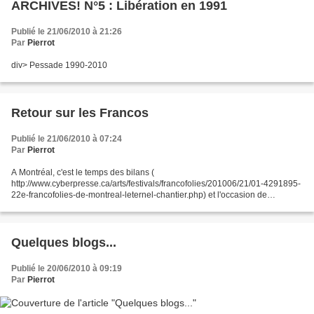
ARCHIVES! N°5 : Libération en 1991
Publié le 21/06/2010 à 21:26
Par
Pierrot
div> Pessade 1990-2010
Retour sur les Francos
Publié le 21/06/2010 à 07:24
Par
Pierrot
A Montréal, c'est le temps des bilans (
http://www.cyberpresse.ca/arts/festivals/francofolies/201006/21/01-4291895-
22e-francofolies-de-montreal-leternel-chantier.php) et l'occasion de
constater que Jean-Louis Murat n'a pas déçu... et a réalisé une des...
Quelques blogs...
Publié le 20/06/2010 à 09:19
Par
Pierrot