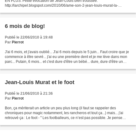
EN PLUS: Petite évocation de Jean-Louis bien troussée:
http://larchipel.blogspot.com/2010/06/ame-son-2-jean-louis-murat-la-
liqueur.html Petite évocation équivoque détroussée:
http://blogs.myspace.com/index.cfm?
fuseaction=blog.view&friendId=131578510&blogId=535685895...
6 mois de blog!
Publié le 22/06/2010 à 19:48
Par
Pierrot
J'ai 6 mois, et j'avais oublié... J'ai 6 mois depuis le 5 juin... Faut croire que je
commence à être sevré... j'ai eu une première dent et je me lève dans mon
parc... Putain, 6 mois... et c'est dure d'être un bébé... dure, dure d'être un
bébé.. vivement...
Jean-Louis Murat et le foot
Publié le 21/06/2010 à 21:36
Par
Pierrot
Bon, ça mériterait un article un peu plus long (il faut se rappeler des
chroniques pour magic notamment, les rancheros et tout ça...) mais... j'ai
retrouvé ça : Le foot - " Les footballeurs, ce n’est pas possible. Je pense
qu’ils ont essentiellement un...