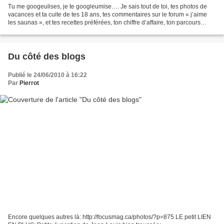
Tu me googeulises, je te googleumise…. Je sais tout de toi, tes photos de
vacances et ta cuite de tes 18 ans, tes commentaires sur le forum « j’aime
les saunas », et tes recettes préférées, ton chiffre d’affaire, ton parcours
scolaire et que tu te moques...
Du côté des blogs
Publié le 24/06/2010 à 16:22
Par
Pierrot
Encore quelques autres là: http://focusmag.ca/photos/?p=875 LE petit LIEN