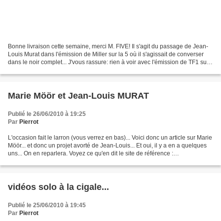
Bonne livraison cette semaine, merci M. FIVE! Il s'agit du passage de Jean-
Louis Murat dans l'émission de Miller sur la 5 où il s'agissait de converser
dans le noir complet... J'vous rassure: rien à voir avec l'émission de TF1 sur
lequel je suis vaguement...
Marie Möör et Jean-Louis MURAT
Publié le 26/06/2010 à 19:25
Par
Pierrot
L'occasion fait le larron (vous verrez en bas)... Voici donc un article sur Marie
Möör... et donc un projet avorté de Jean-Louis... Et oui, il y a en a quelques
uns... On en reparlera. Voyez ce qu'en dit le site de référence :
http://www.leliendefait.com/index.php?idPage=dicoDtl&idDico=34...
vidéos solo à la cigale...
Publié le 25/06/2010 à 19:45
Par
Pierrot