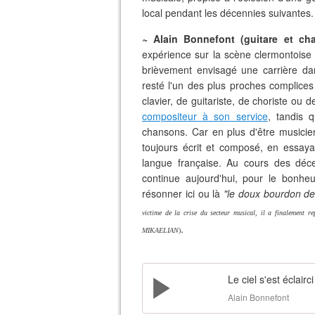
local pendant les décennies suivantes.
~ Alain Bonnefont (guitare et cha
expérience sur la scène clermontoise
brièvement envisagé une carrière dan
resté l'un des plus proches complices
clavier, de guitariste, de choriste ou 
compositeur à son service
, tandis 
chansons. Car en plus d'être musicien
toujours écrit et composé, en essaya
langue française. Au cours des déce
continue aujourd'hui, pour le bonheu
résonner ici ou là
"le doux bourdon de
victime de la crise du secteur musical, il a finalement r
.
MIKAELIAN
)
Le ciel s'est éclairci
Alain Bonnefont