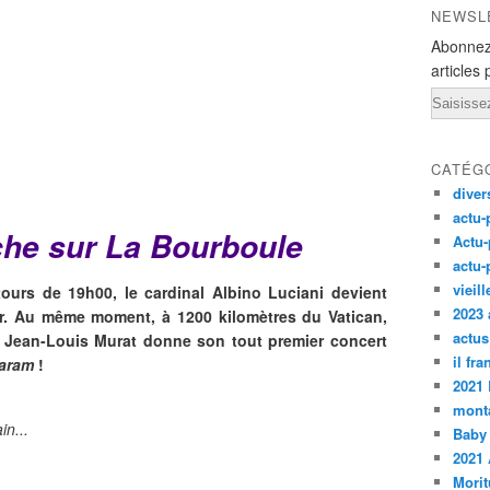
NEWSL
Abonnez
articles 
Email
CATÉG
diver
actu-
he sur La Bourboule
Actu-
actu-
vieil
ours de 19h00, le cardinal Albino Luciani devient
2023 
r. Au même moment, à 1200 kilomètres du Vatican,
actus
 Jean-Louis Murat donne son tout premier concert
il fr
aram
!
2021
monta
in...
Baby
2021 
Morit