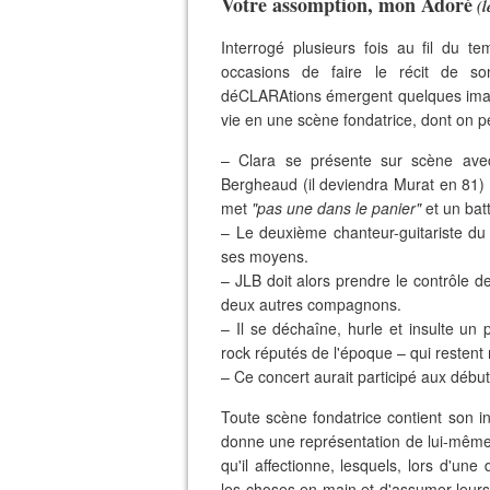
Votre assomption, mon Adoré
(l
Interrogé plusieurs fois au fil du 
occasions de faire le récit de so
déCLARAtions émergent quelques imag
vie en une scène fondatrice, dont on pe
– Clara se présente sur scène avec
Bergheaud (il deviendra Murat en 81) q
met
"pas une dans le panier"
et un bat
– Le deuxième chanteur-guitariste du
ses moyens.
– JLB doit alors prendre le contrôle d
deux autres compagnons.
– Il se déchaîne, hurle et insulte u
rock réputés de l'époque – qui resten
– Ce concert aurait participé aux débu
Toute scène fondatrice contient son in
donne une représentation de lui-même
qu'il affectionne, lesquels, lors d'un
les choses en main et d'assumer leurs