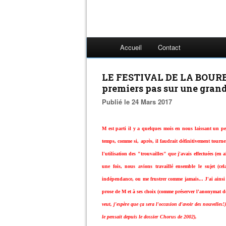
Accueil
Contact
LE FESTIVAL DE LA BOURBO
premiers pas sur une grande
Publié le 24 Mars 2017
M est parti il y a quelques mois en nous laissant un p
temps, comme si, après, il faudrait définitivement tourne
l'utilisation des "trouvailles" que j'avais effectuées (
une fois, nous avions travaillé ensemble le sujet (ce
indépendance, ou me frustrer comme jamais... J'ai ainsi
prose de M et à ses choix (comme préserver l'anonymat d
veut, j'espère que ça sera l'occasion d'avoir des nouvelles
le pensait depuis le dossier Chorus de 2002),