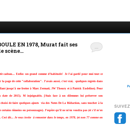
ULE EN 1978, Murat fait ses
…
 scène...
etit cadeau... Enfin: un grand comme d'habitude! Je l'ai gardé pour moi tout ce
r la page de cette "collaboration". J'avais aussi, c'est vrai, quelques regrets dans
P
en allant jusqu'à me frotter à Marc Zermati, JW Thoury et à Patrick Eudeline). Pour
la date de 2015). M injoignable, j'étais face à un dilemme: lui préserver son
 choisi de faire quelques ajouts via des Notes De La Rédaction, sans toucher à la
SUIVEZ
e certains témoins ou personnages). J'espère qu'il ne m'en voudra pas
(et s'il m'en
!). Ceci dit... Je vous invite à remonter dans le temps, en 1978, (et non 77 comme on