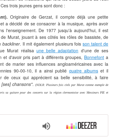
 Ces trois jeunes gens sont donc :
nt).
Originaire de Gerzat, il compte déjà une petite
 et a décidé de se consacrer à la musique, après avoir
s l'enseignement. De 1977 jusqu'à aujourd'hui, il est
 de Murat, jouant à ses côtés les rôles de bassiste, de
de
backliner
. Il mit également plusieurs fois
son talent de
que Murat réalisa
une belle adaptation
d'une de ses
 et d'avoir pris part à différents groupes,
Bonnefont
a
nt de marier ses influences angloaméricaines avec la
nnies 90-00-10, il a ainsi publié
quatre albums
et il
r de ceux qui apprécient sa belle sensibilité, à faire
 [ses] chansons"
.
(
NDLR: Plusieurs fois cités par Murat comme exemple de
epris sa guitare pour des concerts sur la région clermontoise avec Messieurs PIE et