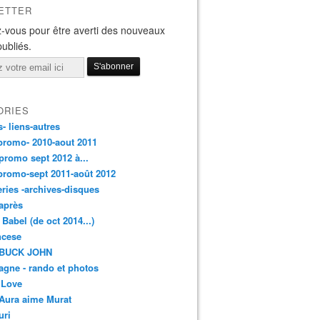
ETTER
-vous pour être averti des nouveaux
publiés.
ORIES
s- liens-autres
promo- 2010-aout 2011
promo sept 2012 à...
promo-sept 2011-août 2012
leries -archives-disques
après
 Babel (de oct 2014...)
ancese
 BUCK JOHN
gne - rando et photos
 Love
Aura aime Murat
uri