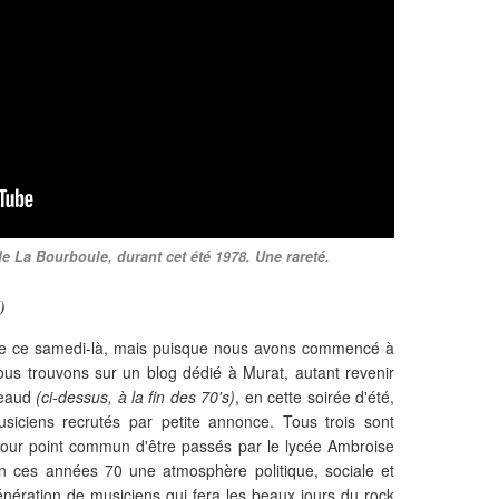
 La Bourboule, durant cet été 1978. Une rareté.
)
fiche ce samedi-là, mais puisque nous avons commencé à
us trouvons sur un blog dédié à Murat, autant revenir
heaud
(ci-dessus, à la fin des 70's)
, en cette soirée d'été,
siciens recrutés par petite annonce. Tous trois sont
 pour point commun d'être passés par le lycée Ambroise
n ces années 70 une atmosphère politique, sociale et
énération de musiciens qui fera les beaux jours du rock