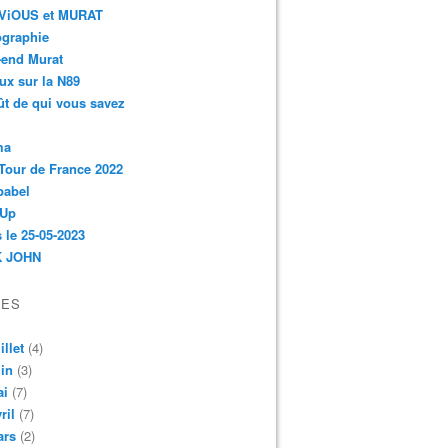
r-ViOUS et MURAT
ographie
-end Murat
ux sur la N89
ût de qui vous savez
ma
Tour de France 2022
babel
 Up
 le 25-05-2023
 JOHN
VES
illet
(4)
in
(3)
ai
(7)
ril
(7)
ars
(2)