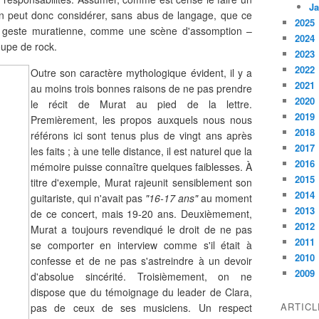
Ja
n peut donc considérer, sans abus de langage, que ce
2025
 la geste muratienne, comme une scène d'assomption –
2024
oupe de rock.
2023
2022
Outre son caractère mythologique évident, il y a
2021
au moins trois bonnes raisons de ne pas prendre
2020
le récit de Murat au pied de la lettre.
2019
Premièrement, les propos auxquels nous nous
2018
référons ici sont tenus plus de vingt ans après
2017
les faits ; à une telle distance, il est naturel que la
2016
mémoire puisse connaître quelques faiblesses. À
2015
titre d'exemple, Murat rajeunit sensiblement son
2014
guitariste, qui n'avait pas
"16-17 ans"
au moment
2013
de ce concert, mais 19-20 ans. Deuxièmement,
2012
Murat a toujours revendiqué le droit de ne pas
2011
se comporter en interview comme s'il était à
2010
confesse et de ne pas s'astreindre à un devoir
2009
d'absolue sincérité. Troisièmement, on ne
dispose que du témoignage du leader de Clara,
ARTIC
pas de ceux de ses musiciens. Un respect