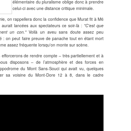
élémentaire du pluralisme oblige donc à prendre
celui-ci avec une distance critique minimale.
hie, on rappellera donc la confidence que Murat fit à M6
l aurait lancées aux spectateurs ce soir-là :
"C'est que
iment un con."
Voilà un aveu sans doute assez peu
é : on peut faire preuve de panache tout en étant mort
même assez fréquente lorsqu'on monte sur scène.
 efforcerons de rendre compte – très partiellement et à
nous disposons – de l’atmosphère et des forces en
ippodrome du Mont Sans-Souci qui avait vu, quelques
miner sa voisine du Mont-Dore 12 à 8, dans le cadre