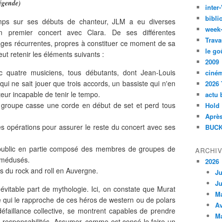
égende)
inte
bibli
temps sur ses débuts de chanteur, JLM a eu diverses
week
n premier concert avec Clara. De ses différentes
Trava
es récurrentes, propres à constituer ce moment de sa
le go
ut retenir les éléments suivants :
2009
 quatre musiciens, tous débutants, dont Jean-Louis
ciné
ui ne sait jouer que trois accords, un bassiste qui n'en
2026 
teur incapable de tenir le tempo.
actu 
 groupe casse une corde en début de set et perd tous
Hold
Après
es opérations pour assurer le reste du concert avec ses
BUCK
n public en partie composé des membres de groupes de
ARCHI
t médusés.
2026
ts du rock and roll en Auvergne.
Ju
Ju
évitable part de mythologie. Ici, on constate que Murat
M
 qui le rapproche de ces héros de western ou de polars
Av
e défaillance collective, se montrent capables de prendre
M
 responsabilités. Assumer, comme est censé le faire un