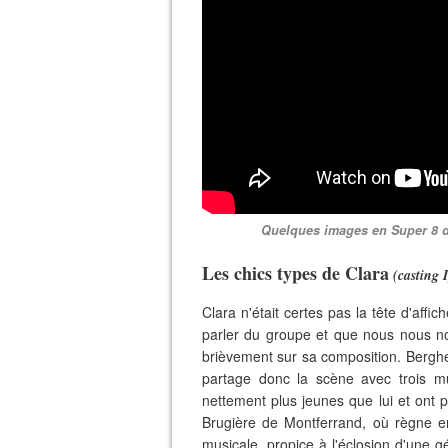
Quelques images en Super 8 de
Les chics types de Clara
(casting I
Clara n'était certes pas la tête d'af
parler du groupe et que nous nous no
brièvement sur sa composition. Berg
partage donc la scène avec trois mu
nettement plus jeunes que lui et ont
Brugière de Montferrand, où règne e
musicale, propice à l'éclosion d'une g