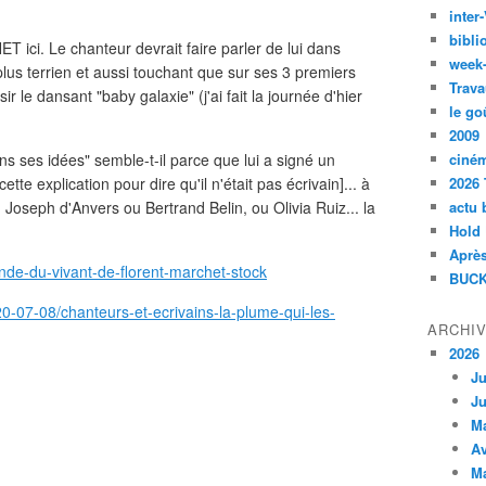
inte
bibli
 ici. Le chanteur devrait faire parler de lui dans
week
lus terrien et aussi touchant que sur ses 3 premiers
Trava
r le dansant "baby galaxie" (j'ai fait la journée d'hier
le go
2009
ans ses idées" semble-t-il parce que lui a signé un
ciné
e explication pour dire qu'il n'était pas écrivain]... à
2026 
Joseph d'Anvers ou Bertrand Belin, ou Olivia Ruiz... la
actu 
Hold
Après
onde-du-vivant-de-florent-marchet-stock
BUCK
020-07-08/chanteurs-et-ecrivains-la-plume-qui-les-
ARCHI
2026
Ju
Ju
M
Av
M