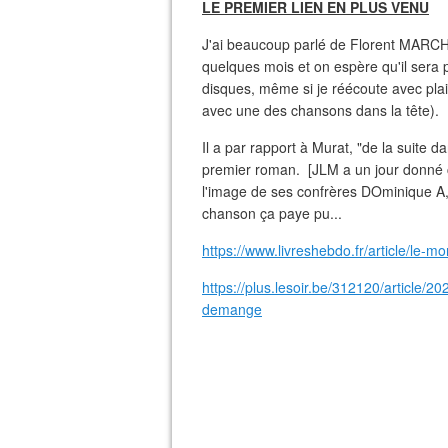
LE PREMIER LIEN EN PLUS VENU
J'ai beaucoup parlé de Florent MARCHET
quelques mois et on espère qu'il sera p
disques, même si je réécoute avec plaisi
avec une des chansons dans la tête).
Il a par rapport à Murat, "de la suite d
premier roman. [JLM a un jour donné cett
l'image de ses confrères DOminique A, 
chanson ça paye pu...
https://www.livreshebdo.fr/article/le-m
https://plus.lesoir.be/312120/article/2
demange