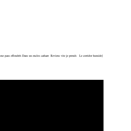
me pans effondrés D
ans un enclos cathare R
eviens vite je prends
L
e corridor humide]