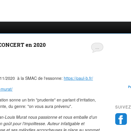
ONCERT en 2020
…
/11/2020 à la SMAC de l'essonne:
https://paul-b.fr/
P
-murat/
tion sonne un brin "prudente" en parlant d'irritation,
ainte, du genre: "on vous aura prévenu".
SUIVEZ
ean-Louis Murat nous passionne et nous emballe d’un
on goût pour l’impolitesse. Auteur infatigable et
ueuse et ses mélodies accrocheuses le place au sommet