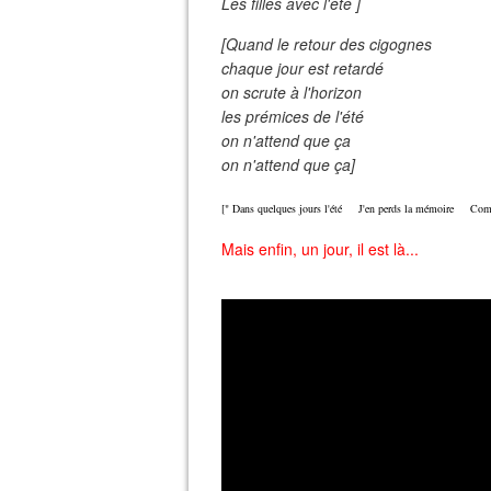
Les filles avec l'été ]
[Quand le retour des cigognes
chaque jour est retardé
on scrute à l'horizon
les prémices de l'été
on n'attend que ça
on n'attend que ça]
[" Dans quelques jours l'été
J
'en perds la mémoire C
om
Mais enfin, un jour, il est là...