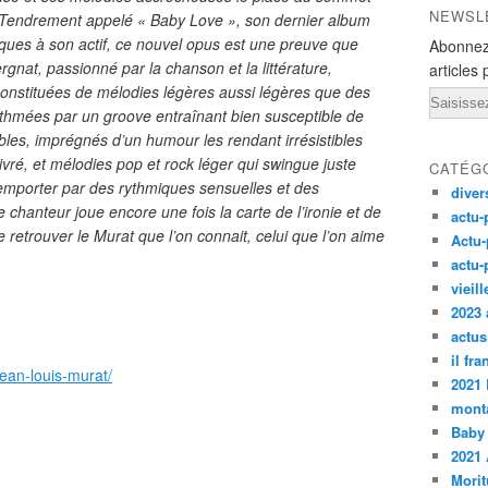
NEWSL
. Tendrement appelé « Baby Love », son dernier album
isques à son actif, ce nouvel opus est une preuve que
Abonnez
rgnat, passionné par la chanson et la littérature,
articles 
Constituées de mélodies légères aussi légères que des
Email
thmées par un groove entraînant bien susceptible de
bles, imprégnés d’un humour les rendant irrésistibles
vré, et mélodies pop et rock léger qui swingue juste
CATÉG
 emporter par des rythmiques sensuelles et des
diver
chanteur joue encore une fois la carte de l’ironie et de
actu-
e retrouver le Murat que l’on connait, celui que l’on aime
Actu-
actu-
vieil
2023 
actus
il fr
jean-louis-murat/
2021
monta
Baby
2021 
Morit