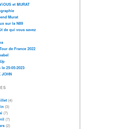
r-ViOUS et MURAT
ographie
-end Murat
ux sur la N89
ût de qui vous savez
ma
Tour de France 2022
babel
 Up
 le 25-05-2023
 JOHN
VES
illet
(4)
in
(3)
ai
(7)
ril
(7)
ars
(2)