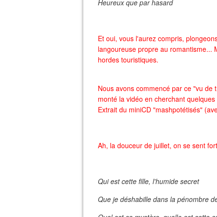
Heureux que par hasard
Et oui, vous l'aurez compris, plongeon
langoureuse propre au romantisme... Mur
hordes touristiques.
Nous avons commencé par ce "vu de troi
monté la vidéo en cherchant quelques po
Extrait du miniCD "mashpotétisés" (av
Ah, la douceur de juillet, on se sent f
Qui est cette fille, l'humide secret
Que je déshabille dans la pénombre de 
Quel est ce mystère, quelle est cette e