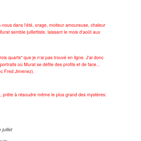
s-nous dans l'été, orage, moiteur amoureuse, chaleur
at semble juillettiste, laissant le mois d'août aux
s quarts" que je n'ai pas trouvé en ligne. J'ai donc
rtraits où Murat se défile des profils et de face...
ec Fred Jimenez).
ort, prête à résoudre même le plus grand des mystères:
juillet
nvie