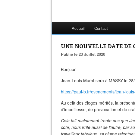
Accueil
Contact
UNE NOUVELLE DATE DE C
Publié le 23 Juillet 2020
Bonjour
Jean-Louis Murat sera à MASSY le 28
https://paul-b.fr/evenements/jean-louis
Au delà des éloges mérités, la présenta
d'impolitesse, de provocation et de cr
Cela fait maintenant trente ans que J
côté, nous irrite aussi de l’autre, par s
travailleur fabuleux, sa plume talent