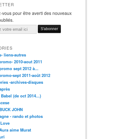
ETTER
-vous pour être averti des nouveaux
publiés.
ORIES
s- liens-autres
promo- 2010-aout 2011
promo sept 2012 à...
promo-sept 2011-août 2012
leries -archives-disques
après
 Babel (de oct 2014...)
ancese
 BUCK JOHN
gne - rando et photos
 Love
Aura aime Murat
uri