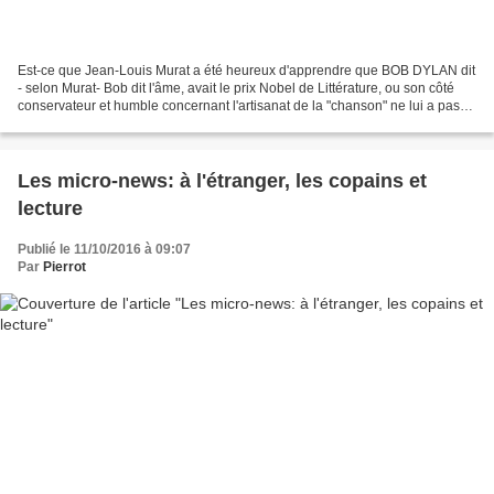
Est-ce que Jean-Louis Murat a été heureux d'apprendre que BOB DYLAN dit
- selon Murat- Bob dit l'âme, avait le prix Nobel de Littérature, ou son côté
conservateur et humble concernant l'artisanat de la "chanson" ne lui a pas
fait regretter, comme Pierre...
Les micro-news: à l'étranger, les copains et
lecture
Publié le 11/10/2016 à 09:07
Par
Pierrot