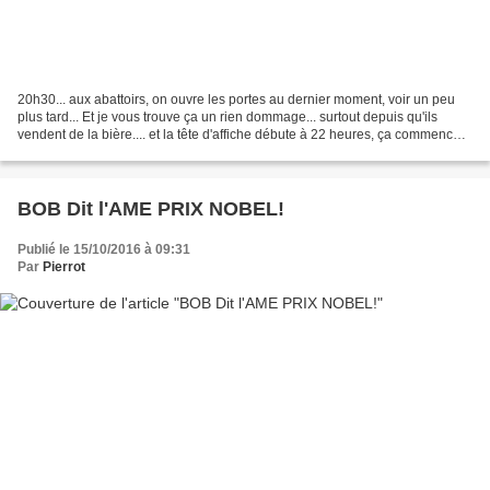
20h30... aux abattoirs, on ouvre les portes au dernier moment, voir un peu
plus tard... Et je vous trouve ça un rien dommage... surtout depuis qu'ils
vendent de la bière.... et la tête d'affiche débute à 22 heures, ça commence à
faire tard pour un vieux...
BOB Dit l'AME PRIX NOBEL!
Publié le 15/10/2016 à 09:31
Par
Pierrot