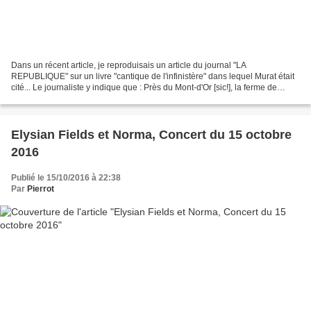
Dans un récent article, je reproduisais un article du journal "LA
REPUBLIQUE" sur un livre "cantique de l'infinistère" dans lequel Murat était
cité... Le journaliste y indique que : Près du Mont-d'Or [sic!], la ferme de
l'Angle est un point d'ancrage...
Elysian Fields et Norma, Concert du 15 octobre
2016
Publié le 15/10/2016 à 22:38
Par
Pierrot