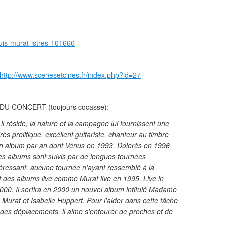
ouis-murat-istres-101666
http://www.scenesetcines.fr/index.php?id=27
U CONCERT (toujours cocasse):
l réside, la nature et la campagne lui fournissent une
rès prolifique, excellent guitariste, chanteur au timbre
 d'un album par an dont Vénus en 1993, Dolorès en 1996
s albums sont suivis par de longues tournées
ntéressant, aucune tournée n'ayant ressemblé à la
 des albums live comme Murat live en 1995, Live in
0. Il sortira en 2000 un nouvel album intitulé Madame
 Murat et Isabelle Huppert. Pour l'aider dans cette tâche
 des déplacements, il aime s'entourer de proches et de