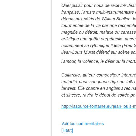
Quel plaisir pour nous de recevoir Je
française, l’artiste multi-instrumenti
débuts aux côtés de William Sheller. J
tourmentée de la vie par une recherch
magnifie ou détruit, malaxe ou caresse,
artistique une quête perpétuelle, ancré
notamment sa rythmique fidèle (Fred G
Jean-Louis Murat défend sur scène son
l’amour, la violence, le désir ou la mort
Guitariste, auteur compositeur interpr
maturité pour son jeune âge un folk-r
farwest. Elle chante en anglais avec na
et sincère, ravira le début de soirée p
http://lasource-fontaine.eu/jean-louis-m
Voir les commentaires
[Haut]