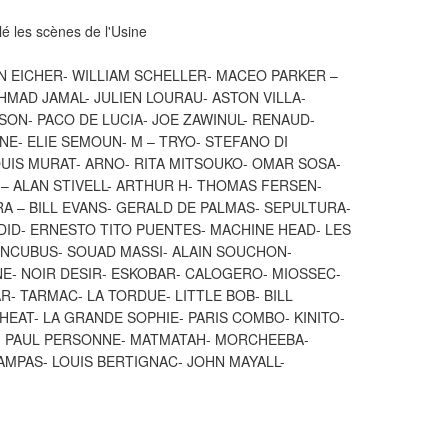
lé les scènes de l'Usine
N EICHER- WILLIAM SCHELLER- MACEO PARKER –
HMAD JAMAL- JULIEN LOURAU- ASTON VILLA-
ON- PACO DE LUCIA- JOE ZAWINUL- RENAUD-
INE- ELIE SEMOUN- M – TRYO- STEFANO DI
OUIS MURAT- ARNO- RITA MITSOUKO- OMAR SOSA-
– ALAN STIVELL- ARTHUR H- THOMAS FERSEN-
A – BILL EVANS- GERALD DE PALMAS- SEPULTURA-
DID- ERNESTO TITO PUENTES- MACHINE HEAD- LES
INCUBUS- SOUAD MASSI- ALAIN SOUCHON-
E- NOIR DESIR- ESKOBAR- CALOGERO- MIOSSEC-
- TARMAC- LA TORDUE- LITTLE BOB- BILL
EAT- LA GRANDE SOPHIE- PARIS COMBO- KINITO-
T- PAUL PERSONNE- MATMATAH- MORCHEEBA-
AMPAS- LOUIS BERTIGNAC- JOHN MAYALL-