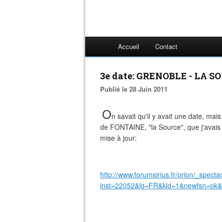
Accueil
Contact
3e date: GRENOBLE - LA 
Publié le 28 Juin 2011
O
n savait qu'il y avait une date, mais
de FONTAINE, "la Source", que j'avai
mise à jour:
http://www.forumsirius.fr/orion/_specta
inst=22052&lg=FR&kld=1&newfsn=ok&