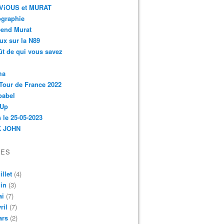
r-ViOUS et MURAT
ographie
-end Murat
ux sur la N89
ût de qui vous savez
ma
Tour de France 2022
babel
 Up
 le 25-05-2023
 JOHN
VES
illet
(4)
in
(3)
ai
(7)
ril
(7)
ars
(2)