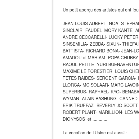
Un petit aperçu des artistes qui ont fou
JEAN-LOUIS AUBERT- NOA- STEPHA
SINCLAIR- FAUDEL- MORY KANTE- A
ANDRE CECCARELLI- LUCKY PETERS
SINSEMILIA- ZEBDA- SIXUN- THIEFA
BATTISTA- RICHARD BONA- JEAN-L
AMADOU et MARIAM- POPA CHUBBY 
RAOUL PETITE- YURI BUENAVENTUR
MAXIME LE FORESTIER- LOUIS CHE
TETES RAIDES- SERGENT GARCIA- 
LLORCA- MC SOLAAR- MARC LAVOIN
SUPERBUS- RAPHAEL- KYO- BENABAR
WYMAN- ALAIN BASHUNG- CANNED H
ERIK TRUFFAZ- BEVERLY JO SCOT
ROBERT PLANT- MARILLION- LES W
DIONYSOS et .............
La vocation de l'Usine est aussi :