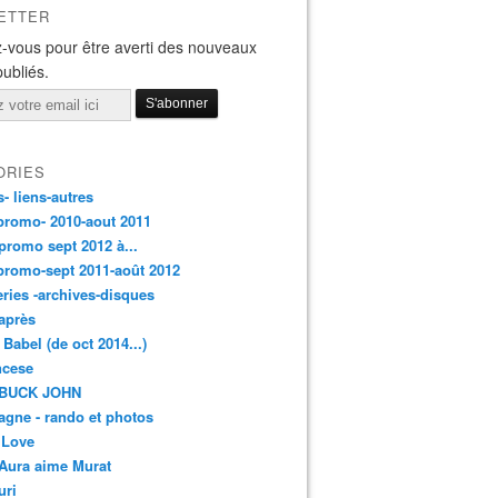
ETTER
-vous pour être averti des nouveaux
publiés.
ORIES
s- liens-autres
promo- 2010-aout 2011
promo sept 2012 à...
promo-sept 2011-août 2012
leries -archives-disques
après
 Babel (de oct 2014...)
ancese
 BUCK JOHN
gne - rando et photos
 Love
Aura aime Murat
uri