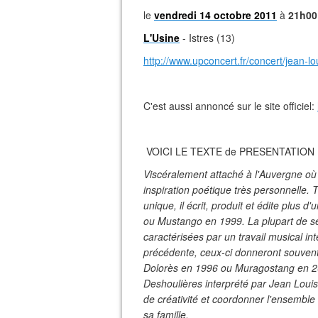
le
vendredi 14 octobre 2011
à
21h00
L'Usine
- Istres (13)
http://www.upconcert.fr/concert/jean-l
C'est aussi annoncé sur le site officiel:
VOICI LE TEXTE de PRESENTATION D
Viscéralement attaché à l'Auvergne où i
inspiration poétique très personnelle. T
unique, il écrit, produit et édite plus
ou Mustango en 1999. La plupart de se
caractérisées par un travail musical i
précédente, ceux-ci donneront souvent
Dolorès en 1996 ou Muragostang en 200
Deshoulières interprété par Jean Louis
de créativité et coordonner l'ensemble
sa famille.