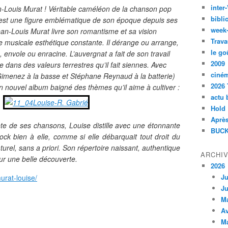
inte
an-Louis Murat ! Véritable caméléon de la chanson pop
bibli
ste est une figure emblématique de son époque depuis ses
week
ean-Louis Murat livre son romantisme et sa vision
Trava
e musicale esthétique constante. Il dérange ou arrange,
le go
 envole ou enracine. L’auvergnat a fait de son travail
2009
e dans des valeurs terrestres qu’il fait siennes. Avec
ciné
imenez à la basse et Stéphane Reynaud à la batterie)
2026 
 nouvel album baigné des thèmes qu’il aime à cultiver :
actu 
.
Hold
Après
ète de ses chansons, Louise distille avec une étonnante
BUCK
ock bien à elle, comme si elle débarquait tout droit du
turel, sans a priori. Son répertoire naissant, authentique
ARCHI
our une belle découverte.
2026
Ju
urat-louise/
Ju
M
Av
M