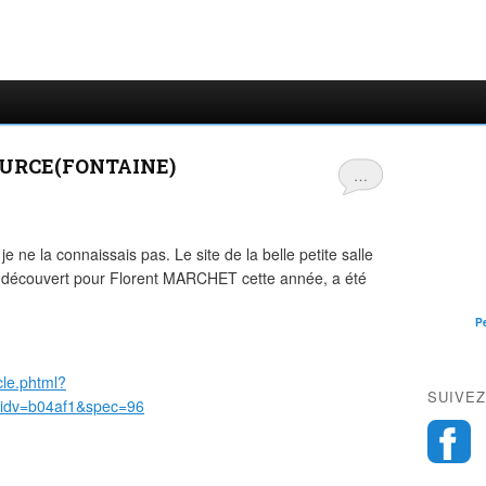
SOURCE(FONTAINE)
…
 je ne la connaissais pas. Le site de la belle petite salle
s découvert pour Florent MARCHET cette année, a été
P
cle.phtml?
SUIVEZ
idv=b04af1&spec=96