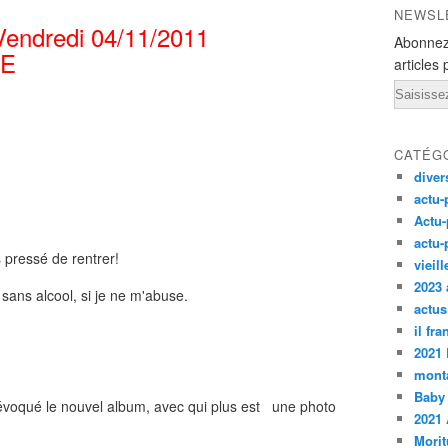
NEWSL
Vendredi 04/11/2011
Abonnez
LE
articles 
Email
CATÉG
diver
actu-
Actu-
actu-
pressé de rentrer!
vieil
2023 
t sans alcool, si je ne m'abuse.
actus
il fr
2021
monta
Baby
 évoqué le nouvel album, avec qui plus est une photo
2021 
Morit