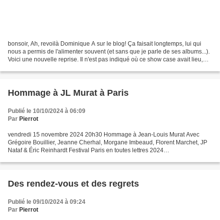
bonsoir, Ah, revoilà Dominique A sur le blog! Ça faisait longtemps, lui qui
nous a permis de l'alimenter souvent (et sans que je parle de ses albums...).
Voici une nouvelle reprise. Il n'est pas indiqué où ce show case avait lieu,
mais en tout cas, ça...
Hommage à JL Murat à Paris
Publié le 10/10/2024 à 06:09
Par
Pierrot
vendredi 15 novembre 2024 20h30 Hommage à Jean-Louis Murat Avec
Grégoire Bouillier, Jeanne Cherhal, Morgane Imbeaud, Florent Marchet, JP
Nataf & Éric Reinhardt Festival Paris en toutes lettres 2024
https://maisondelapoesieparis.com/programme/hommage-a-jean-louis-
murat/...
Des rendez-vous et des regrets
Publié le 09/10/2024 à 09:24
Par
Pierrot