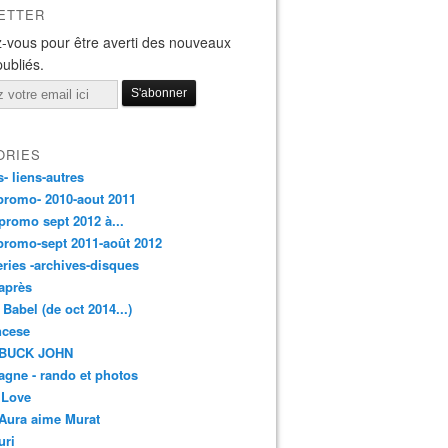
ETTER
-vous pour être averti des nouveaux
publiés.
ORIES
s- liens-autres
promo- 2010-aout 2011
promo sept 2012 à...
promo-sept 2011-août 2012
leries -archives-disques
après
 Babel (de oct 2014...)
ancese
 BUCK JOHN
gne - rando et photos
 Love
Aura aime Murat
uri