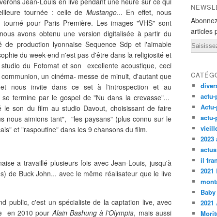
verons Jean-Louis en live pendant une heure sur ce qui
NEWSL
lleure tournée : celle de
Mustango
... En effet, nous
Abonnez
r, tourné pour Paris Première. Les images "VHS" sont
articles 
 nous avons obtenu une version digitalisée à partir du
Email
été de production lyonnaise Sequence Sdp et l'aimable
ophie du week-end n'est pas d'être dans la religiosité et
 studio du Fotomat et son excellente acoustique, ceci
CATÉG
e communion, un cinéma- messe de minuit, d'autant que
diver
 et nous invite dans ce set à l'introspection et au
actu-
a se termine par le gospel de "Nu dans la crevasse"...
Actu-
 le son du film au studio Davout, choisissant de faire
actu-
ous nous aimions tant", "les paysans" (plus connu sur le
vieil
is" et "raspoutine" dans les 9 chansons du film.
2023 
actus
il fr
nnaise a travaillé plusieurs fois avec Jean-Louis, jusqu'à
2021
res) de Buck John... avec le même réalisateur que le live
monta
Baby
public, c'est un spécialiste de la captation live, avec
2021 
ue en 2010 pour
Alain Bashung à l'Olympia
, mais aussi
Morit