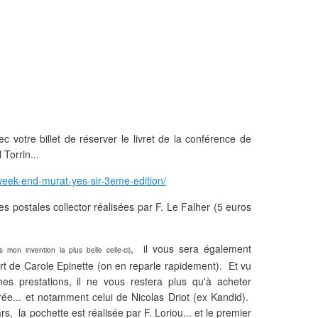
c votre billet de réserver le livret de la conférence de
 Torrin...
week-end-murat-yes-sir-3eme-edition/
es postales collector réalisées par F. Le Falher (5 euros
, il vous sera également
s mon invention la plus belle celle-ci)
t de Carole Epinette (on en reparle rapidement). Et vu
s prestations, il ne vous restera plus qu'à acheter
rée... et notamment celui de Nicolas Driot (ex Kandid).
s, la pochette est réalisée par F. Loriou... et le premier