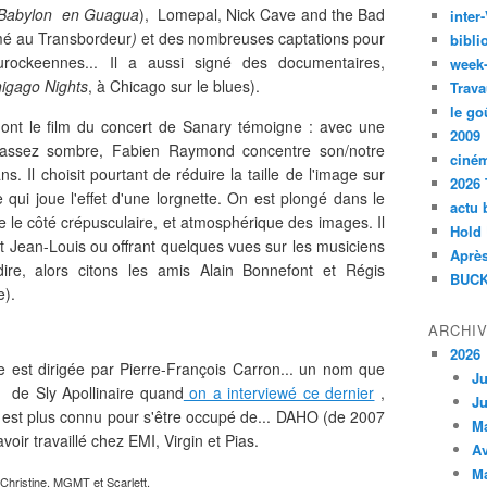
Babylon en Guagua
), Lomepal, Nick
Cave and the Bad
inte
lmé au Transbordeur
)
et des nombreuses captations pour
bibli
urockeennes... Il a aussi signé des documentaires,
week
igago Nights
, à Chicago sur le blues).
Trava
le go
dont le film du concert de Sanary témoigne : avec une
2009
assez sombre, Fabien Raymond concentre son/notre
ciné
s. Il choisit pourtant de réduire la taille de l'image sur
2026 
e qui joue l'effet d'une lorgnette. On est plongé dans le
actu 
e le côté crépusculaire, et atmosphérique des images. Il
Hold
t Jean-Louis ou offrant quelques vues sur les musiciens
Après
ire, alors citons les amis Alain Bonnefont et Régis
BUCK
e).
ARCHI
2026
ce est dirigée par Pierre-François Carron... un nom que
Ju
er de Sly Apollinaire quand
on a interviewé ce dernier
,
Ju
rre est plus connu pour s'être occupé de... DAHO (de 2007
M
oir travaillé chez EMI, Virgin et Pias.
Av
M
 Christine, MGMT et Scarlett.