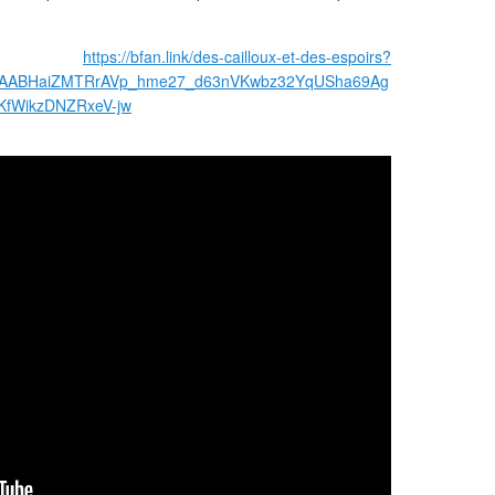
ute:
https://bfan.link/des-cailloux-et-des-espoirs?
IxMAABHaiZMTRrAVp_hme27_d63nVKwbz32YqUSha69Ag
fWikzDNZRxeV-jw