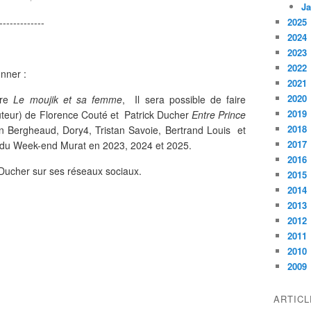
Ja
-------------
2025
2024
2023
2022
nner :
2021
2020
vre
Le moujik et sa femme
, Il sera possible de faire
2019
auteur) de Florence Couté et Patrick Ducher
Entre Prince
2018
n Bergheaud, Dory4, Tristan Savoie, Bertrand Louis et
2017
ts du Week-end Murat en 2023, 2024 et 2025.
2016
Ducher sur ses réseaux sociaux.
2015
2014
2013
2012
2011
2010
2009
ARTIC