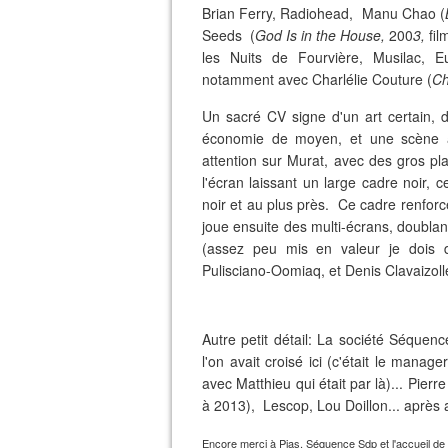
Brian Ferry, Radiohead, Manu Chao (
Seeds (
God Is in the House,
200
3,
fi
les Nuits de Fourvière, Musilac, E
notamment avec Charlélie Couture (
Ch
Un sacré CV signe d'un art certain, 
économie de moyen, et une scène 
attention sur Murat, avec des gros plan
l'écran laissant un large cadre noir, c
noir et au plus près. Ce cadre renforc
joue ensuite des multi-écrans, doublan
(assez peu mis en valeur je dois d
Pulisciano-Oomiaq, et Denis Clavaizoll
Autre petit détail: La société Séquen
l'on avait croisé ici (c'était le manag
avec Matthieu qui était par là)... Pie
à 2013), Lescop, Lou Doillon... après av
Encore merci à Pias, Séquence Sdp et l'accueil de