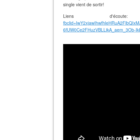
single vient de sortir!
Liens d'éco
fbclid=IwY2xjawIhwfhleHRuA2FlbQ
6fUW0Ce2FHuzVBLLikA_aem_3Ob-IkK