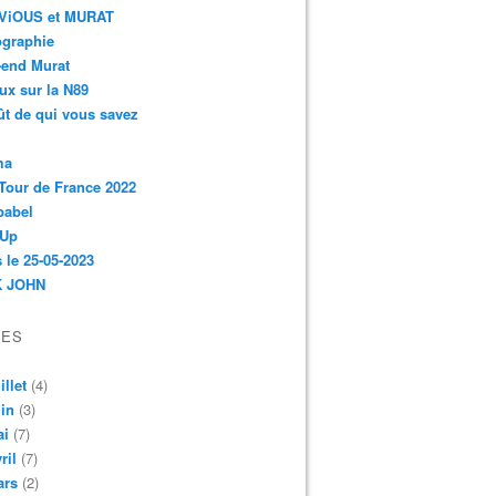
r-ViOUS et MURAT
ographie
-end Murat
ux sur la N89
ût de qui vous savez
ma
Tour de France 2022
babel
 Up
 le 25-05-2023
 JOHN
VES
illet
(4)
in
(3)
ai
(7)
ril
(7)
ars
(2)