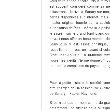
vous cette année encore ! Nous retrou
est souvent considéré comme sa mei
diffuserons le live à Sanary-sur-me
certes disponibles sur internet, mais
master original, fournie par la soci
autorisation de Pias. Même si la philos
le sacré, sur le grand fond blanc du
devrait nous offrir un beau moment d
Jean-Louis y est assez christique,
recueillement... pas un hasard si cel
C'est Jean-Louis qui a lui-même mixé
figurer les inédits: "je me donne", "n
nom de "la complainte du paysan frança
Pour la petite histoire, la société lyo
être chargée de la session live (7 tit
de Sanary : Fabien Raymond.
Si ce n'est pas un nom connu du grand 
notamment une Victoire de la Musiq