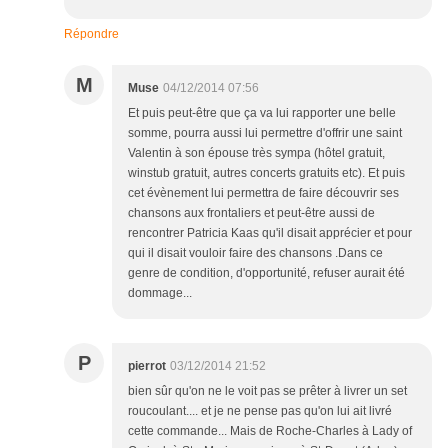
Répondre
M
Muse
04/12/2014 07:56
Et puis peut-être que ça va lui rapporter une belle
somme, pourra aussi lui permettre d'offrir une saint
Valentin à son épouse très sympa (hôtel gratuit,
winstub gratuit, autres concerts gratuits etc). Et puis
cet évènement lui permettra de faire découvrir ses
chansons aux frontaliers et peut-être aussi de
rencontrer Patricia Kaas qu'il disait apprécier et pour
qui il disait vouloir faire des chansons .Dans ce
genre de condition, d'opportunité, refuser aurait été
dommage...
P
pierrot
03/12/2014 21:52
bien sûr qu'on ne le voit pas se prêter à livrer un set
roucoulant.... et je ne pense pas qu'on lui ait livré
cette commande... Mais de Roche-Charles à Lady of