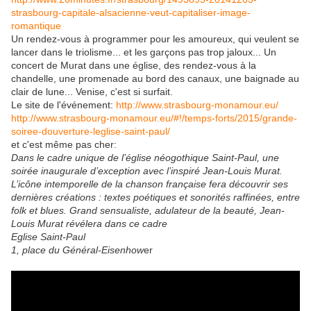
strasbourg-capitale-alsacienne-veut-capitaliser-image-
romantique
Un rendez-vous à programmer pour les amoureux, qui veulent se
lancer dans le triolisme... et les garçons pas trop jaloux... Un
concert de Murat dans une église, des rendez-vous à la
chandelle, une promenade au bord des canaux, une baignade au
clair de lune... Venise, c'est si surfait.
Le site de l'événement:
http://www.strasbourg-monamour.eu/
http://www.strasbourg-monamour.eu/#!/temps-forts/2015/grande-
soiree-douverture-leglise-saint-paul/
et c'est même pas cher:
Dans le cadre unique de l’église néogothique Saint-Paul, une
soirée inaugurale d’exception avec l’inspiré Jean-Louis Murat.
L’icône intemporelle de la chanson française fera découvrir ses
dernières créations : textes poétiques et sonorités raffinées, entre
folk et blues. Grand sensualiste, adulateur de la beauté, Jean-
Louis Murat révélera dans ce cadre
Eglise Saint-Paul
1, place du Général-Eisenhow
er