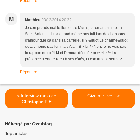
Répondre
M
Matthieu
03/12/2014 20:32
Je comprends mal le lien entre Murat, le romantisme et la
Saint-Valentin. Il n'a quand même pas fait tant de chansons
d'amour que ça dans sa carrière, si ? &quot;Le charme&quot;,
c'était même pas lui, mais Alain B. <br /> Non, je ne vois pas
le rapport entre JLM et l'amour, désolé.<br /> <br /> La
présence d'André Rieu à ses côtés, tu confirmes Pierrot ?
Répondre
< Interview radio de
Give me five... >
Christophe PIE
Hébergé par Overblog
Top articles