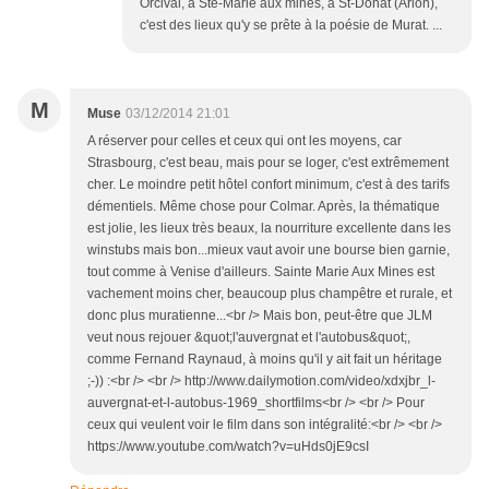
Orcival, à Ste-Marie aux mines, à St-Donat (Arlon),
c'est des lieux qu'y se prête à la poésie de Murat. ...
M
Muse
03/12/2014 21:01
A réserver pour celles et ceux qui ont les moyens, car
Strasbourg, c'est beau, mais pour se loger, c'est extrêmement
cher. Le moindre petit hôtel confort minimum, c'est à des tarifs
démentiels. Même chose pour Colmar. Après, la thématique
est jolie, les lieux très beaux, la nourriture excellente dans les
winstubs mais bon...mieux vaut avoir une bourse bien garnie,
tout comme à Venise d'ailleurs. Sainte Marie Aux Mines est
vachement moins cher, beaucoup plus champêtre et rurale, et
donc plus muratienne...<br /> Mais bon, peut-être que JLM
veut nous rejouer &quot;l'auvergnat et l'autobus&quot;,
comme Fernand Raynaud, à moins qu'il y ait fait un héritage
;-)) :<br /> <br /> http://www.dailymotion.com/video/xdxjbr_l-
auvergnat-et-l-autobus-1969_shortfilms<br /> <br /> Pour
ceux qui veulent voir le film dans son intégralité:<br /> <br />
https://www.youtube.com/watch?v=uHds0jE9csI