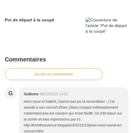
Pot de départ à la coopé
Commentaires
Ajouter un commentaire
G
Guillome
08/10/2015 14:51
merci pour le traklist, j'aurais pas pu la reconstituer ;-) j'ai
assisté à son concert d'hier, j'étais conquis indéniablement
notamment pas les claviers qui m'ont bluffé. Un p'tit retour sur
la soirée et mes impressions par ici :
http://fromtheavenue.blogspot.fr/2015/10/jean-louis-murat-en-
concert.html