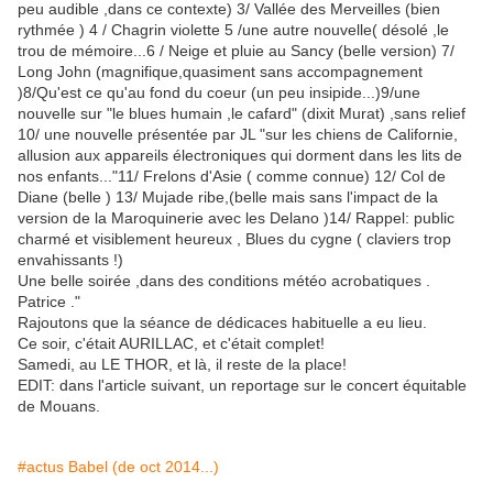
peu audible ,dans ce contexte) 3/ Vallée des Merveilles (bien
rythmée ) 4 / Chagrin violette 5 /une autre nouvelle( désolé ,le
trou de mémoire...6 / Neige et pluie au Sancy (belle version) 7/
Long John (magnifique,quasiment sans accompagnement
)8/Qu'est ce qu'au fond du coeur (un peu insipide...)9/une
nouvelle sur "le blues humain ,le cafard" (dixit Murat) ,sans relief
10/ une nouvelle présentée par JL "sur les chiens de Californie,
allusion aux appareils électroniques qui dorment dans les lits de
nos enfants..."11/ Frelons d'Asie ( comme connue) 12/ Col de
Diane (belle ) 13/ Mujade ribe,(belle mais sans l'impact de la
version de la Maroquinerie avec les Delano )14/ Rappel: public
charmé et visiblement heureux , Blues du cygne ( claviers trop
envahissants !)
Une belle soirée ,dans des conditions météo acrobatiques .
Patrice ."
Rajoutons que la séance de dédicaces habituelle a eu lieu.
Ce soir, c'était AURILLAC, et c'était complet!
Samedi, au LE THOR, et là, il reste de la place!
EDIT: dans l'article suivant, un reportage sur le concert équitable
de Mouans.
#actus Babel (de oct 2014...)