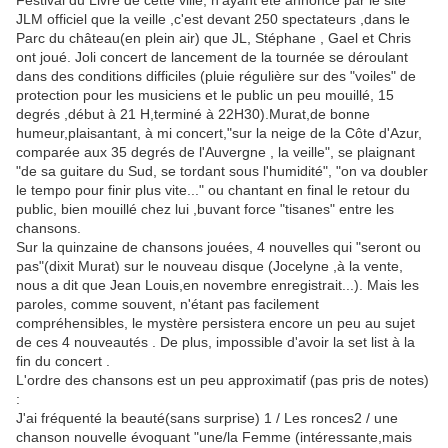
Festival du Livre de cette ville, n'ayant été annoncé par le site
JLM officiel que la veille ,c'est devant 250 spectateurs ,dans le
Parc du château(en plein air) que JL, Stéphane , Gael et Chris
ont joué. Joli concert de lancement de la tournée se déroulant
dans des conditions difficiles (pluie régulière sur des "voiles" de
protection pour les musiciens et le public un peu mouillé, 15
degrés ,début à 21 H,terminé à 22H30).Murat,de bonne
humeur,plaisantant, à mi concert,"sur la neige de la Côte d'Azur,
comparée aux 35 degrés de l'Auvergne , la veille", se plaignant
"de sa guitare du Sud, se tordant sous l'humidité", "on va doubler
le tempo pour finir plus vite..." ou chantant en final le retour du
public, bien mouillé chez lui ,buvant force "tisanes" entre les
chansons.
Sur la quinzaine de chansons jouées, 4 nouvelles qui "seront ou
pas"(dixit Murat) sur le nouveau disque (Jocelyne ,à la vente,
nous a dit que Jean Louis,en novembre enregistrait...). Mais les
paroles, comme souvent, n'étant pas facilement
compréhensibles, le mystère persistera encore un peu au sujet
de ces 4 nouveautés . De plus, impossible d'avoir la set list à la
fin du concert .
L'ordre des chansons est un peu approximatif (pas pris de notes)
:
J'ai fréquenté la beauté(sans surprise) 1 / Les ronces2 / une
chanson nouvelle évoquant "une/la Femme (intéressante,mais