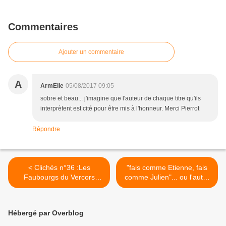
Commentaires
Ajouter un commentaire
A
ArmElle
05/08/2017 09:05
sobre et beau... j'imagine que l'auteur de chaque titre qu'ils
interprètent est cité pour être mis à l'honneur. Merci Pierrot
Répondre
< Clichés n°36 :Les
"fais comme Etienne, fais
Faubourgs du Vercors
comme Julien"... ou l'autre
Music Festival (le plateau
chemin (Julien Clerc-Jean-
d'ambel)
Louis Murat) >
Hébergé par Overblog