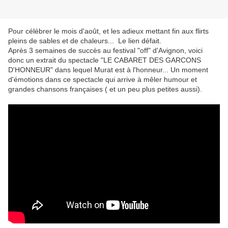
Pour célébrer le mois d'août, et les adieux mettant fin aux flirts
pleins de sables et de chaleurs... Le lien défait.
Après 3 semaines de succès au festival "off" d'Avignon, voici
donc un extrait du spectacle "LE CABARET DES GARCONS
D'HONNEUR" dans lequel Murat est à l'honneur... Un moment
d'émotions dans ce spectacle qui arrive à mêler humour et
grandes chansons françaises ( et un peu plus petites aussi).