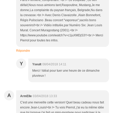
Paris Première, comprenant :<br /> Le troupeau , Le lien
défait,Nous nous aimions tant,Raspoutine, Mustang,Je me
donne,La complainte du paysan français, Belgrade,Nu dans
la crevasse.<br /> Avec Denis Clavaizolle ,Alain Bonnefont,
Régis Pulisciano .Beau concert "vaporeux",sacrés bons
souvenirs!!<br /> Vidéo intitulée,par Numéro Six: Jean Louis
Murat. Concert Muragostang (2001).<br />
https://www.youtube.com/watch?v=c1juXMDjS3Y<br /> Merci
Pierrot pour toutes tes infos.
Répondre
Y
Yseult
08/04/2018 14:11
Merci ! Idéal pour tuer une heure de ce dimanche
pluvieux !
A
ArmElle
03/04/2018 13:33
C'est une merveille cette version! Quel beau cadeau nous fait
encore Jean-Louis!<br /> Tu vois Pierrot, j'ai eu la même idée
que toi lorsque j'ai fait un mini-montage pour participer à la