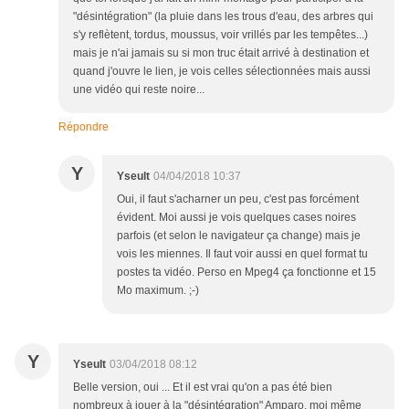
"désintégration" (la pluie dans les trous d'eau, des arbres qui
s'y reflètent, tordus, moussus, voir vrillés par les tempêtes...)
mais je n'ai jamais su si mon truc était arrivé à destination et
quand j'ouvre le lien, je vois celles sélectionnées mais aussi
une vidéo qui reste noire...
Répondre
Y
Yseult
04/04/2018 10:37
Oui, il faut s'acharner un peu, c'est pas forcément
évident. Moi aussi je vois quelques cases noires
parfois (et selon le navigateur ça change) mais je
vois les miennes. Il faut voir aussi en quel format tu
postes ta vidéo. Perso en Mpeg4 ça fonctionne et 15
Mo maximum. ;-)
Y
Yseult
03/04/2018 08:12
Belle version, oui ... Et il est vrai qu'on a pas été bien
nombreux à jouer à la "désintégration" Amparo, moi même