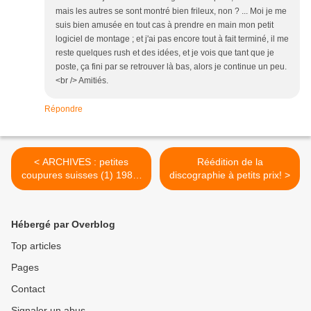
mais les autres se sont montré bien frileux, non ? ... Moi je me
suis bien amusée en tout cas à prendre en main mon petit
logiciel de montage ; et j'ai pas encore tout à fait terminé, il me
reste quelques rush et des idées, et je vois que tant que je
poste, ça fini par se retrouver là bas, alors je continue un peu.
<br /> Amitiés.
Répondre
< ARCHIVES : petites
Réédition de la
coupures suisses (1) 1989-
discographie à petits prix! >
1994
Hébergé par Overblog
Top articles
Pages
Contact
Signaler un abus