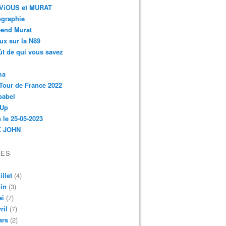
r-ViOUS et MURAT
ographie
-end Murat
ux sur la N89
ût de qui vous savez
ma
Tour de France 2022
babel
 Up
 le 25-05-2023
 JOHN
VES
illet
(4)
in
(3)
ai
(7)
ril
(7)
ars
(2)