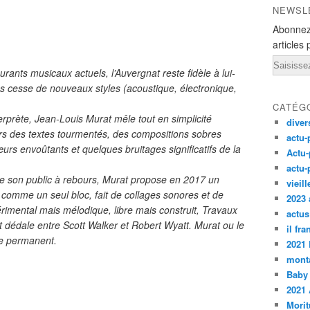
NEWSL
Abonnez
articles 
Email
ants musicaux actuels, l’Auvergnat reste fidèle à lui-
 cesse de nouveaux styles (acoustique, électronique,
CATÉG
erprète, Jean-Louis Murat mêle tout en simplicité
diver
rs des textes tourmentés, des compositions sobres
actu-
rs envoûtants et quelques bruitages significatifs de la
Actu-
actu-
 son public à rebours, Murat propose en 2017 un
vieil
comme un seul bloc, fait de collages sonores et de
2023 
rimental mais mélodique, libre mais construit, Travaux
actus
t dédale entre Scott Walker et Robert Wyatt. Murat ou le
il fr
ue permanent.
2021
monta
Baby
2021 
Morit