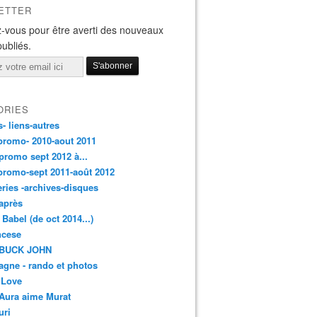
ETTER
-vous pour être averti des nouveaux
publiés.
ORIES
s- liens-autres
promo- 2010-aout 2011
promo sept 2012 à...
promo-sept 2011-août 2012
leries -archives-disques
après
 Babel (de oct 2014...)
ancese
 BUCK JOHN
gne - rando et photos
 Love
Aura aime Murat
uri