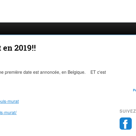
 en 2019!!
 une première date est annoncée, en Belgique. ET c'est
P
ouis-murat
SUIVEZ
is-murat/