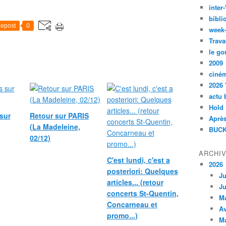
inte
bibli
epost
0
week
Trava
le go
2009
ciné
2026 
actu 
Hold
sur
Retour sur PARIS
Après
(La Madeleine,
BUCK
02/12)
ARCHI
C'est lundi, c'est a
2026
posteriori: Quelques
Ju
articles... (retour
Ju
concerts St-Quentin,
M
Concarneau et
Av
promo...)
M