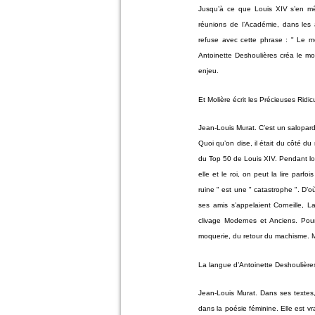
Jusqu’à ce que Louis XIV s’en mê
réunions de l’Académie, dans les
refuse avec cette phrase : " Le mo
Antoinette Deshoulières créa le mo
enjeu.
Et Molière écrit les Précieuses Ridic
Jean-Louis Murat. C’est un salopard
Quoi qu’on dise, il était du côté du 
du Top 50 de Louis XIV. Pendant lon
elle et le roi, on peut la lire parfo
ruine " est une " catastrophe ". D’
ses amis s’appelaient Corneille, 
clivage Modernes et Anciens. Pour
moquerie, du retour du machisme. Mê
La langue d’Antoinette Deshoulières 
Jean-Louis Murat. Dans ses textes,
dans la poésie féminine. Elle est v