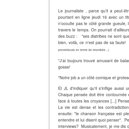
Le journaliste , parce qu'il a peut-êt
pourtant en ligne jeudi 16 avec un ti
n'occulte pas le côté grande gueule,
travers le temps. On pourrait d'ailleu
des buzz : "ses diatribes ne sont que
bien, voilà, ce n'est pas de sa faute!
prometteuse en terme de retombée...).
"J'ai toujours trouvé amusant de bala
gosse!
"Notre job a un côté comique et grotes
Et JL d'indiquer qu'il s'inflige aussi
Chaque pensée doit être contournée et 
face à toutes les croyances [...] Pense
La vie est dense et les contradicti
ensuite: "le chanson française est pl
entendre et lui disent quoi penser". Pe
interviews? Musicalement, je me dis qu