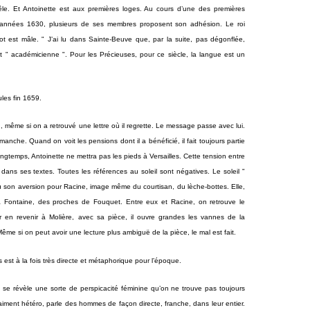
le. Et Antoinette est aux premières loges. Au cours d’une des premières
 années 1630, plusieurs de ses membres proposent son adhésion. Le roi
t est mâle. " J’ai lu dans Sainte-Beuve que, par la suite, pas dégonflée,
t " académicienne ". Pour les Précieuses, pour ce siècle, la langue est un
ules fin 1659.
, même si on a retrouvé une lettre où il regrette. Le message passe avec lui.
manche. Quand on voit les pensions dont il a bénéficié, il fait toujours partie
gtemps, Antoinette ne mettra pas les pieds à Versailles. Cette tension entre
is dans ses textes. Toutes les références au soleil sont négatives. Le soleil "
où son aversion pour Racine, image même du courtisan, du lèche-bottes. Elle,
La Fontaine, des proches de Fouquet. Entre eux et Racine, on retrouve le
 en revenir à Molière, avec sa pièce, il ouvre grandes les vannes de la
me si on peut avoir une lecture plus ambiguë de la pièce, le mal est fait.
est à la fois très directe et métaphorique pour l’époque.
 se révèle une sorte de perspicacité féminine qu’on ne trouve pas toujours
raiment hétéro, parle des hommes de façon directe, franche, dans leur entier.