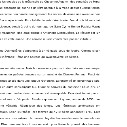
e les doubles de la mélancolie de Cheyenne Autumn, des sonorités de Murat
nt l’ensemble ne sonne d’un rétro baroque à la mode depuis quelque temps.
e rencontre peu banale, transgressant les siècles, devienne une aventure hors
n couple à trois. Pour habiller la voix d’Antoinette, Jean-Louis Murat a fait
cidence, sortait à peine du tournage de Saint-Cyr, le film de Patricia Mazuy
 Maintenon, une amie proche d’Antoinette Deshoulières. Le résultat est l’un
es de cette année. Une osmose réussie commentée par son initiateur.
e Deshoulières s’apparente à un véritable coup de foudre. Comme si son
 inévitable " était une adresse qui avait traversé les siècles.
mme est étonnante. Mais la découverte pour moi s’est faite en deux temps.
olumes de poésies trouvées sur un marché de Clermont-Ferrand. Fascinés,
es lancés dans une longue recherche. Et rencontré un personnage rare.
 un autre sens aujourd’hui. Il faut se souvenir du contexte : Louis XIV, un
à ouvrir une brèche dans ce carcan est remarquable. Cela s’est traduit par un
ntoinette a fait partie. Pendant quatre ou cinq ans, autour de 1650, ces
 véritable République des lettres. Les féministes américaines ont
histoire. Selon leur thèse, ces femmes du XVIIe siècle annoncent 1789. Elles
récises, des valeurs : le divorce, l’égalité hommes-femmes, le contrôle des
. Elles prennent les choses en main pour limiter le pouvoir des hommes.