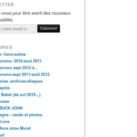
ETTER
-vous pour être averti des nouveaux
publiés.
ORIES
s- liens-autres
promo- 2010-aout 2011
promo sept 2012 à...
promo-sept 2011-août 2012
leries -archives-disques
après
 Babel (de oct 2014...)
ancese
 BUCK JOHN
gne - rando et photos
 Love
Aura aime Murat
uri