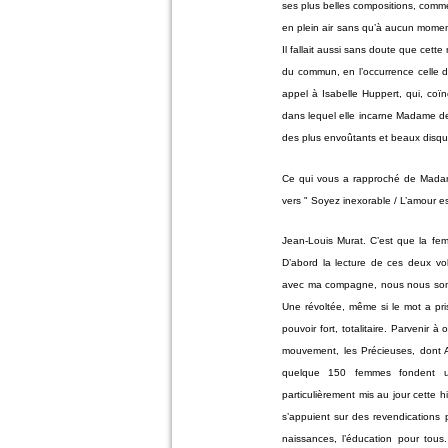
ses plus belles compositions, comm
en plein air sans qu’à aucun mome
Il fallait aussi sans doute que cett
du commun, en l’occurrence celle d’u
appel à Isabelle Huppert, qui, coïn
dans lequel elle incarne Madame de
des plus envoûtants et beaux disqu
Ce qui vous a rapproché de Madam
vers " Soyez inexorable / L’amour est
Jean-Louis Murat. C’est que la fe
D’abord la lecture de ces deux v
avec ma compagne, nous nous somm
Une révoltée, même si le mot a pris
pouvoir fort, totalitaire. Parvenir 
mouvement, les Précieuses, dont A
quelque 150 femmes fondent une
particulièrement mis au jour cette 
s’appuient sur des revendications p
naissances, l’éducation pour tous