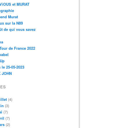
r-ViOUS et MURAT
ographie
-end Murat
ux sur la N89
ût de qui vous savez
ma
Tour de France 2022
babel
 Up
 le 25-05-2023
 JOHN
VES
illet
(4)
in
(3)
ai
(7)
ril
(7)
ars
(2)