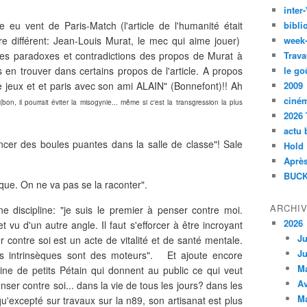
inte
re eu vent de Paris-Match (l'article de l'humanité était
bibli
tre différent: Jean-Louis Murat, le mec qui aime jouer)
week
 les paradoxes et contradictions des propos de Murat à
Trava
rs en trouver dans certains propos de l'article. A propos
le go
 jeux et et paris avec son ami ALAIN" (Bonnefont)!! Ah
2009
ciné
(bon, il pourrait éviter la misogynie... même si c'est la transgression la plus
2026 
actu 
ncer des boules puantes dans la salle de classe"! Sale
Hold
Après
BUCK
que. On ne va pas se la raconter".
ARCHI
 une discipline: "je suis le premier à penser contre moi.
2026
vu d'un autre angle. Il faut s'efforcer à être incroyant
Ju
r contre soi est un acte de vitalité et de santé mentale.
Ju
ons intrinsèques sont des moteurs". Et ajoute encore
M
eine de petits Pétain qui donnent au public ce qui veut
Av
nser contre soi... dans la vie de tous les jours? dans les
M
'excepté sur travaux sur la n89, son artisanat est plus