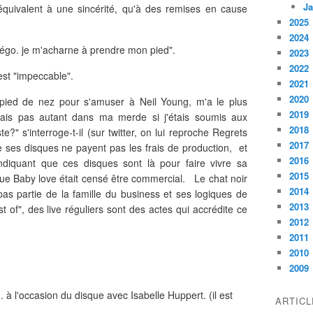
Ja
quivalent à une sincérité, qu'à des remises en cause
2025
2024
 légo. je m'acharne à prendre mon pied".
2023
2022
 est "impeccable".
2021
2020
 pied de nez pour s'amuser à Neil Young, m'a le plus
2019
erais pas autant dans ma merde si j'étais soumis aux
2018
e?" s'interroge-t-il (sur twitter, on lui reproche Regrets
2017
e ses disques ne payent pas les frais de production, et
2016
ndiquant que ces disques sont là pour faire vivre sa
2015
que Baby love était censé être commercial. Le chat noir
2014
s partie de la famille du business et ses logiques de
2013
t of", des live réguliers sont des actes qui accrédite ce
2012
2011
2010
2009
. à l'occasion du disque avec Isabelle Huppert. (il est
ARTIC
.