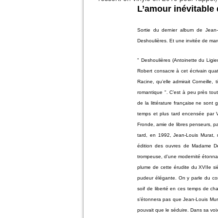
L’amour inévitable
Sortie du dernier album de Jean-
Deshoulières. Et une invitée de mar
" Deshoulières (Antoinette du Ligi
Robert consacre à cet écrivain quat
Racine, qu’elle admirait Corneille,
romantique ". C’est à peu près tou
de la littérature française ne son
temps et plus tard encensée par 
Fronde, amie de libres penseurs, pa
tard, en 1992, Jean-Louis Murat,
édition des ouvres de Madame Desh
trompeuse, d’une modernité étonnan
plume de cette érudite du XVIIe siècl
pudeur élégante. On y parle du cor
soif de liberté en ces temps de ch
s’étonnera pas que Jean-Louis Mura
pouvait que le séduire. Dans sa vo