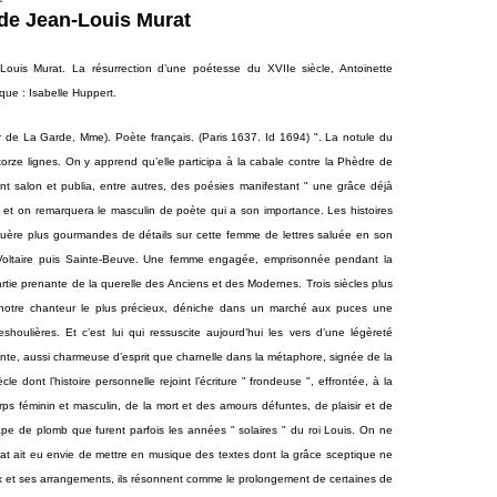
 de Jean-Louis Murat
Louis Murat. La résurrection d’une poétesse du XVIIe siècle, Antoinette
que : Isabelle Huppert.
er de La Garde, Mme). Poète français. (Paris 1637. Id 1694) ". La notule du
orze lignes. On y apprend qu’elle participa à la cabale contre la Phèdre de
 tint salon et publia, entre autres, des poésies manifestant " une grâce déjà
t et on remarquera le masculin de poète qui a son importance. Les histoires
t guère plus gourmandes de détails sur cette femme de lettres saluée en son
Voltaire puis Sainte-Beuve. Une femme engagée, emprisonnée pendant la
rtie prenante de la querelle des Anciens et des Modernes. Trois siècles plus
 notre chanteur le plus précieux, déniche dans un marché aux puces une
oulières. Et c’est lui qui ressuscite aujourd’hui les vers d’une légèreté
te, aussi charmeuse d’esprit que charnelle dans la métaphore, signée de la
e dont l’histoire personnelle rejoint l’écriture " frondeuse ", effrontée, à la
ps féminin et masculin, de la mort et des amours défuntes, de plaisir et de
ape de plomb que furent parfois les années " solaires " du roi Louis. On ne
t ait eu envie de mettre en musique des textes dont la grâce sceptique ne
ix et ses arrangements, ils résonnent comme le prolongement de certaines de