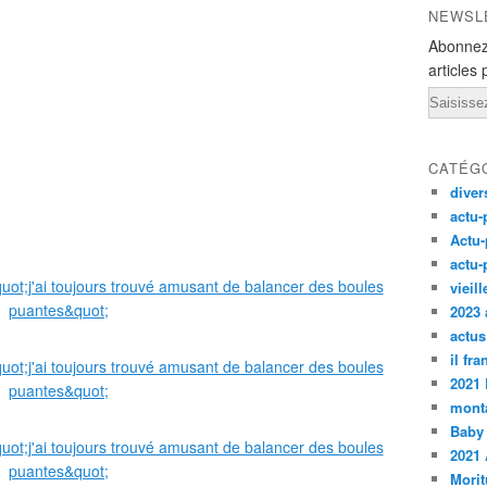
NEWSL
Abonnez
articles 
Email
CATÉG
diver
actu-
Actu-
actu-
vieil
2023 
actus
il fr
2021
monta
Baby
2021 
Morit