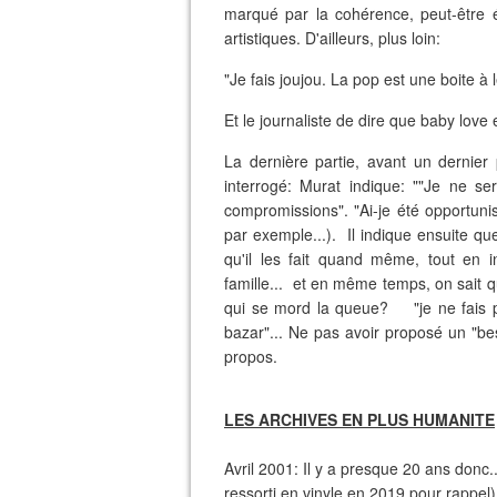
marqué par la cohérence, peut-être é
artistiques. D'ailleurs, plus loin:
"Je fais joujou. La pop est une boite à
Et le journaliste de dire que baby love
La dernière partie, avant un dernier
interrogé: Murat indique: ""Je ne s
compromissions". "Ai-je été opportunist
par exemple...). Il indique ensuite qu
qu'il les fait quand même, tout en i
famille... et en même temps, on sait 
qui se mord la queue? "je ne fais pa
bazar"... Ne pas avoir proposé un "bes
propos.
LES ARCHIVES EN PLUS HUMANITE
Avril 2001: Il y a presque 20 ans donc..
ressorti en vinyle en 2019 pour rappel)