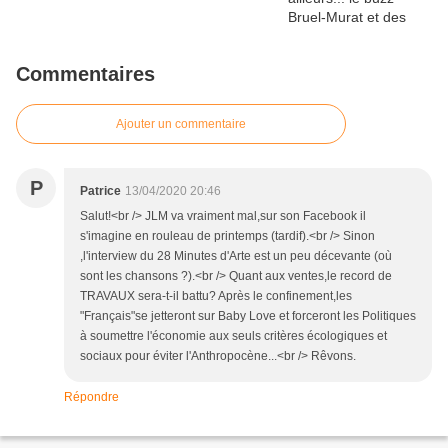
Commentaires
Ajouter un commentaire
P
Patrice
13/04/2020 20:46
Salut!<br /> JLM va vraiment mal,sur son Facebook il
s'imagine en rouleau de printemps (tardif).<br /> Sinon
,l'interview du 28 Minutes d'Arte est un peu décevante (où
sont les chansons ?).<br /> Quant aux ventes,le record de
TRAVAUX sera-t-il battu? Après le confinement,les
"Français"se jetteront sur Baby Love et forceront les Politiques
à soumettre l'économie aux seuls critères écologiques et
sociaux pour éviter l'Anthropocène...<br /> Rêvons.
Répondre