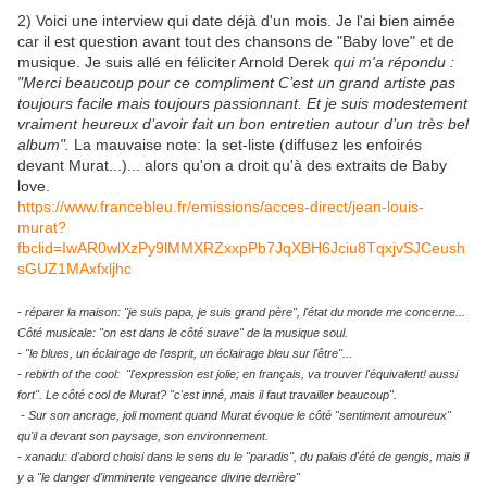
2) Voici une interview qui date déjà d'un mois. Je l'ai bien aimée
car il est question avant tout des chansons de "Baby love" et de
musique. Je suis allé en féliciter Arnold Derek
qui m'a répondu :
"
Merci beaucoup pour ce compliment C’est un grand artiste pas
toujours facile mais toujours passionnant. Et je suis modestement
vraiment heureux d’avoir fait un bon entretien autour d’un très bel
album".
La mauvaise note: la set-liste (diffusez les enfoirés
devant Murat...)... alors qu'on a droit qu'à des extraits de Baby
love.
https://www.francebleu.fr/emissions/acces-direct/jean-louis-
murat?
fbclid=IwAR0wlXzPy9lMMXRZxxpPb7JqXBH6Jciu8TqxjvSJCeush
sGUZ1MAxfxljhc
- réparer la maison: "je suis papa, je suis grand père", l'état du monde me concerne...
Côté musicale: "on est dans le côté suave" de la musique soul.
- "le blues, un éclairage de l'esprit, un éclairage bleu sur l'être"...
- rebirth of the cool: "l'expression est jolie; en français, va trouver l'équivalent! aussi
fort". Le côté cool de Murat? "c'est inné, mais il faut travailler beaucoup".
- Sur son ancrage, joli moment quand Murat évoque le côté "sentiment amoureux"
qu'il a devant son paysage, son environnement.
- xanadu: d'abord choisi dans le sens du le "paradis", du palais d'été de gengis, mais il
y a "le danger d'imminente vengeance divine derrière"