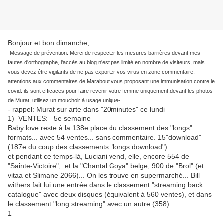
Bonjour et bon dimanche,
-Message de prévention: Merci de respecter les mesures barrières devant mes
fautes d'orthographe, l'accès au blog n'est pas limité en nombre de visiteurs, mais
vous devez être vigilants de ne pas exporter vos virus en zone commentaire,
attentions aux commentaires de Marabout vous proposant une immunisation contre le
covid: ils sont efficaces pour faire revenir votre femme uniquement;devant les photos
de Murat, utilisez un mouchoir à usage unique-.
- rappel: Murat sur arte dans "20minutes" ce lundi
1) VENTES: 5e semaine
Baby love reste à la 138e place du classement des "longs"
formats... avec 54 ventes... sans commentaire. 15"download"
(187e du coup des classements "longs download").
et pendant ce temps-là, Luciani vend, elle, encore 554 de
"Sainte-Victoire", et la "Chantal Goya" belge, 900 de "Brol" (et
vitaa et Slimane 2066)... On les trouve en supermarché... Bill
withers fait lui une entrée dans le classement "streaming back
catalogue" avec deux disques (équivalent à 560 ventes), et dans
le classement "long streaming" avec un autre (358).
1