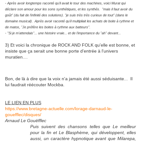
- Après avoir longtemps raconté qu'il avait le tour des machines, voici Murat qui
déclare son amour pour les sons synthétiques, et les synthés. "mais il faut avoir du
goût" (du fait de l'infinité des solutions). "je suis très très curieux de tout" (dans le
domaine musical). Après avoir raconté qu'il multipliait les achats de boite à rythme et
de matos, "Je préfère les boites à rythme aux batteurs".
- "Si je m'attendais"... une histoire vraie... et de l'importance du "ah" devant...
3) Et voici la chronique de ROCK AND FOLK qu'elle est bonne, et
insiste que ça serait une bonne porte d'entrée à l'univers
muratien....
Bon, de là à dire que la voix n'a jamais été aussi séduisante... Il
lui faudrait réécouter Mockba.
LE LIEN EN PLUS
https://www.bretagne-actuelle.com/lorage-darnaud-le-
gouefflec/disques/
Arnaud Le Gouëfflec
Puis suivent des chansons telles que Le meilleur
pour la fin et Le Blasphème, qui développent, elles
aussi, un caractère hypnotique avant que Milarepa,