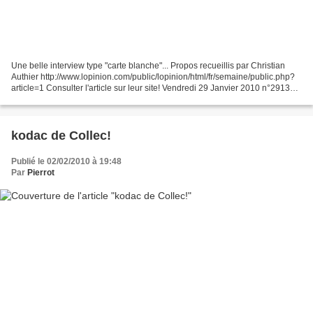
Une belle interview type "carte blanche"... Propos recueillis par Christian
Authier http://www.lopinion.com/public/lopinion/html/fr/semaine/public.php?
article=1 Consulter l'article sur leur site! Vendredi 29 Janvier 2010 n°2913
MUSIQUE Jean-Louis Murat...
kodac de Collec!
Publié le 02/02/2010 à 19:48
Par
Pierrot