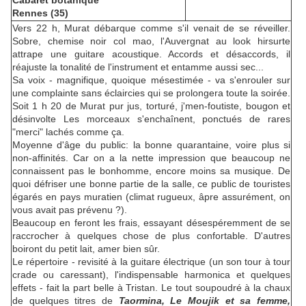
Cabaret botanique
Rennes (35)
Vers 22 h, Murat débarque comme s'il venait de se réveiller.
Sobre, chemise noir col mao, l'Auvergnat au look hirsurte
attrape une guitare acoustique. Accords et désaccords, il
réajuste la tonalité de l'instrument et entamme aussi sec...
Sa voix - magnifique, quoique mésestimée - va s'enrouler sur
une complainte sans éclaircies qui se prolongera toute la soirée.
Soit 1 h 20 de Murat pur jus, torturé, j'men-foutiste, bougon et
désinvolte Les morceaux s'enchaînent, ponctués de rares
"merci" lachés comme ça.
Moyenne d'âge du public: la bonne quarantaine, voire plus si
non-affinités. Car on a la nette impression que beaucoup ne
connaissent pas le bonhomme, encore moins sa musique. De
quoi défriser une bonne partie de la salle, ce public de touristes
égarés en pays muratien (climat rugueux, âpre assurément, on
vous avait pas prévenu ?).
Beaucoup en feront les frais, essayant désespéremment de se
raccrocher à quelques chose de plus confortable. D'autres
boiront du petit lait, amer bien sûr.
Le répertoire - revisité à la guitare électrique (un son tour à tour
crade ou caressant), l'indispensable harmonica et quelques
effets - fait la part belle à Tristan. Le tout soupoudré à la chaux
de quelques titres de
Taormina, Le Moujik et sa femme,