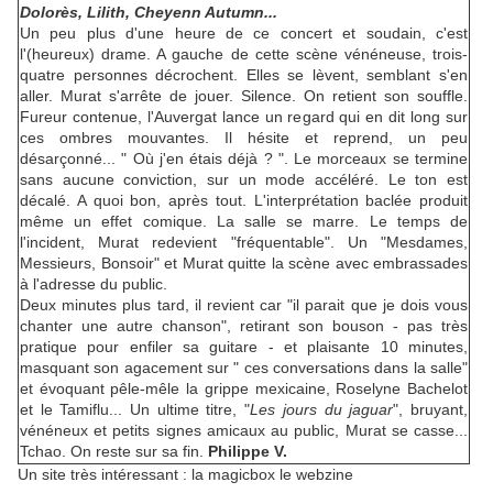
Dolorès, Lilith, Cheyenn Autumn...
Un peu plus d'une heure de ce concert et soudain, c'est
l'(heureux) drame. A gauche de cette scène vénéneuse, trois-
quatre personnes décrochent. Elles se lèvent, semblant s'en
aller. Murat s'arrête de jouer. Silence. On retient son souffle.
Fureur contenue, l'Auvergat lance un regard qui en dit long sur
ces ombres mouvantes. Il hésite et reprend, un peu
désarçonné... " Où j'en étais déjà ? ". Le morceaux se termine
sans aucune conviction, sur un mode accéléré. Le ton est
décalé. A quoi bon, après tout. L'interprétation baclée produit
même un effet comique. La salle se marre. Le temps de
l'incident, Murat redevient "fréquentable". Un "Mesdames,
Messieurs, Bonsoir" et Murat quitte la scène avec embrassades
à l'adresse du public.
Deux minutes plus tard, il revient car "il parait que je dois vous
chanter une autre chanson", retirant son bouson - pas très
pratique pour enfiler sa guitare - et plaisante 10 minutes,
masquant son agacement sur " ces conversations dans la salle"
et évoquant pêle-mêle la grippe mexicaine, Roselyne Bachelot
et le Tamiflu... Un ultime titre, "
Les jours du jaguar
", bruyant,
vénéneux et petits signes amicaux au public, Murat se casse...
Tchao. On reste sur sa fin.
Philippe V.
Un site très intéressant : la magicbox le webzine