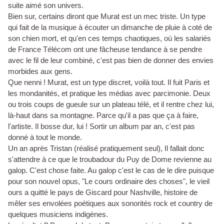
suite aimé son univers.
Bien sur, certains diront que Murat est un mec triste. Un type
qui fait de la musique à écouter un dimanche de pluie à coté de
son chien mort, et qu'en ces temps chaotiques, où les salariés
de France Télécom ont une fâcheuse tendance à se pendre
avec le fil de leur combiné, c'est pas bien de donner des envies
morbides aux gens.
Que nenni ! Murat, est un type discret, voilà tout. Il fuit Paris et
les mondanités, et pratique les médias avec parcimonie. Deux
ou trois coups de gueule sur un plateau télé, et il rentre chez lui,
là-haut dans sa montagne. Parce qu'il a pas que ça à faire,
l'artiste. Il bosse dur, lui ! Sortir un album par an, c'est pas
donné à tout le monde.
Un an après Tristan (réalisé pratiquement seul), Il fallait donc
s'attendre à ce que le troubadour du Puy de Dome revienne au
galop. C'est chose faite. Au galop c'est le cas de le dire puisque
pour son nouvel opus, "Le cours ordinaire des choses", le vieil
ours a quitté le pays de Giscard pour Nashville, histoire de
mêler ses envolées poétiques aux sonorités rock et country de
quelques musiciens indigènes.