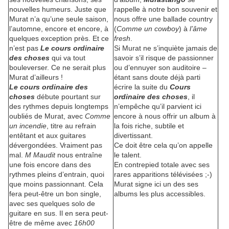
nouvelles humeurs. Juste que
rappelle à notre bon souvenir et
Murat n’a qu’une seule saison,
nous offre une ballade country
l’automne, encore et encore, à
(
Comme un cowboy
) à
l’âme
quelques exception près. Et ce
fresh
.
n’est pas
Le cours ordinaire
Si Murat ne s’inquiète jamais de
des choses
qui va tout
savoir s’il risque de passionner
bouleverser. Ce ne serait plus
ou d’ennuyer son auditoire –
Murat d’ailleurs !
étant sans doute déjà parti
Le cours ordinaire des
écrire la suite du
Cours
choses
débute pourtant sur
ordinaire des choses
, il
des rythmes depuis longtemps
n’empêche qu’il parvient ici
oubliés de Murat, avec
Comme
encore à nous offrir un album à
un incendie
, titre au refrain
la fois riche, subtile et
entêtant et aux guitares
divertissant.
dévergondées. Vraiment pas
Ce doit être cela qu’on appelle
mal.
M Maudit
nous entraîne
le talent.
une fois encore dans des
En contrepied totale avec ses
rythmes pleins d’entrain, quoi
rares apparitions télévisées ;-)
que moins passionnant. Cela
Murat signe ici un des ses
fera peut-être un bon single,
albums les plus accessibles.
avec ses quelques solo de
guitare en sus. Il en sera peut-
être de même avec
16h00