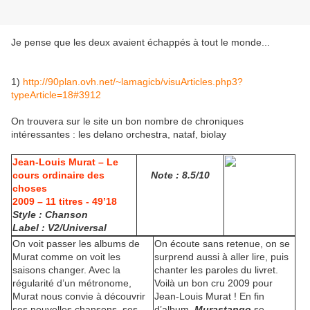
Je pense que les deux avaient échappés à tout le monde...
1)
http://90plan.ovh.net/~lamagicb/visuArticles.php3?
typeArticle=18#3912
On trouvera sur le site un bon nombre de chroniques
intéressantes : les delano orchestra, nataf, biolay
Jean-Louis Murat – Le
cours ordinaire des
Note : 8.5/10
choses
2009 – 11 titres - 49’18
Style :
Chanson
Label : V2/Universal
On voit passer les albums de
On écoute sans retenue, on se
Murat comme on voit les
surprend aussi à aller lire, puis
saisons changer. Avec la
chanter les paroles du livret.
régularité d’un métronome,
Voilà un bon cru 2009 pour
Murat nous convie à découvrir
Jean-Louis Murat ! En fin
ses nouvelles chansons, ses
d’album,
Murastango
se