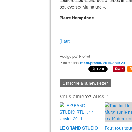
sécheresses vachardes et crues infla
bouleverse/ Ma nature ».
Pierre Hemptinne
[Haut]
Rédigé par
Pierrot
Publié dans
#actu-promo- 2010-aout 2011
R
S'inscrire à la newsletter
Vous aimerez aussi :
LE GRAND STUDIO
Tout tout tout