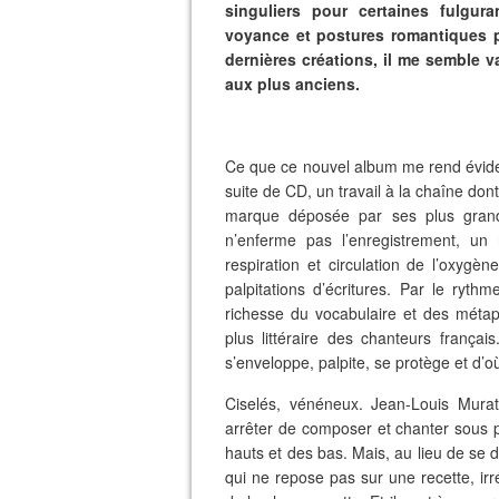
singuliers pour certaines fulgura
voyance et postures romantiques p
dernières créations, il me semble 
aux plus anciens.
Ce que ce nouvel album me rend éviden
suite de CD, un travail à la chaîne don
marque déposée par ses plus grand
n’enferme pas l’enregistrement, un 
respiration et circulation de l’oxyg
palpitations d’écritures. Par le rythm
richesse du vocabulaire et des métaph
plus littéraire des chanteurs françai
s’enveloppe, palpite, se protège et d’o
Ciselés, vénéneux. Jean-Louis Mura
arrêter de composer et chanter sous p
hauts et des bas. Mais, au lieu de se dil
qui ne repose pas sur une recette, irr