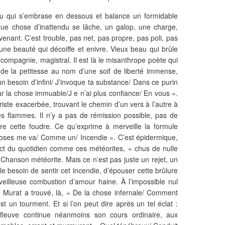
feu qui s’embrase en dessous et balance un formidable
que chose d’inattendu se lâche, un galop, une charge,
nant. C’est trouble, pas net, pas propre, pas poli, pas
une beauté qui décoiffe et enivre. Vieux beau qui brûle
ompagnie, magistral. Il est là le misanthrope poète qui
 de la petitesse au nom d’une soif de liberté immense,
n besoin d’infini/ J’invoque ta substance/ Dans ce purin
ar la chose immuable/J e n’ai plus confiance/ En vous ».
ste exacerbée, trouvant le chemin d’un vers à l’autre à
es flammes. Il n’y a pas de rémission possible, pas de
dre cette foudre. Ce qu’exprime à merveille la formule
choses me va/ Comme un/ Incendie ». C’est épidermique,
act du quotidien comme ces météorites, « chus de nulle
 Chanson météorite. Mais ce n’est pas juste un rejet, un
le besoin de sentir cet incendie, d’épouser cette brûlure
eilleuse combustion d’amour haine. À l’impossible nul
, Murat a trouvé, là, « De la chose infernale/ Comment
 un tourment. Et si l’on peut dire après un tel éclat :
fleuve continue néanmoins son cours ordinaire, aux