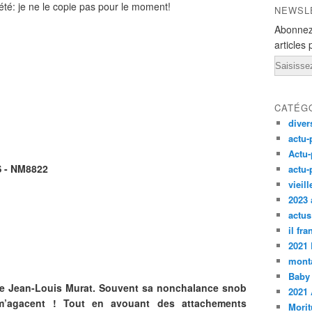
iété: je ne le copie pas pour le moment!
NEWSL
Abonnez
articles 
Email
CATÉG
diver
actu-
Actu-
 - NM8822
actu-
vieil
2023 
actus
il fr
2021
monta
Baby
de Jean-Louis Murat. Souvent sa nonchalance snob
2021 
 m’agacent ! Tout en avouant des attachements
Morit