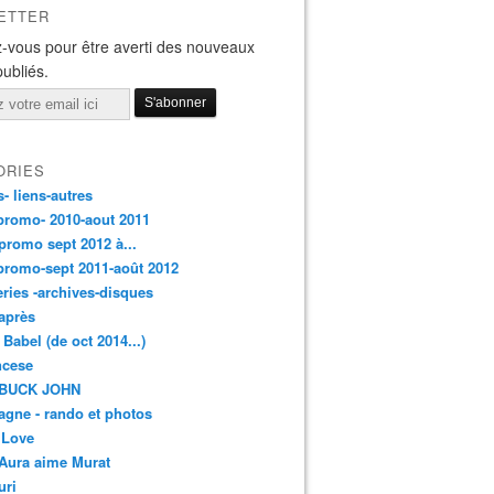
ETTER
-vous pour être averti des nouveaux
publiés.
ORIES
s- liens-autres
promo- 2010-aout 2011
promo sept 2012 à...
promo-sept 2011-août 2012
leries -archives-disques
après
 Babel (de oct 2014...)
ancese
 BUCK JOHN
gne - rando et photos
 Love
Aura aime Murat
uri