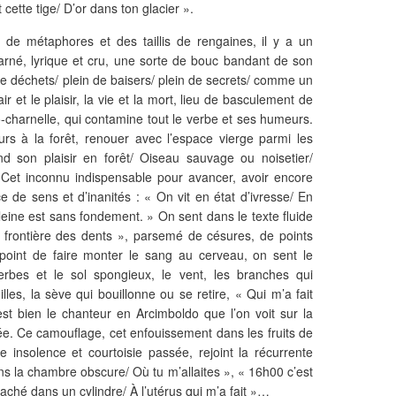
ette tige/ D’or dans ton glacier ».
de métaphores et des taillis de rengaines, il y a un
né, lyrique et cru, une sorte de bouc bandant de son
de déchets/ plein de baisers/ plein de secrets/ comme un
ir et le plaisir, la vie et la mort, lieu de basculement de
llo-charnelle, qui contamine tout le verbe et ses humeurs.
urs à la forêt, renouer avec l’espace vierge parmi les
 son plaisir en forêt/ Oiseau sauvage ou noisetier/
. Cet inconnu indispensable pour avancer, avoir encore
e de sens et d’inanités : « On vit en état d’ivresse/ En
aleine est sans fondement. » On sent dans le texte fluide
a frontière des dents », parsemé de césures, de points
u point de faire monter le sang au cerveau, on sent le
 herbes et le sol spongieux, le vent, les branches qui
illes, la sève qui bouillonne ou se retire, « Qui m’a fait
est bien le chanteur en Arcimboldo que l’on voit sur la
ée. Ce camouflage, cet enfouissement dans les fruits de
e insolence et courtoisie passée, rejoint la récurrente
ns la chambre obscure/ Où tu m’allaites », « 16h00 c’est
caché dans un cylindre/ À l’utérus qui m’a fait »…