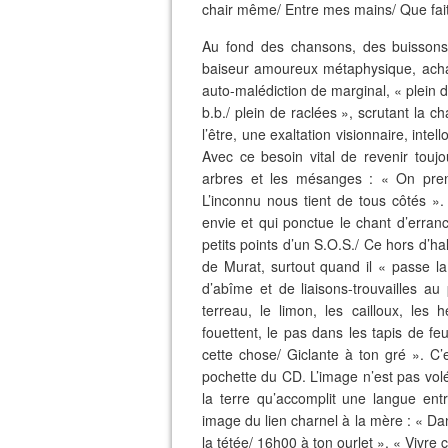
chair même/ Entre mes mains/ Que fait c
Au fond des chansons, des buissons 
baiseur amoureux métaphysique, achar
auto-malédiction de marginal, « plein 
b.b./ plein de raclées », scrutant la cha
l’être, une exaltation visionnaire, inte
Avec ce besoin vital de revenir toujo
arbres et les mésanges : « On prend
L’inconnu nous tient de tous côtés »
envie et qui ponctue le chant d’erranc
petits points d’un S.O.S./ Ce hors d’h
de Murat, surtout quand il « passe l
d’abîme et de liaisons-trouvailles a
terreau, le limon, les cailloux, les
fouettent, le pas dans les tapis de feu
cette chose/ Giclante à ton gré ». C’
pochette du CD. L’image n’est pas vol
la terre qu’accomplit une langue entr
image du lien charnel à la mère : « Da
la tétée/ 16h00 à ton ourlet », « Vivre 