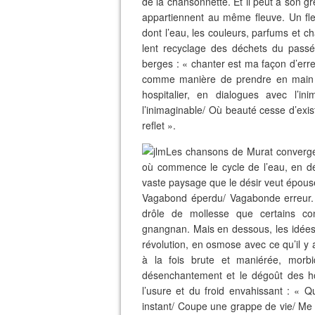
de la chansonnette. Et il peut à son gr
appartiennent au même fleuve. Un fl
dont l’eau, les couleurs, parfums et c
lent recyclage des déchets du passé,
berges : « chanter est ma façon d’errer
comme manière de prendre en main s
hospitalier, en dialogues avec l’i
l’inimaginable/ Où beauté cesse d’exis
reflet ».
Les chansons de Murat convergen
où commence le cycle de l’eau, en dé
vaste paysage que le désir veut épous
Vagabond éperdu/ Vagabonde erreur. »
drôle de mollesse que certains c
gnangnan. Mais en dessous, les idées, 
révolution, en osmose avec ce qu’il y 
à la fois brute et maniérée, morbi
désenchantement et le dégoût des ho
l’usure et du froid envahissant : « 
instant/ Coupe une grappe de vie/ Me r