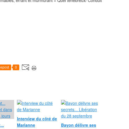
mmables, errant et murmurant « Quel ténébreux/ Conduit
epost
0
Interview du côté de
...
Marianne
Bayon délivre ses