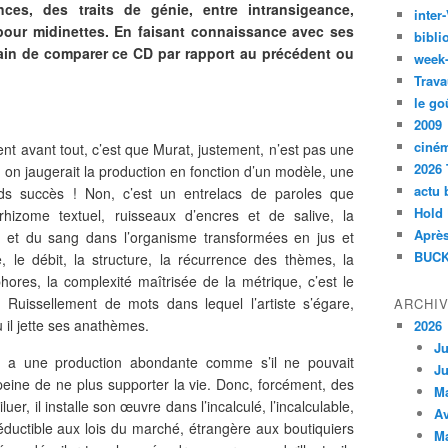
nces, des traits de génie, entre intransigeance,
inte
our midinettes. En faisant connaissance avec ses
bibli
vain de comparer ce CD par rapport au précédent ou
week
Trava
le go
2009
ciné
t avant tout, c’est que Murat, justement, n’est pas une
2026 
t on jaugerait la production en fonction d’un modèle, une
actu 
s succès ! Non, c’est un entrelacs de paroles que
Hold
rhizome textuel, ruisseaux d’encres et de salive, la
Après
ène et du sang dans l’organisme transformées en jus et
BUCK
e, le débit, la structure, la récurrence des thèmes, la
ores, la complexité maîtrisée de la métrique, c’est le
s. Ruissellement de mots dans lequel l’artiste s’égare,
ARCHI
ù il jette ses anathèmes.
2026
Ju
t a une production abondante comme s’il ne pouvait
Ju
eine de ne plus supporter la vie. Donc, forcément, des
M
uer, il installe son œuvre dans l’incalculé, l’incalculable,
Av
éductible aux lois du marché, étrangère aux boutiquiers
M