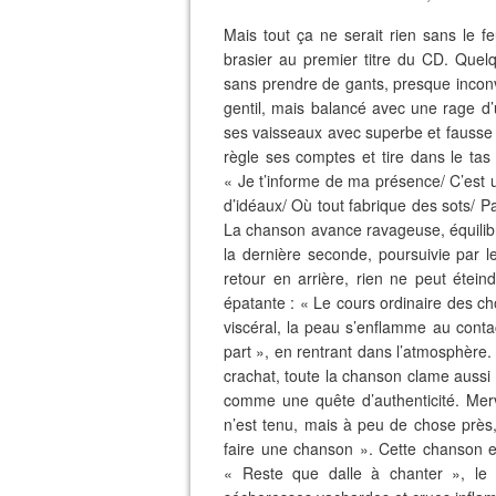
Mais tout ça ne serait rien sans le 
brasier au premier titre du CD. Quel
sans prendre de gants, presque inconve
gentil, mais balancé avec une rage d’
ses vaisseaux avec superbe et fausse c
règle ses comptes et tire dans le tas
« Je t’informe de ma présence/ C’est u
d’idéaux/ Où tout fabrique des sots/ P
La chanson avance ravageuse, équilibri
la dernière seconde, poursuivie par l
retour en arrière, rien ne peut étein
épatante : « Le cours ordinaire des 
viscéral, la peau s’enflamme au cont
part », en rentrant dans l’atmosphère.
crachat, toute la chanson clame aussi 
comme une quête d’authenticité. Merv
n’est tenu, mais à peu de chose près
faire une chanson ». Cette chanson est
« Reste que dalle à chanter », le 