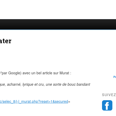
ater
"par Google) avec un bel article sur Murat :
P
ue, acharné, lyrique et cru, une sorte de bouc bandant
SUIVEZ
c/selec_8/j-l_murat.php?reset=1&secured
=