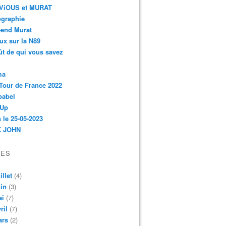
r-ViOUS et MURAT
ographie
-end Murat
ux sur la N89
ût de qui vous savez
ma
Tour de France 2022
babel
 Up
 le 25-05-2023
 JOHN
VES
illet
(4)
in
(3)
ai
(7)
ril
(7)
ars
(2)