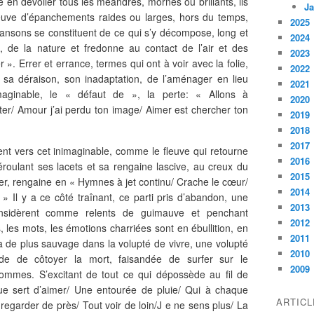
é en dévoiler tous les méandres, mornes ou brillants, ils
Ja
euve d’épanchements raides ou larges, hors du temps,
2025
hansons se constituent de ce qui s’y décompose, long et
2024
 de la nature et fredonne au contact de l’air et des
2023
 ». Errer et errance, termes qui ont à voir avec la folie,
2022
a déraison, son inadaptation, de l’aménager en lieu
2021
nimaginable, le « défaut de », la perte: « Allons à
2020
ter/ Amour j’ai perdu ton image/ Aimer est chercher ton
2019
2018
2017
t vers cet inimaginable, comme le fleuve qui retourne
2016
roulant ses lacets et sa rengaine lascive, au creux du
2015
er, rengaine en « Hymnes à jet continu/ Crache le cœur/
2014
 Il y a ce côté traînant, ce parti pris d’abandon, une
2013
onsidèrent comme relents de guimauve et penchant
2012
les mots, les émotions charriées sont en ébullition, en
2011
a de plus sauvage dans la volupté de vivre, une volupté
2010
de de côtoyer la mort, faisandée de surfer sur le
2009
mmes. S’excitant de tout ce qui dépossède au fil de
Que sert d’aimer/ Une entourée de pluie/ Qui à chaque
ARTIC
egarder de près/ Tout voir de loin/J e ne sens plus/ La