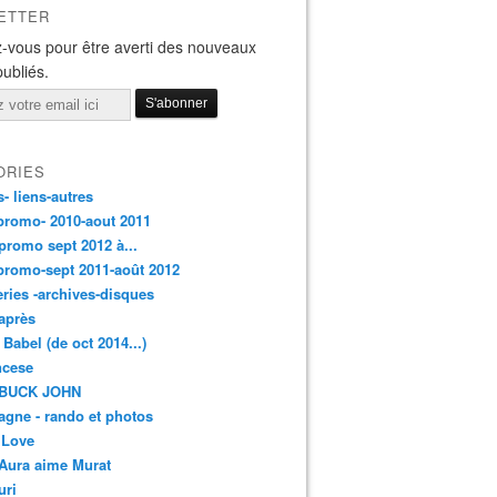
ETTER
-vous pour être averti des nouveaux
publiés.
ORIES
s- liens-autres
promo- 2010-aout 2011
promo sept 2012 à...
promo-sept 2011-août 2012
leries -archives-disques
après
 Babel (de oct 2014...)
ancese
 BUCK JOHN
gne - rando et photos
 Love
Aura aime Murat
uri