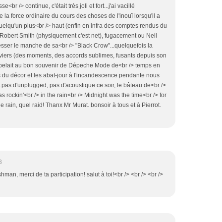
br /> continue, c'était très joli et fort...j'ai vacillé
la force ordinaire du cours des choses de l'inouï lorsqu'il a
quelqu'un plus<br /> haut (enfin en infra des comptes rendus du
ir Robert Smith (physiquement c'est net), fugacement ou Neil
esser le manche de sa<br /> "Black Crow"...quelquefois la
viers (des moments, des accords sublimes, fusants depuis son
pelait au bon souvenir de Dépeche Mode de<br /> temps en
 du décor et les abat-jour à l'incandescence pendante nous
..pas d'unplugged, pas d'acoustique ce soir, le bâteau de<br />
s rockin'<br /> in the rain<br /> Midnight was the time<br /> for
lle rain, quel raid! Thanx Mr Murat. bonsoir à tous et à Pierrot.
3
eshman, merci de ta participation! salut à toi!<br /> <br /> <br />