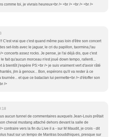
ns comme toi, je vivrais heureux<br /> <br /> <br /> <br />
3
!! C'est vrai que c'est quand même pas loin d'être son concert
s set-lists avec le jaguar, le cri du papillon, taormina,l'au
/> concerts assez rocks. Je pense, je l'ai déjà dis, que c'est
, le fait qu'aucun morceau n'est joué down tempo, rallenti...
 à bientôt j'espère PS:<br /> je suis vraiment vert d'avoir râté
hantés, jlm à genoux... Bon, espérons qu'il va rester à ce
a tournée... et que ce bataclan lui permette<br /> d'étoffer son
br />
0:18
plus aucun tunnel de commentaires auxquels Jean-Louis prêtait
 son cheval mustang attaché dehors devant la salle de
contraire vers la fin du Live il a - sur M Maudit, je crois - dit
 plus haut sur un tempo de Mantras bouddhiques, presque sur