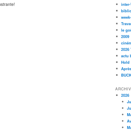
ustrante!
inte
bibli
week
Trava
le go
2009
ciné
2026 
actu 
Hold
Après
BUCK
ARCHI
2026
Ju
Ju
M
Av
M