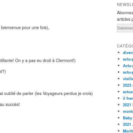
NEWSL
Abonnez
,
articles 
Email
e bienvenue pour une fois),
CATÉG
diver
actu-
tillante! On y a pas eu droit à Clermont!)
Actu-
nt?)
actu-
vieil
2023 
actus
ai oublié de parler (les Voyageurs perdus je crois)
il fr
beau succès!
2021
monta
Baby
2021 
Morit