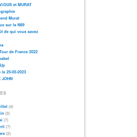
r-ViOUS et MURAT
ographie
-end Murat
ux sur la N89
ût de qui vous savez
ma
Tour de France 2022
babel
 Up
 le 25-05-2023
 JOHN
VES
illet
(4)
in
(3)
ai
(7)
ril
(7)
ars
(2)