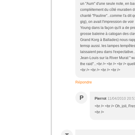
un "Aum" d'une seule note, en basse<
complètement du côté muratien de 
chanté "Pauline"...comme l'a dit 
gig), on avait l'impression de vo
Young dans la façon qu'il a de pr
grosse baleine à catogan des cla
Grand Korg à Ballades) nous rap
temsp aussi. les lampes tempêtes
laissaient peu dans l'expectative.
Jean-Louis sur la River Murat " wa
the raid"...<br /> <br /> <br /> que
<br /> <br /> <br /> <br />
Répondre
P
Pierrot
11/04/2010 20:5
<br /> <br /> Oh, joli, Fr
<br />