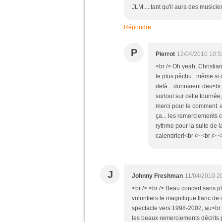
JLM.....tant qu'il aura des musicie
Répondre
P
Pierrot
12/04/2010 10:5
<br /> Oh yeah, Christian
le plus pêchu.. même si de
delà... donnaient des<br 
surtout sur cette tournée
merci pour le comment. et
ça... les remerciements c
rythme pour la suite de l
calendrier!<br /> <br /> <
J
Johnny Freshman
11/04/2010 2
<br /> <br /> Beau concert sans 
volontiers le magnifique flanc de
spectacle vers 1998-2002, au<br /> 
les beaux remerciements décrits