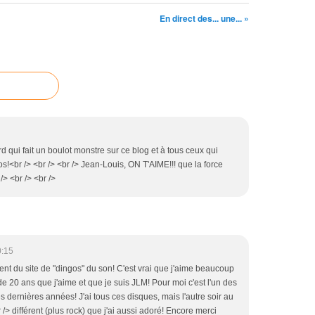
En direct des... une... »
rd qui fait un boulot monstre sur ce blog et à tous ceux qui
!<br /> <br /> <br /> Jean-Louis, ON T'AIME!!! que la force
/> <br /> <br />
0:15
 vient du site de "dingos" du son! C'est vrai que j'aime beaucoup
 de 20 ans que j'aime et que je suis JLM! Pour moi c'est l'un des
s dernières années! J'ai tous ces disques, mais l'autre soir au
/> différent (plus rock) que j'ai aussi adoré! Encore merci