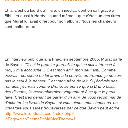
Et là, c'est du lourd qu'il livre: un inédit... dont on sait grâce à
Bibi... et aussi à Hardy... quand même... que c'était un des titres
que Murat lui avait offert pour son album : "tous les chanteurs
sont malheureux".
En interview publique à la Fnac, en septembre 2006, Murat parle
de Bayon :
"C'est le premier journaliste qui se soit intéressé à
moi, il m'a accouché… C'est mon ami, mon seul ami. Comme
écrivain, personne ne lui arrive à la cheville en France, je ne suis
pas le seul à le penser. C'est mon frère de lait. Si j'écrivais des
romans, j'écrirais comme Bruno. Je pense que si Bruno faisait
des disques, ils ressembleraient vaguement à ce que je peux
faire. C'est très gênant de parler d'un ami. Je vous recommande
d'acheter les livres de Bayon, si vous aimez mes chansons, en
littérature vous serez bouleversés par ce que Bayon peut écrire."
http://www.leliendefait.com/index.php?
idPage=dicoThemeDtl&idDicoTheme=1