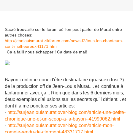
Sacré trouvaille sur le forum où l'on peut parler de Murat entre
autres choses:
http://jeanlouismurat.zikforum.com/news-f2/tous-les-chanteurs-
sont-malheureux-t1171.htm
Ca a failli nous échapper!! Ca date de mai!
Bayon continue donc d'être destinataire (quasi-exclusif?)
de la production off de Jean-Louis Murat.... et continue à
fanfaronner avec ça... Rien que dans les 6 derniers mois,
deux exemples d'allusions sur les secrets qu'il détient... et
dont il aime ponctuer ses articles:
-
http://surjeanlouismurat.over-blog.com/article-une-petite-
chronique-une-et-un-scoop-a-la-bayon--41999062.html
-
http://surjeanlouismurat.over-blog.com/article-mon-
compte-rendu-de-clermont-48331717.html