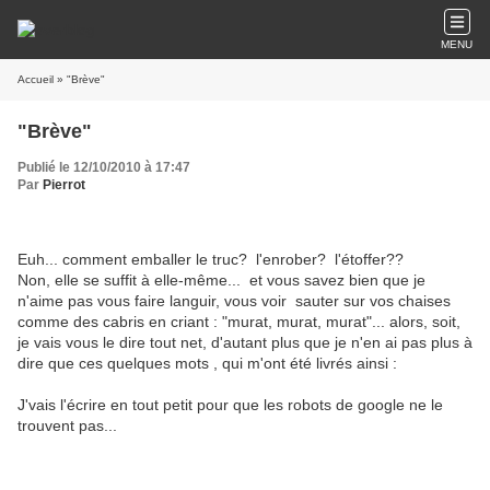
MENU
Accueil
» "Brève"
"Brève"
Publié le 12/10/2010 à 17:47
Par
Pierrot
Euh... comment emballer le truc? l'enrober? l'étoffer??
Non, elle se suffit à elle-même... et vous savez bien que je
n'aime pas vous faire languir, vous voir sauter sur vos chaises
comme des cabris en criant : "murat, murat, murat"... alors, soit,
je vais vous le dire tout net, d'autant plus que je n'en ai pas plus à
dire que ces quelques mots , qui m'ont été livrés ainsi :
J'vais l'écrire en tout petit pour que les robots de google ne le
trouvent pas...