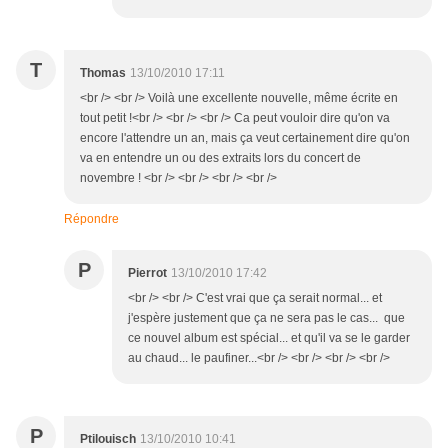
T
Thomas
13/10/2010 17:11
<br /> <br /> Voilà une excellente nouvelle, même écrite en
tout petit !<br /> <br /> <br /> Ca peut vouloir dire qu'on va
encore l'attendre un an, mais ça veut certainement dire qu'on
va en entendre un ou des extraits lors du concert de
novembre ! <br /> <br /> <br /> <br />
Répondre
P
Pierrot
13/10/2010 17:42
<br /> <br /> C'est vrai que ça serait normal... et
j'espère justement que ça ne sera pas le cas... que
ce nouvel album est spécial... et qu'il va se le garder
au chaud... le paufiner...<br /> <br /> <br /> <br />
P
Ptilouisch
13/10/2010 10:41