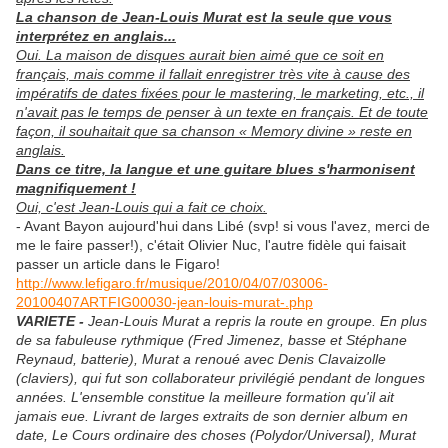
La chanson de Jean-Louis Murat est la seule que vous
interprétez en anglais...
Oui. La maison de disques aurait bien aimé que ce soit en
français, mais comme il fallait enregistrer très vite à cause des
impératifs de dates fixées pour le mastering, le marketing, etc., il
n'avait pas le temps de penser à un texte en français. Et de toute
façon, il souhaitait que sa chanson « Memory divine » reste en
anglais.
Dans ce titre, la langue et une guitare blues s'harmonisent
magnifiquement !
Oui, c'est Jean-Louis qui a fait ce choix.
- Avant Bayon aujourd'hui dans Libé (svp! si vous l'avez, merci de
me le faire passer!), c'était Olivier Nuc, l'autre fidèle qui faisait
passer un article dans le Figaro!
http://www.lefigaro.fr/musique/2010/04/07/03006-
20100407ARTFIG00030-jean-louis-murat-.php
VARIETE -
Jean-Louis Murat a repris la route en groupe. En plus
de sa fabuleuse rythmique (Fred Jimenez, basse et Stéphane
Reynaud, batterie), Murat a renoué avec Denis Clavaizolle
(claviers), qui fut son collaborateur privilégié pendant de longues
années. L'ensemble constitue la meilleure formation qu'il ait
jamais eue. Livrant de larges extraits de son dernier album en
date, Le Cours ordinaire des choses (Polydor/Universal), Murat