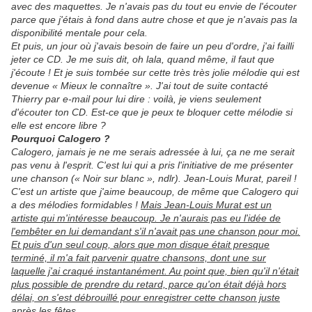
avec des maquettes. Je n'avais pas du tout eu envie de l'écouter
parce que j'étais à fond dans autre chose et que je n'avais pas la
disponibilité mentale pour cela.
Et puis, un jour où j'avais besoin de faire un peu d'ordre, j'ai failli
jeter ce CD. Je me suis dit, oh lala, quand même, il faut que
j'écoute ! Et je suis tombée sur cette très très jolie mélodie qui est
devenue « Mieux le connaître ». J'ai tout de suite contacté
Thierry par e-mail pour lui dire : voilà, je viens seulement
d'écouter ton CD. Est-ce que je peux te bloquer cette mélodie si
elle est encore libre ?
Pourquoi Calogero ?
Calogero, jamais je ne me serais adressée à lui, ça ne me serait
pas venu à l'esprit. C'est lui qui a pris l'initiative de me présenter
une chanson (« Noir sur blanc », ndlr). Jean-Louis Murat, pareil !
C'est un artiste que j'aime beaucoup, de même que Calogero qui
a des mélodies formidables !
Mais Jean-Louis Murat est un
artiste qui m'intéresse beaucoup. Je n'aurais pas eu l'idée de
l'embêter en lui demandant s'il n'avait pas une chanson pour moi.
Et puis d'un seul coup, alors que mon disque était presque
terminé, il m'a fait parvenir quatre chansons, dont une sur
laquelle j'ai craqué instantanément. Au point que, bien qu'il n'était
plus possible de prendre du retard, parce qu'on était déjà hors
délai, on s'est débrouillé pour enregistrer cette chanson juste
après les fêtes.