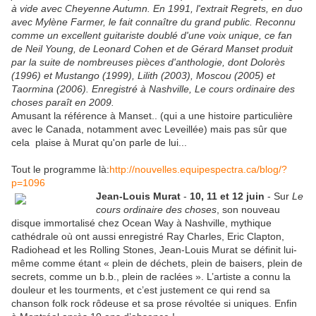
à vide avec Cheyenne Autumn. En 1991, l'extrait Regrets, en duo
avec Mylène Farmer, le fait connaître du grand public. Reconnu
comme un excellent guitariste doublé d'une voix unique, ce fan
de Neil Young, de Leonard Cohen et de Gérard Manset produit
par la suite de nombreuses pièces d'anthologie, dont Dolorès
(1996) et Mustango (1999), Lilith (2003), Moscou (2005) et
Taormina (2006). Enregistré à Nashville, Le cours ordinaire des
choses paraît en 2009.
Amusant la référence à Manset.. (qui a une histoire particulière
avec le Canada, notamment avec Leveillée) mais pas sûr que
cela plaise à Murat qu'on parle de lui...
Tout le programme là:
http://nouvelles.equipespectra.ca/blog/?
p=1096
Jean-Louis Murat
-
10,
11 et 12 juin
- Sur
Le
cours ordinaire des choses
, son nouveau
disque immortalisé chez Ocean Way à Nashville, mythique
cathédrale où ont aussi enregistré Ray Charles, Eric Clapton,
Radiohead et les Rolling Stones, Jean-Louis Murat se définit lui-
même comme étant « plein de déchets, plein de baisers, plein de
secrets, comme un b.b., plein de raclées ». L’artiste a connu la
douleur et les tourments, et c’est justement ce qui rend sa
chanson folk rock rôdeuse et sa prose révoltée si uniques. Enfin