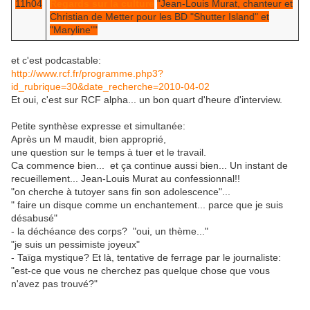
11h04
Regards sur la culture
"Jean-Louis Murat, chanteur et
Christian de Metter pour les BD "Shutter Island" et
"Maryline""
et c'est podcastable:
http://www.rcf.fr/programme.php3?
id_rubrique=30&date_recherche=2010-04-02
Et oui, c'est sur RCF alpha... un bon quart d'heure d'interview.
Petite synthèse expresse et simultanée:
Après un M maudit, bien approprié,
une question sur le temps à tuer et le travail.
Ca commence bien... et ça continue aussi bien... Un instant de
recueillement... Jean-Louis Murat au confessionnal!!
"on cherche à tutoyer sans fin son adolescence"...
" faire un disque comme un enchantement... parce que je suis
désabusé"
- la déchéance des corps? "oui, un thème..."
"je suis un pessimiste joyeux"
- Taïga mystique? Et là, tentative de ferrage par le journaliste:
"est-ce que vous ne cherchez pas quelque chose que vous
n'avez pas trouvé?"