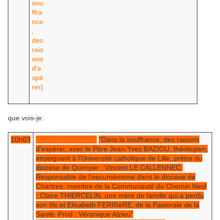
que vois-je:
10h03
Emission spéciale
"Dans la souffrance, des raisons
d'espérer, avec le Père Jean-Yves BAZIOU, théologien,
enseignant à l'Université catholique de Lille, prêtre du
diocèse de Quimper ; Vincent LE CALLENNEC,
Responsable de l'oecuménisme dans le diocèse de
Chartres, membre de la Communauté du Chemin Neuf
; Claire THIERCELIN, une mère de famille qui a perdu
son fils et Elisabeth FERRIèRE, de la Pastorale de la
Santé. Prod : Véronique Alzieu"