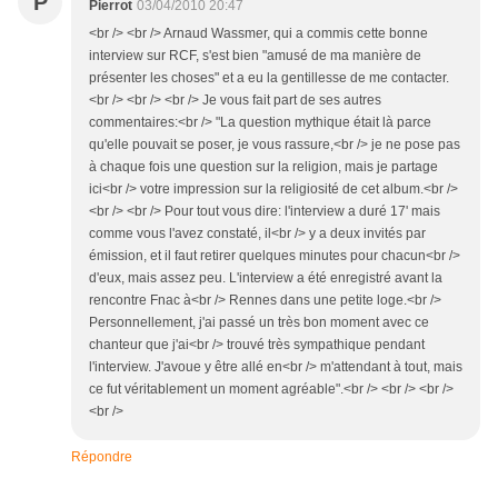
P
Pierrot
03/04/2010 20:47
<br /> <br /> Arnaud Wassmer, qui a commis cette bonne
interview sur RCF, s'est bien "amusé de ma manière de
présenter les choses" et a eu la gentillesse de me contacter.
<br /> <br /> <br /> Je vous fait part de ses autres
commentaires:<br /> "La question mythique était là parce
qu'elle pouvait se poser, je vous rassure,<br /> je ne pose pas
à chaque fois une question sur la religion, mais je partage
ici<br /> votre impression sur la religiosité de cet album.<br />
<br /> <br /> Pour tout vous dire: l'interview a duré 17' mais
comme vous l'avez constaté, il<br /> y a deux invités par
émission, et il faut retirer quelques minutes pour chacun<br />
d'eux, mais assez peu. L'interview a été enregistré avant la
rencontre Fnac à<br /> Rennes dans une petite loge.<br />
Personnellement, j'ai passé un très bon moment avec ce
chanteur que j'ai<br /> trouvé très sympathique pendant
l'interview. J'avoue y être allé en<br /> m'attendant à tout, mais
ce fut véritablement un moment agréable".<br /> <br /> <br />
<br />
Répondre