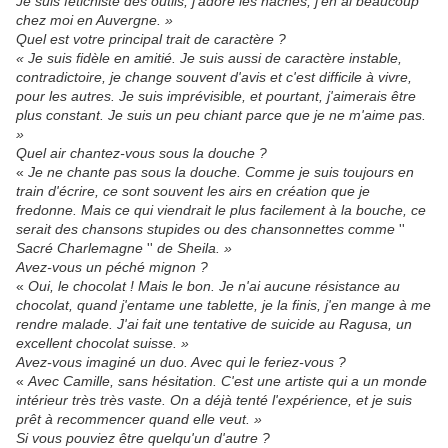
Je suis fétichiste des outils, j'adore les haches, j'en ai beaucoup
chez moi en Auvergne. »
Quel est votre principal trait de caractère ?
« Je suis fidèle en amitié. Je suis aussi de caractère instable,
contradictoire, je change souvent d'avis et c'est difficile à vivre,
pour les autres. Je suis imprévisible, et pourtant, j'aimerais être
plus constant. Je suis un peu chiant parce que je ne m'aime pas.
»
Quel air chantez-vous sous la douche ?
«
Je ne chante pas sous la douche. Comme je suis toujours en
train d'écrire, ce sont souvent les airs en création que je
fredonne. Mais ce qui viendrait le plus facilement à la bouche, ce
serait des chansons stupides ou des chansonnettes comme
''
Sacré Charlemagne
''
de Sheila. »
Avez-vous un péché mignon ?
«
Oui, le chocolat ! Mais le bon. Je n'ai aucune résistance au
chocolat, quand j'entame une tablette, je la finis, j'en mange à me
rendre malade. J'ai fait une tentative de suicide au Ragusa, un
excellent chocolat suisse. »
Avez-vous imaginé un duo. Avec qui le feriez-vous ?
«
Avec Camille, sans hésitation. C'est une artiste qui a un monde
intérieur très très vaste. On a déjà tenté l'expérience, et je suis
prêt à recommencer quand elle veut. »
Si vous pouviez être quelqu'un d'autre ?