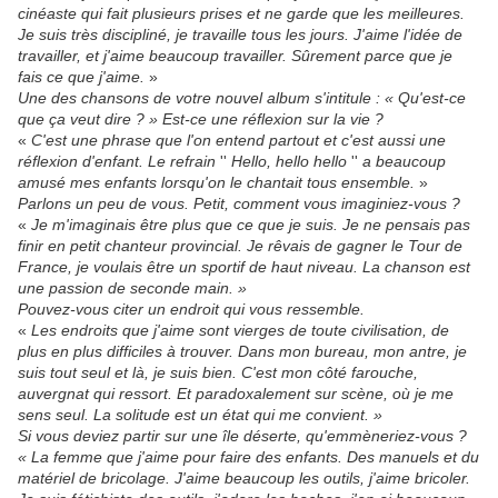
cinéaste qui fait plusieurs prises et ne garde que les meilleures.
Je suis très discipliné, je travaille tous les jours. J'aime l'idée de
travailler, et j'aime beaucoup travailler. Sûrement parce que je
fais ce que j'aime.
»
Une des chansons de votre nouvel album s'intitule : « Qu'est-ce
que ça veut dire ? » Est-ce une réflexion sur la vie ?
«
C'est une phrase que l'on entend partout et c'est aussi une
réflexion d'enfant. Le refrain
''
Hello, hello hello
''
a beaucoup
amusé mes enfants lorsqu'on le chantait tous ensemble.
»
Parlons un peu de vous. Petit, comment vous imaginiez-vous ?
«
Je m'imaginais être plus que ce que je suis. Je ne pensais pas
finir en petit chanteur provincial. Je rêvais de gagner le Tour de
France, je voulais être un sportif de haut niveau. La chanson est
une passion de seconde main. »
Pouvez-vous citer un endroit qui vous ressemble.
«
Les endroits que j'aime sont vierges de toute civilisation, de
plus en plus difficiles à trouver. Dans mon bureau, mon antre, je
suis tout seul et là, je suis bien. C'est mon côté farouche,
auvergnat qui ressort. Et paradoxalement sur scène, où je me
sens seul. La solitude est un état qui me convient. »
Si vous deviez partir sur une île déserte, qu'emmèneriez-vous ?
« La femme que j'aime pour faire des enfants. Des manuels et du
matériel de bricolage. J'aime beaucoup les outils, j'aime bricoler.