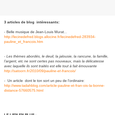
3 articles de blog intéressants:
- Belle musique de Jean-Louis Murat...
http://lecinedefred.blogs.allocine.fr/lecinedefred-283934-
pauline_et_francois.htm
- Les thèmes abordés, le deuil, la jalousie, la rancune, la famille,
l’argent, etc ne sont certes pas nouveaux, mais la délicatesse
avec laquelle ils sont traités est elle tout à fait émouvante
http://satoorn.fr/2010/09/pauline-et-francois/
- Un article dont le ton sort un peu de l'ordinaire:
http://www.tadahblog.com/article-pauline-et-fran-ois-la-bonne-
distance-57660575.html
LE LIEN EN PLUS
: