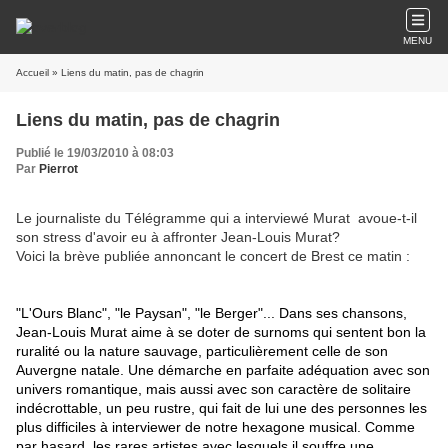
MENU
Accueil
» Liens du matin, pas de chagrin
Liens du matin, pas de chagrin
Publié le 19/03/2010 à 08:03
Par
Pierrot
Le journaliste du Télégramme qui a interviewé Murat avoue-t-il
son stress d'avoir eu à affronter Jean-Louis Murat?
Voici la brève publiée annoncant le concert de Brest ce matin :
"
L'Ours Blanc", "le Paysan", "le Berger"... Dans ses chansons,
Jean-Louis Murat aime à se doter de surnoms qui sentent bon la
ruralité ou la nature sauvage, particulièrement celle de son
Auvergne natale. Une démarche en parfaite adéquation avec son
univers romantique, mais aussi avec son caractère de solitaire
indécrottable, un peu rustre, qui fait de lui une des personnes les
plus difficiles à interviewer de notre hexagone musical. Comme
par hasard, les rares artistes avec lesquels il souffre une