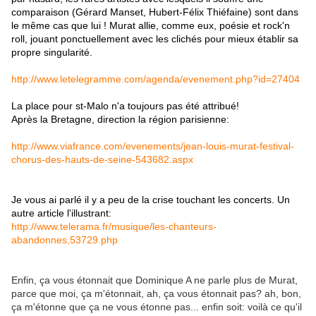
comparaison (Gérard Manset, Hubert-Félix Thiéfaine) sont dans
le même cas que lui ! Murat allie, comme eux, poésie et rock'n
roll, jouant ponctuellement avec les clichés pour mieux établir sa
propre singularité.
http://www.letelegramme.com/agenda/evenement.php?id=27404
La place pour st-Malo n'a toujours pas été attribué!
Après la Bretagne, direction la région parisienne:
http://www.viafrance.com/evenements/jean-louis-murat-festival-
chorus-des-hauts-de-seine-543682.aspx
Je vous ai parlé il y a peu de la crise touchant les concerts. Un
autre article l'illustrant:
http://www.telerama.fr/musique/les-chanteurs-
abandonnes,53729.php
Enfin, ça vous étonnait que Dominique A ne parle plus de Murat,
parce que moi, ça m'étonnait, ah, ça vous étonnait pas? ah, bon,
ça m'étonne que ça ne vous étonne pas... enfin soit: voilà ce qu'il