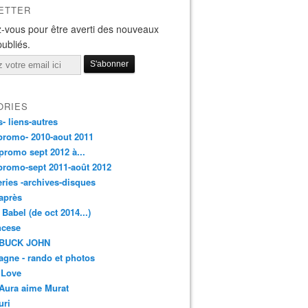
ETTER
-vous pour être averti des nouveaux
publiés.
ORIES
s- liens-autres
promo- 2010-aout 2011
promo sept 2012 à...
promo-sept 2011-août 2012
leries -archives-disques
après
 Babel (de oct 2014...)
ancese
 BUCK JOHN
gne - rando et photos
 Love
Aura aime Murat
uri