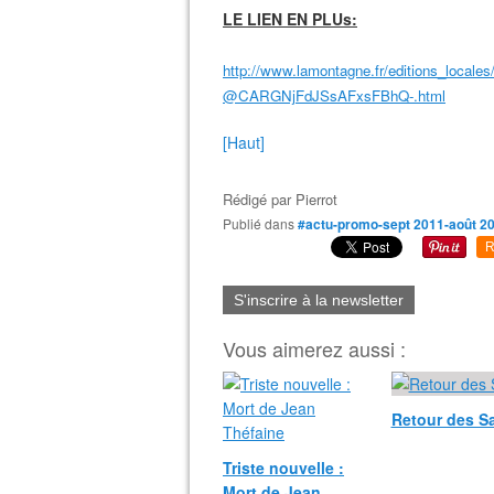
LE LIEN EN PLUs:
http://www.lamontagne.fr/editions_locale
@CARGNjFdJSsAFxsFBhQ-.html
[Haut]
Rédigé par
Pierrot
Publié dans
#actu-promo-sept 2011-août 2
R
S'inscrire à la newsletter
Vous aimerez aussi :
Retour des S
Triste nouvelle :
Mort de Jean