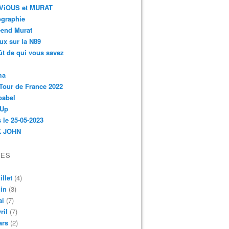
r-ViOUS et MURAT
ographie
-end Murat
ux sur la N89
ût de qui vous savez
ma
Tour de France 2022
babel
 Up
 le 25-05-2023
 JOHN
VES
illet
(4)
in
(3)
ai
(7)
ril
(7)
ars
(2)