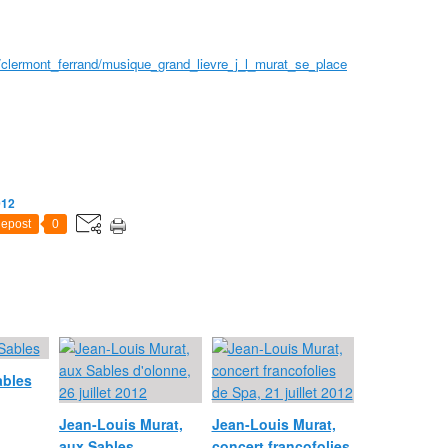
s/clermont_ferrand/musique_grand_lievre_j_l_murat_se_place
012
epost
0
ables
Jean-Louis Murat,
Jean-Louis Murat,
aux Sables
concert francofolies