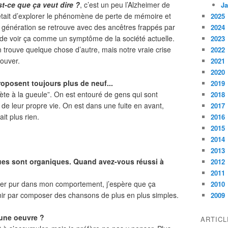
t-ce que ça veut dire ?
, c’est un peu l’Alzheimer de
Ja
était d’explorer le phénomène de perte de mémoire et
2025
génération se retrouve avec des ancêtres frappés par
2024
de voir ça comme un symptôme de la société actuelle.
2023
trouve quelque chose d’autre, mais notre vraie crise
2022
rouver.
2021
2020
oposent toujours plus de neuf...
2019
pète à la gueule”. On est entouré de gens qui sont
2018
de leur propre vie. On est dans une fuite en avant,
2017
t plus rien.
2016
2015
2014
2013
ques sont organiques. Quand avez-vous réussi à
2012
2011
ster pur dans mon comportement, j’espère que ça
2010
inir par composer des chansons de plus en plus simples.
2009
 une oeuvre ?
ARTIC