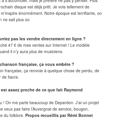
à s’accumuler, mais je préfère ne pas y penser. Plus
rochain disque est déjà prêt. Je vois tellement de
 m’inspire énormément. Notre époque est terrifiante, on
n ne sait plus où
riez pas les vendre directement en ligne ?
ouché 47 € de mes ventes sur Internet ! Le modèle
uand il n’y aura plus de musiciens.
a chanson française, ça vous embête ?
n française, ça renvoie à quelque chose de perdu, de
 de fiacre.
, est assez proche de ce que fait Raymond
s vu ! On me parle beaucoup de Depardon. J’ai un projet
 ne veux pas faire l’Auvergnat de service, bougon,
e du folklore.
Propos recueillis par Rémi Bonnet