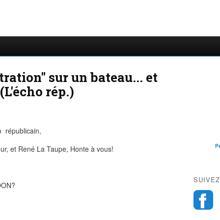
ration" sur un bateau... et
L'écho rép.)
 républicain,
P
ur, et René La Taupe, Honte à vous!
SUIVEZ
RDON?