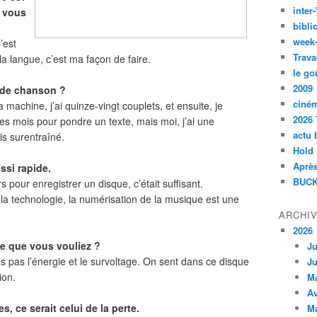
inte
i vous
bibli
week
C’est
Trava
e la langue, c’est ma façon de faire.
le go
2009
e de chanson ?
ciné
a machine, j’ai quinze-vingt couplets, et ensuite, je
2026 
des mois pour pondre un texte, mais moi, j’ai une
actu 
uis surentraîné.
Hold
Après
ssi rapide.
BUCK
s pour enregistrer un disque, c’était suffisant.
de la technologie, la numérisation de la musique est une
ARCHI
2026
ce que vous vouliez ?
Ju
s pas l’énergie et le survoltage. On sent dans ce disque
Ju
ion.
M
Av
s, ce serait celui de la perte.
M