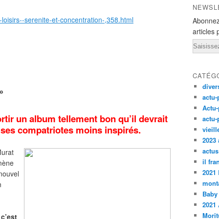
NEWSL
-loisirs--serenite-et-concentration-,358.html
Abonnez
articles 
Email
CATÉG
diver
»
actu-
Actu-
rtir un album tellement bon qu’il devrait
actu-
 ses compatriotes moins inspirés.
vieil
2023 
actus
Murat
il fr
 mène
2021
 nouvel
monta
n
Baby
2021 
Morit
 c’est