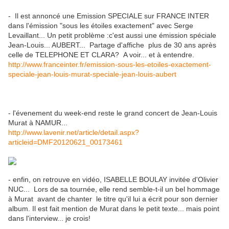
- Il est annoncé une Emission SPECIALE sur FRANCE INTER
dans l'émission "sous les étoiles exactement" avec Serge
Levaillant... Un petit problème :c'est aussi une émission spéciale
Jean-Louis... AUBERT... Partage d'affiche plus de 30 ans après
celle de TELEPHONE ET CLARA? A voir... et à entendre.
http://www.franceinter.fr/emission-sous-les-etoiles-exactement-
speciale-jean-louis-murat-speciale-jean-louis-aubert
- l'évenement du week-end reste le grand concert de Jean-Louis
Murat à NAMUR...
http://www.lavenir.net/article/detail.aspx?
articleid=DMF20120621_00173461
- enfin, on retrouve en vidéo, ISABELLE BOULAY invitée d'Olivier
NUC... Lors de sa tournée, elle rend semble-t-il un bel hommage
à Murat avant de chanter le titre qu'il lui a écrit pour son dernier
album. Il est fait mention de Murat dans le petit texte... mais point
dans l'interview... je crois!