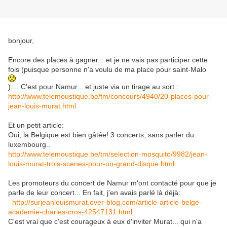
bonjour,
Encore des places à gagner... et je ne vais pas participer cette
fois (puisque personne n'a voulu de ma place pour saint-Malo
).... C'est pour Namur... et juste via un tirage au sort :
http://www.telemoustique.be/tm/concours/4940/20-places-pour-
jean-louis-murat.html
Et un petit article:
Oui, la Belgique est bien gâtée! 3 concerts, sans parler du
luxembourg..
http://www.telemoustique.be/tm/selection-mosquito/9982/jean-
louis-murat-trois-scenes-pour-un-grand-disque.html
Les promoteurs du concert de Namur m'ont contacté pour que je
parle de leur concert... En fait, j'en avais parlé là déjà:
http://surjeanlouismurat.over-blog.com/article-article-belge-
academie-charles-cros-42547131.html
C'est vrai que c'est courageux à eux d'inviter Murat... qui n'a