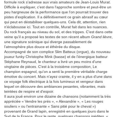
formule rock s'adresse aux vrais amateurs de Jean-Louis Murat.
Difficile à expliquer, c'est dans l'approche sombre et peut-être un
peu hargneuse de la performance que l'on pourrait trouver des
pistes d'explication. Il a définitivement ce grain abrasif au cœur
qui peut en déstabiliser quelques-uns. Cela dit, attention, rien
n'éclabousse ici. Tout en contrôle, Murat fait dans les nuances.
Du rock français au niveau du sol, et des trippes. C'est dans cette
veine qu'il a proposé les textes de son récent album
Grand lièvre
,
une signature scénique qui diverge passablement de
l'atmosphère plus douce et éthérée du disque.
Accompagné de son complice Slim Batteux (orgue), du nouveau
joueur funky Christophe Mink (basse) et de l'énergique batteur
Stéphane Reynaud, le chanteur a livré un peu moins d'une
vingtaine de pièces. C'est à la troisième composition, Le
champion espagnol, qu'on a senti la première véritable charge
émotive du concert. Mais n'ayez crainte, il y en a plus d'une dans
ce voyage folk électrique à la fois lumineux et vengeur dans
lequel on découvre des ambiances pesantes, vibrantes, mais
teintées de respire et d'espoir.
Il aura joué environ une dizaine de chansons (notamment la très
appréciée « Vendre les prés », « Alexandrie », « Les rouges
souliers » ou l'entrainante « Sans pitié pour le cheval »)
provenant de Grand lapin, enregistré en quelques jours dans le
Sud de la France. Pour le reste, quelques chansons inédites, «