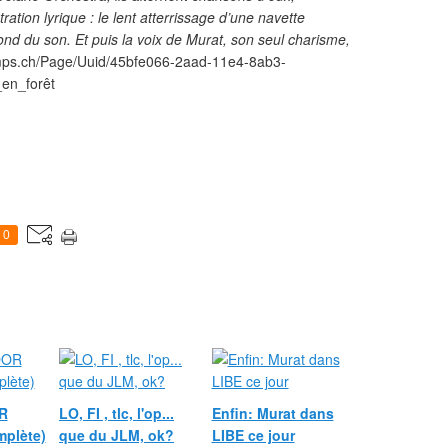
tion lyrique : le lent atterrissage d’une navette
ond du son. Et puis la voix de Murat, son seul charisme,
emps.ch/Page/Uuid/45bfe066-2aad-11e4-8ab3-
en_forêt
0
R
LO, FI , tlc, l'op...
Enfin: Murat dans
mplète)
que du JLM, ok?
LIBE ce jour