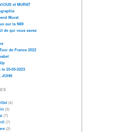
r-ViOUS et MURAT
ographie
-end Murat
ux sur la N89
ût de qui vous savez
ma
Tour de France 2022
babel
 Up
 le 25-05-2023
 JOHN
VES
illet
(4)
in
(3)
ai
(7)
ril
(7)
ars
(2)