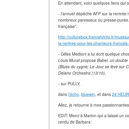
En attendant, voici quelques liens qui
- l'annuel dépêche AFP sur la rentrée m
nombreux paresseux ou presse-purée...
française".
http://culturebox.francetvinfo.fr/musi
la-rentree-pour-les-chanteurs-francai
- Gilles Medioni a lui écrit quelque ch
Louis Murat propose Babel, un double a
(Blues du cygne; Le Jour se lève sur 
Delano Orchestra (13/10),
- sur PULLY,
dans
l'écho,
bluewin
, et dans
24 HEU
Allez, je retourne à mes passionnantes
EDIT: Merci à Marion qui a laissé un c
rendu de Barbara: