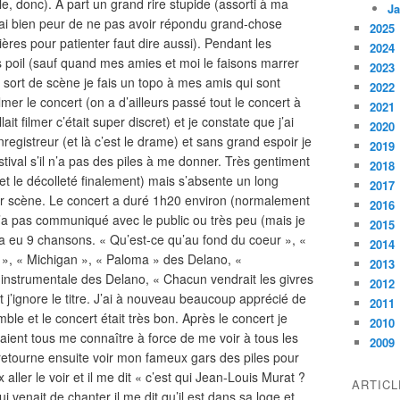
le, donc). A part un grand rire stupide (assorti à ma
Ja
j’ai bien peur de ne pas avoir répondu grand-chose
2025
ières pour patienter faut dire aussi). Pendant les
2024
s poil (sauf quand mes amies et moi le faisons marrer
2023
 sort de scène je fais un topo à mes amis qui sont
2022
mer le concert (on a d’ailleurs passé tout le concert à
2021
it filmer c’était super discret) et je constate que j’ai
2020
egistreur (et là c’est le drame) et sans grand espoir je
2019
tival s’il n’a pas des piles à me donner. Très gentiment
2018
 et le décolleté finalement) mais s’absente un long
2017
ur scène. Le concert a duré 1h20 environ (normalement
2016
n’a pas communiqué avec le public ou très peu (mais je
2015
l y a eu 9 chansons. « Qu’est-ce qu’au fond du coeur », «
2014
», « Michigan », « Paloma » des Delano, «
2013
instrumentale des Delano, « Chacun vendrait les givres
2012
j’ignore le titre. J’ai à nouveau beaucoup apprécié de
2011
le et le concert était très bon. Après le concert je
2010
ient tous me connaître à force de me voir à tous les
2009
retourne ensuite voir mon fameux gars des piles pour
aller le voir et il me dit « c’est qui Jean-Louis Murat ?
ARTIC
qui venait de chanter il me dit qu’il est dans sa loge et