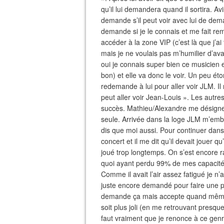
qu’il lui demandera quand il sortira. A
demande s’il peut voir avec lui de de
demande si je le connais et me fait re
accéder à la zone VIP (c’est là que j’ai 
mais je ne voulais pas m’humilier d’av
oui je connais super bien ce musicien et
bon) et elle va donc le voir. Un peu éto
redemande à lui pour aller voir JLM. I
peut aller voir Jean-Louis ». Les autre
succès. Mathieu/Alexandre me désigne 
seule. Arrivée dans la loge JLM m’embras
dis que moi aussi. Pour continuer dans l
concert et il me dit qu’il devait jouer q
joué trop longtemps. On s’est encore r
quoi ayant perdu 99% de mes capacité
Comme il avait l’air assez fatigué je n’
juste encore demandé pour faire une pho
demande ça mais accepte quand même. 
soit plus joli (en me retrouvant presqu
faut vraiment que je renonce à ce genre