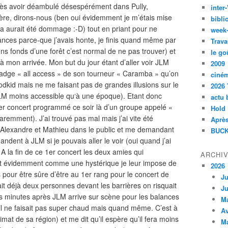
rès avoir déambulé désespérément dans Pully,
inte
ère, dirons-nous (ben oui évidemment je m’étais mise
bibli
ça aurait été dommage :-D) tout en priant pour ne
week
nces parce-que j’avais honte, je finis quand même par
Trava
 fins fonds d’une forêt c’est normal de ne pas trouver) et
le go
 à mon arrivée. Mon but du jour étant d’aller voir JLM
2009
 badge « all access » de son tourneur « Caramba » qu’on
ciné
dkid mais ne me faisant pas de grandes illusions sur le
2026 
JLM moins accessible qu‘à une époque). Etant donc
actu 
le 1er concert programmé ce soir là d’un groupe appelé «
Hold
emment). J’ai trouvé pas mal mais j’ai vite été
Après
Alexandre et Mathieu dans le public et me demandant
BUCK
andent à JLM si je pouvais aller le voir (oui quand j’ai
. A la fin de ce 1er concert les deux amies qui
ARCHI
 et évidemment comme une hystérique je leur impose de
2026
 pour être sûre d’être au 1er rang pour le concert de
Ju
ait déjà deux personnes devant les barrières on risquait
Ju
es minutes après JLM arrive sur scène pour les balances
M
il ne faisait pas super chaud mais quand même. C’est à
Av
at de sa région) et me dit qu’il espère qu’il fera moins
M