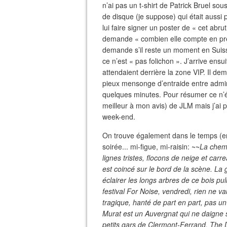
n’ai pas un t-shirt de Patrick Bruel s
de disque (je suppose) qui était aussi p
lui faire signer un poster de « cet abr
demande « combien elle compte en pren
demande s’il reste un moment en Suisse
ce n’est « pas folichon ». J’arrive ensui
attendaient derrière la zone VIP. Il dem
pieux mensonge d’entraide entre admir
quelques minutes. Pour résumer ce n’ét
meilleur à mon avis) de JLM mais j’ai 
week-end.
On trouve également dans le temps (en s
soirée... mi-figue, mi-raisin: ~~
La chemi
lignes tristes, flocons de neige et car
est coincé sur le bord de la scène. La g
éclairer les longs arbres de ce bois pu
festival For Noise, vendredi, rien ne va
tragique, hanté de part en part, pas 
Murat est un Auvergnat qui ne daigne sor
petits gars de Clermont-Ferrand, The D