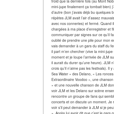
froid que la dernière fois (au Mont Nob
mini-jupe finalement ça tombait bien) 
d’autre (bon j’avais déjà bu quelques b
répètes JLM avait l’air d’assez mauvai
avec nos conneries) et fermé. Quand il
chargées à ma place d’enregistrer et fil
communiquer par signes sur ce qu’il falla
oublié de prendre une pile pour mon enr
vais demander à un gars du staff du fes
il part m’en chercher (vive la mini-jupe
moment et je loupe l’arrivée de JLM s
il aurait du durer qu’une heure). JLM 
crois qu’il n’aime pas les festivals). I
Sea Water » des Delano, « Les ronces 
Extraordinaire Voodoo », une chanson 
» et une nouvelle chanson de JLM dont 
voir JLM et les Delano sur scène ensemb
rencontre un groupe de fans qui sembla
concerts et on discute un moment. Je 
voir s’il peut demander à JLM si je peux 
». Après lui avoir dit que c’est le gars 