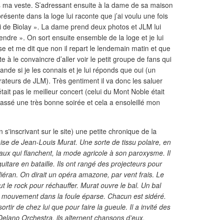
ous ma veste. S’adressant ensuite à la dame de sa maison
résente dans la loge lui raconte que j’ai voulu une fois
uti de Biolay ». La dame prend deux photos et JLM lui
dre ». On sort ensuite ensemble de la loge et je lui
 et me dit que non il repart le lendemain matin et que
te à le convaincre d’aller voir le petit groupe de fans qui
ande si je les connais et je lui réponds que oui (un
ateurs de JLM). Très gentiment il va donc les saluer
ait pas le meilleur concert (celui du Mont Noble était
passé une très bonne soirée et cela a ensoleillé mon
'inscrivant sur le site) une petite chronique de la
se de Jean-Louis Murat. Une sorte de tissu polaire, en
reaux qui flanchent, la mode agricole à son paroxysme. Il
uitare en bataille. Ils ont rangé des projecteurs pour
lliéran. On dirait un opéra amazone, par vent frais. Le
ut le rock pour réchauffer. Murat ouvre le bal. Un bal
un mouvement dans la foule éparse. Chacun est sidéré.
tir de chez lui que pour faire la gueule. Il a invité des
elano Orchestra, ils alternent chansons d’eux,