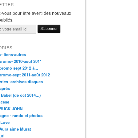
ETTER
-vous pour être averti des nouveaux
publiés.
ORIES
s- liens-autres
promo- 2010-aout 2011
promo sept 2012 à...
promo-sept 2011-août 2012
leries -archives-disques
après
 Babel (de oct 2014...)
ancese
 BUCK JOHN
gne - rando et photos
 Love
Aura aime Murat
uri