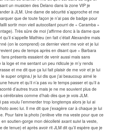
visant un musicien des Delano dans la zone VIP je
mander à JLM. Une dame de sécurité s’approche et me
marquer que de toute façon je n’ai pas de badge pour
failli sortir mon vieil autocollant pourri de « Caramba »
antage). Très sûre de moi j’affirme donc à la dame que
 qu’il s’appelle Mathieu (en fait c’était Alexandre mais
nné (on le comprend) ce dernier vient me voir et je lui
l revient peu de temps après en disant que « Barbara
s fans présents essaient de venir aussi mais sans
la loge et me sentant un peu ridicule je m’y rends
se et me dit que ça lui fait plaisir de me voir et je lui
e super origina,l je lui dis que j’ai beaucoup aimé le
u’une heure et qu’il n’a pas vu le temps passer et qu’il a
aconté d’autres trucs mais je ne me souvient plus de
s cérébrales comme d’hab dès que je vois JLM.
ai pas voulu l’emmerder trop longtemps alors je lui ai
to avec lui. Il me dit que j’exagère car à chaque je lui
Pour faire la photo j’enlève vite ma veste pour que ce
e en soutien-gorge mon décolleté axant suivi la veste,
 de tenue) et après avoir rit JLM dit qu’il espère que je