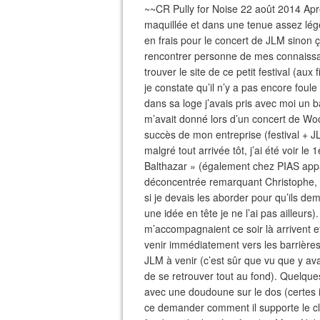
~~CR Pully for Noise 22 août 2014 Ap
maquillée et dans une tenue assez lég
en frais pour le concert de JLM sinon 
rencontrer personne de mes connaissa
trouver le site de ce petit festival (aux
je constate qu’il n’y a pas encore foule
dans sa loge j’avais pris avec moi un
m’avait donné lors d’un concert de Woo
succès de mon entreprise (festival + 
malgré tout arrivée tôt, j’ai été voir 
Balthazar » (également chez PIAS appar
déconcentrée remarquant Christophe, 
si je devais les aborder pour qu’ils dem
une idée en tête je ne l’ai pas ailleurs)
m’accompagnaient ce soir là arrivent
venir immédiatement vers les barrières
JLM à venir (c’est sûr que vu que y av
de se retrouver tout au fond). Quelqu
avec une doudoune sur le dos (certes 
ce demander comment il supporte le clim