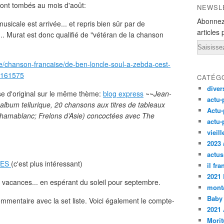
 sont tombés au mois d'août:
NEWSL
Abonnez
usicale est arrivée... et repris bien sûr par de
articles 
 Murat est donc qualifié de "vétéran de la chanson
Email
que/chanson-francaise/de-ben-loncle-soul-a-zebda-cest-
s-161575
CATÉG
diver
ose d'original sur le même thème:
blog express
~~
Jean-
actu-
lbum tellurique, 20 chansons aux titres de tableaux
Actu-
Chamablanc; Frelons d’Asie) concoctées avec The
actu-
vieil
2023 
actus
RES
(c'est plus intéressant)
il fr
2021
 vacances... en espérant du soleil pour septembre.
monta
Baby
ommentaire avec la set liste. Voici également le compte-
2021 
Morit