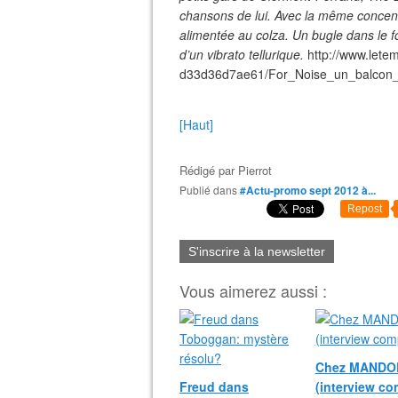
chansons de lui. Avec la même concentra
alimentée au colza. Un bugle dans le f
d’un vibrato tellurique.
http://www.let
d33d36d7ae61/For_Noise_un_balcon_
[Haut]
Rédigé par
Pierrot
Publié dans
#Actu-promo sept 2012 à...
Repost
S'inscrire à la newsletter
Vous aimerez aussi :
Chez MANDO
Freud dans
(interview co