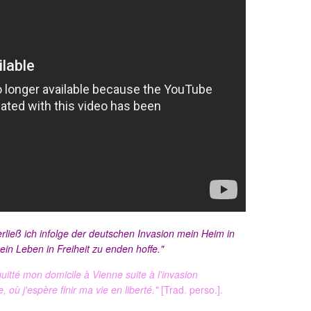
rließ ich infolge der deutschen Invasion mein Heim in
n Leben in Freiheit zu enden hoffe."
i quitté mon domicile à Vienne suite à l'invasion
 où j'espère finir ma vie en liberté."
[Trad. perso.].