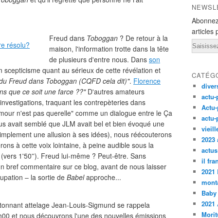
NEWSL
Abonnez
articles 
Freud dans
Toboggan
? De retour à la
Email
maison, l'information trotte dans la tête
de plusieurs d'entre nous. Dans
son
ain scepticisme quant au sérieux de cette révélation et
CATÉG
 du Freud dans Toboggan (CQFD cela dit)"
.
Florence
diver
ns que ce soit une farce ??"
D'autres amateurs
actu-
nvestigations, traquant les contrepèteries dans
Actu-
mour n'est pas querelle" comme un dialogue entre le Ça
actu-
ous avait semblé que JLM avait bel et bien évoqué une
vieil
implement une allusion à ses idées), nous réécouterons
2023 
rons à cette voix lointaine, à peine audible sous la
actus
 (vers 1'50''). Freud lui-même ? Peut-être. Sans
il fr
un bref commentaire sur ce blog, avant de nous laisser
2021
upation – la sortie de
Babel
approche...
monta
Baby
2021 
l'étonnant attelage Jean-Louis-Sigmund se rappela
Morit
4h00 et nous découvrons l'une des nouvelles émissions