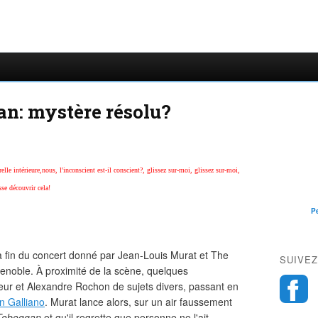
n: mystère résolu?
le intérieure,nous, l'inconscient est-il conscient?, glissez sur-moi, glissez sur-moi,
sse découvrir cela!
P
a fin du concert donné par Jean-Louis Murat et The
SUIVEZ
enoble. À proximité de la scène, quelques
teur et Alexandre Rochon de sujets divers, passant en
n Galliano
. Murat lance alors, sur un air faussement
Toboggan
et qu'il regrette que personne ne l'ait