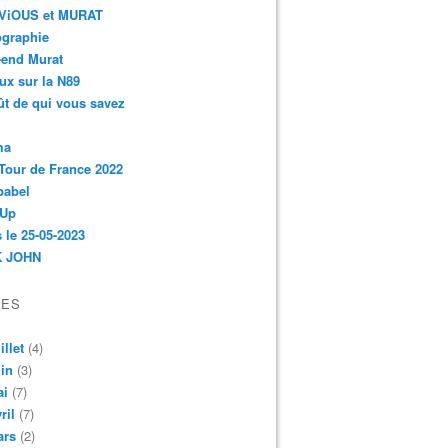
r-ViOUS et MURAT
ographie
-end Murat
ux sur la N89
ût de qui vous savez
ma
Tour de France 2022
babel
 Up
 le 25-05-2023
 JOHN
VES
illet
(4)
in
(3)
ai
(7)
ril
(7)
ars
(2)