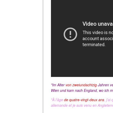
"Im Alter
von zweiundachtzig
Jahren ve
Wien und kam nach England, wo ich mei
"À l'âge
de quatre-vingt-deux ans
, j'a
allemande et je suis venu en Angleterre,