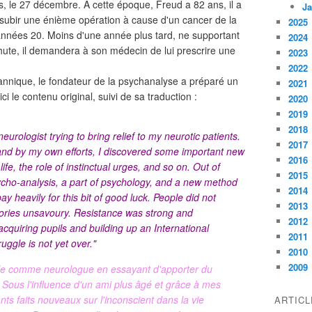
is, le 27 décembre. À cette époque, Freud a 82 ans, il a
Ja
e subir une énième opération à cause d'un cancer de la
2025
 années 20. Moins d'une année plus tard, ne supportant
2024
hute, il demandera à son médecin de lui prescrire une
2023
2022
itannique, le fondateur de la psychanalyse a préparé un
2021
ici le contenu original, suivi de sa traduction :
2020
2019
2018
neurologist trying to bring relief to my neurotic patients.
2017
 and by my own efforts, I discovered some important new
2016
ife, the role of instinctual urges, and so on. Out of
2015
ycho-analysis, a part of psychology, and a new method
2014
ay heavily for this bit of good luck. People did not
2013
eories unsavoury. Resistance was strong and
2012
acquiring pupils and building up an International
2011
uggle is not yet over."
2010
2009
elle comme neurologue en essayant d'apporter du
Sous l'influence d'un ami plus âgé et grâce à mes
ants faits nouveaux sur l'inconscient dans la vie
ARTIC