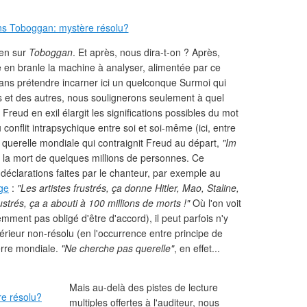
ien sur
Toboggan
. Et après, nous dira-t-on ? Après,
e en branle la machine à analyser, alimentée par ce
ans prétendre incarner ici un quelconque Surmoi qui
uns et des autres, nous soulignerons seulement à quel
n Freud en exil élargit les significations possibles du mot
u conflit intrapsychique entre soi et soi-même (ici, entre
 querelle mondiale qui contraignit Freud au départ,
"Im
a la mort de quelques millions de personnes. Ce
es déclarations faites par le chanteur, par exemple au
ge
:
"Les artistes frustrés, ça donne Hitler, Mao, Staline,
rustrés, ça a abouti à 100 millions de morts !"
Où l'on voit
mment pas obligé d'être d'accord), il peut parfois n'y
ntérieur non-résolu (en l'occurrence entre principe de
uerre mondiale.
"Ne cherche pas querelle"
, en effet...
Mais au-delà des pistes de lecture
multiples offertes à l'auditeur, nous