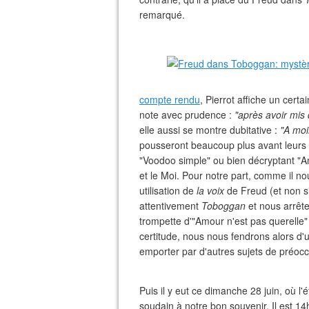
remarqué.
compte rendu
, Pierrot affiche un cert
note avec prudence :
"après avoir mis
elle aussi se montre dubitative :
"A moi
pousseront beaucoup plus avant leurs i
"Voodoo simple" ou bien décryptant "A
et le Moi. Pour notre part, comme il n
utilisation de
la voix
de Freud (et non s
attentivement
Toboggan
et nous arrête
trompette d'"Amour n'est pas querelle"
certitude, nous nous fendrons alors d'
emporter par d'autres sujets de préocc
Puis il y eut ce dimanche 28 juin, où 
soudain à notre bon souvenir. Il est 1