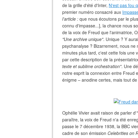
de la grille d'été d'Inter,
N'est pas fou q
premier numéro consacré aux
Impasse
l'article :
que nous écoutons par le plus
connu d'impasse...], la chance nous sou
de la voix de Freud que l'animatrice, 
"Une archive unique"
. Unique ? Y aurai
psychanalyse ? Bizarrement, nous ne n
minutes plus tard, c'est cette fois une 
par cette description de la présentatric
texte et sublime orchestration"
. Une dé
notre esprit la connexion entre Freud et
énigme – anodine certes, mais tout d
Ophélie Vivier avait raison de parler d'
paraître, la voix de Freud n'a été enre
passe le 7 décembre 1938, la BBC vient
cadre de son émission
Celebrities on 