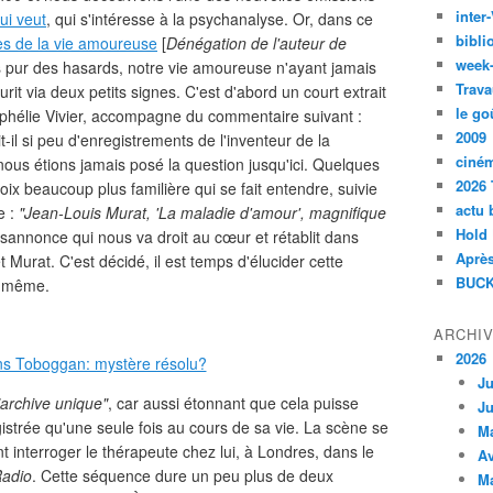
inte
ui veut
, qui s'intéresse à la psychanalyse. Or, dans ce
bibli
s de la vie amoureuse
[
Dénégation de l'auteur de
week
 pur des hasards, notre vie amoureuse n'ayant jamais
Trava
rit via deux petits signes. C'est d'abord un court extrait
le go
Ophélie Vivier, accompagne du commentaire suivant :
2009
t-il si peu d'enregistrements de l'inventeur de la
ciné
ous étions jamais posé la question jusqu'ici. Quelques
2026 
voix beaucoup plus familière qui se fait entendre, suivie
actu 
e :
"Jean-Louis Murat, 'La maladie d'amour', magnifique
Hold
sannonce qui nous va droit au cœur et rétablit dans
Après
 Murat. C'est décidé, il est temps d'élucider cette
BUCK
e même.
ARCHI
2026
Ju
"archive unique"
, car aussi étonnant que cela puisse
Ju
gistrée qu'une seule fois au cours de sa vie. La scène se
M
 interroger le thérapeute chez lui, à Londres, dans le
Av
Radio
. Cette séquence dure un peu plus de deux
M