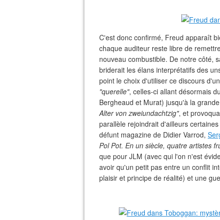
C'est donc confirmé, Freud apparaît b
chaque auditeur reste libre de remettr
nouveau combustible. De notre côté, s
briderait les élans interprétatifs des 
point le choix d'utiliser ce discours d'u
"querelle"
, celles-ci allant désormais d
Bergheaud et Murat) jusqu'à la grande
Alter von zweiundachtzig"
, et provoqu
parallèle rejoindrait d'ailleurs certain
défunt magazine de Didier Varrod,
Ser
Pol Pot. En un siècle, quatre artistes f
que pour JLM (avec qui l'on n'est évide
avoir qu'un petit pas entre un conflit i
plaisir et principe de réalité) et une g