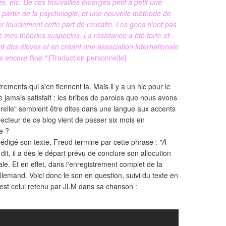
es, etc. De ces trouvailles émergea petit à petit une
 partie de la psychologie, et une nouvelle méthode de
er lourdement cette part de réussite. Les gens n'ont pas
 mes théories suspectes. La résistance a été forte et
ant des élèves et en créant une association internationale
s encore finie."
[Traduction personnelle]
rements qui s'en tiennent là. Mais il y a un hic pour le
amais satisfait : les bribes de paroles que nous avons
relle" semblent être dites dans une langue aux accents
recteur de ce blog vient de passer six mois en
e ?
a rédigé son texte, Freud termine par cette phrase :
"A
dit, il a dès le départ prévu de conclure son allocution
e. Et en effet, dans l'enregistrement complet de la
lemand. Voici donc le son en question, suivi du texte en
e est celui retenu par JLM dans sa chanson :