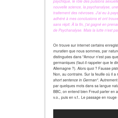
psychique, le rôle des pulsions sexuell
nouvelle science, la psychanalyse, une
traitement des névroses. J'ai eu à pay
adhéré à mes conclusions et ont trouvé
sans répit. À la fin, j'ai gagné en pren
de Psychanalyse. Mais la lutte n'est pa
On trouve sur internet certains enregist
muratien
que nous sommes, par nature j
distinguées dans "Amour n'est pas que
germaniques (faut-il rappeler que le di
Allemagne ?). Alors quoi ? Fausse pist
Non, au contraire. Sur la feuille où il 
short sentence in German"
. Autrement 
par quelques mots dans sa langue natal
BBC, on entend bien Freud parler en al
v.o., puis en v.f.. Le passage en roug