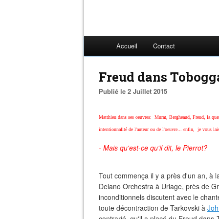
Accueil
Contact
Freud dans Tobogga
Publié le 2 Juillet 2015
Matthieu dans ses oeuvres: Murat, Bergheaud, Freud, la querel
intentionnalité de l'auteur ou de l'oeuvre... enfin, je vous lai
- Mais qu'est-ce qu'il dit, le Pierrot?
Tout commença il y a près d'un an, à l
Delano Orchestra à Uriage, près de Gr
inconditionnels discutent avec le chan
toute décontraction de Tarkovski à
Joh
contrarié, qu'il a placé du Freud dans