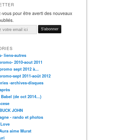
ETTER
-vous pour être averti des nouveaux
publiés.
ORIES
s- liens-autres
promo- 2010-aout 2011
promo sept 2012 à...
promo-sept 2011-août 2012
leries -archives-disques
après
 Babel (de oct 2014...)
ancese
 BUCK JOHN
gne - rando et photos
 Love
Aura aime Murat
uri