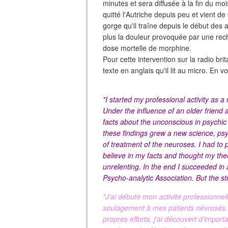
minutes et sera diffusée à la fin du mo
quitté l'Autriche depuis peu et vient d
gorge qu'il traîne depuis le début des
plus la douleur provoquée par une rec
dose mortelle de morphine.
Pour cette intervention sur la radio br
texte en anglais qu'il lit au micro. En vo
"I started my professional activity as a 
Under the influence of an older friend
facts about the unconscious in psychic l
these findings grew a new science, ps
of treatment of the neuroses. I had to p
believe in my facts and thought my th
unrelenting. In the end I succeeded in 
Psycho-analytic Association. But the str
"J'ai débuté mon activité professionn
soulagement à mes patients névrosés. 
propres efforts, j'ai découvert d'import