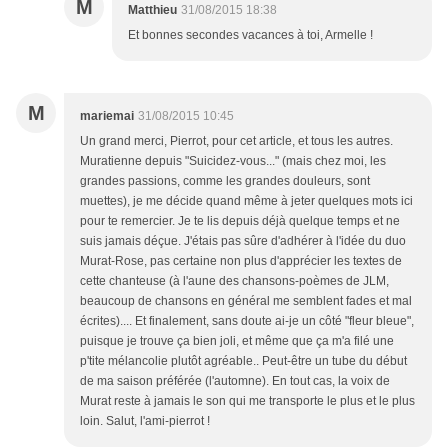
M
Matthieu
31/08/2015 18:38
Et bonnes secondes vacances à toi, Armelle !
M
mariemai
31/08/2015 10:45
Un grand merci, Pierrot, pour cet article, et tous les autres.
Muratienne depuis "Suicidez-vous..." (mais chez moi, les
grandes passions, comme les grandes douleurs, sont
muettes), je me décide quand même à jeter quelques mots ici
pour te remercier. Je te lis depuis déjà quelque temps et ne
suis jamais déçue. J'étais pas sûre d'adhérer à l'idée du duo
Murat-Rose, pas certaine non plus d'apprécier les textes de
cette chanteuse (à l'aune des chansons-poèmes de JLM,
beaucoup de chansons en général me semblent fades et mal
écrites).... Et finalement, sans doute ai-je un côté "fleur bleue",
puisque je trouve ça bien joli, et même que ça m'a filé une
p'tite mélancolie plutôt agréable.. Peut-être un tube du début
de ma saison préférée (l'automne). En tout cas, la voix de
Murat reste à jamais le son qui me transporte le plus et le plus
loin. Salut, l'ami-pierrot !