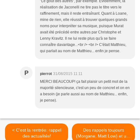
"Le goût des autres", par exemple. Évidemment, la
réalisation de Jaconelli ne tire pas le titre vers le
raffinement, mais il reste entraînant. Quant à Loane,
mine de rien, elle réussit à trouver quelques grands
noms pour interpréter sa musique, puisque Murat
avait été précédé entre autres par Christophe et
Lenny Kravitz. Il ne lui reste plus qu'à se faire
connaître davantage...<br /> <br /> C'était Matthieu,
qui parlait au nom de Matthieu... enfin je pense.
P
pierrot
31/08/2015 11:11
MERCI BEAUCOUP! ça fait plaisir un petit mot de la
majorité silencieuse, c'est un peu de concret et on en
a besoin (je parle aussi au nom de Matthieu... enfin,
je pense).
< C'est la rentrée: rappel
Des rappels toujours
des actualités!
(Morgane, Matt Low) et une