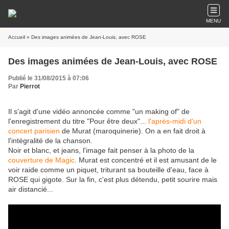
MENU
Accueil
» Des images animées de Jean-Louis, avec ROSE
Des images animées de Jean-Louis, avec ROSE
Publié le 31/08/2015 à 07:06
Par
Pierrot
Il s'agit d'une vidéo annoncée comme "un making of" de
l'enregistrement du titre "Pour être deux"...
l'après-midi d'un
concert parisien
de Murat (maroquinerie). On a en fait droit à
l'intégralité de la chanson.
Noir et blanc, et jeans, l'image fait penser à la photo de la
couverture de Magic
. Murat est concentré et il est amusant de le
voir raide comme un piquet, triturant sa bouteille d'eau, face à
ROSE qui gigote. Sur la fin, c'est plus détendu, petit sourire mais
air distancié...