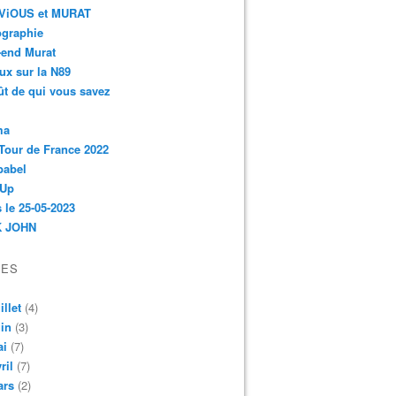
r-ViOUS et MURAT
ographie
-end Murat
ux sur la N89
ût de qui vous savez
ma
Tour de France 2022
babel
 Up
 le 25-05-2023
 JOHN
VES
illet
(4)
in
(3)
ai
(7)
ril
(7)
ars
(2)