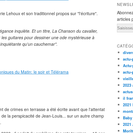
NEWSL
Abonnez
érie Lehoux et son traditionnel propos sur "l'écriture".
articles 
Email
ance inquiète. Et un titre, La Chanson du cavalier,
sur les guitares pour dessiner une ode mystérieuse à
 inquiétante qu'un cauchemar".
CATÉG
diver
actu-
Actu-
actu-
vieil
2023 
actus
il fr
2021
t de crimes en terrasse a été écrite avant que l'attentat
monta
 de la perspicacité de Jean-Louis... sur un autre champ
Baby
.
2021 
Morit