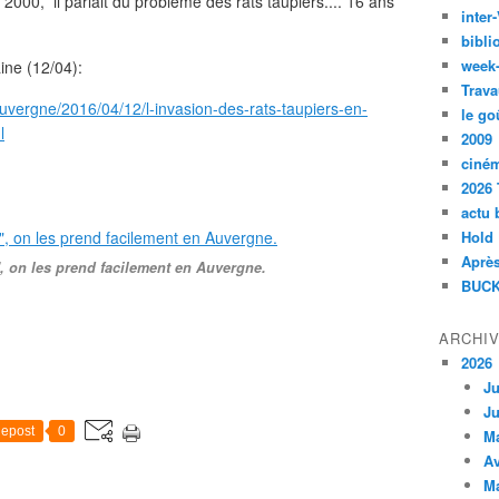
n 2000, il parlait du problème des rats taupiers.... 16 ans
inte
bibli
week
ne (12/04):
Trava
auvergne/2016/04/12/l-invasion-des-rats-taupiers-en-
le go
l
2009
ciné
2026 
actu 
Hold
Après
s", on les prend facilement en Auvergne.
BUCK
ARCHI
2026
Ju
Ju
epost
0
M
Av
M