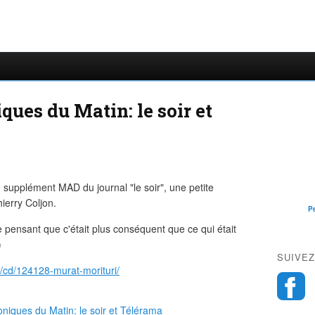
ques du Matin: le soir et
e supplément MAD du journal "le soir", une petite
ierry Coljon.
P
e pensant que c'était plus conséquent que ce qui était
)
SUIVEZ
k/cd/124128-murat-morituri/