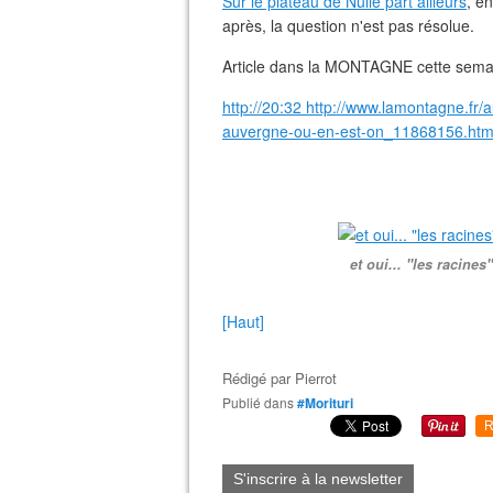
Sur le plateau de Nulle part ailleurs
, e
après, la question n'est pas résolue.
Article dans la MONTAGNE cette semai
http://20:32 http://www.lamontagne.fr/
auvergne-ou-en-est-on_11868156.htm
et oui... "les racine
[Haut]
Rédigé par
Pierrot
Publié dans
#Morituri
R
S'inscrire à la newsletter