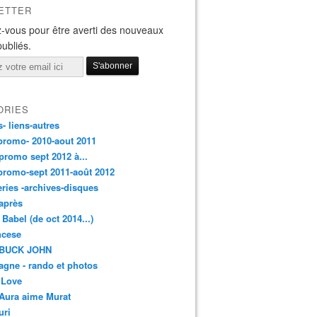
ETTER
-vous pour être averti des nouveaux
publiés.
ORIES
s- liens-autres
promo- 2010-aout 2011
promo sept 2012 à...
promo-sept 2011-août 2012
leries -archives-disques
après
 Babel (de oct 2014...)
ancese
 BUCK JOHN
gne - rando et photos
 Love
Aura aime Murat
uri